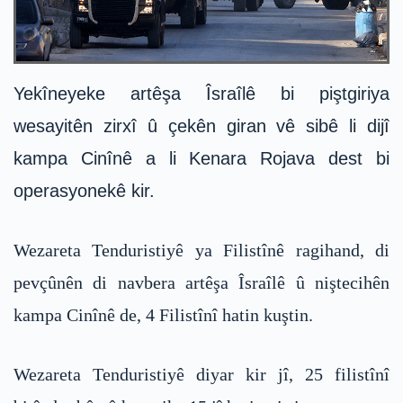
Yekîneyeke artêşa Îsraîlê bi piştgiriya
wesayitên zirxî û çekên giran vê sibê li dijî
kampa Cinînê a li Kenara Rojava dest bi
operasyonekê kir.
Wezareta Tenduristiyê ya Filistînê ragihand, di
pevçûnên di navbera artêşa Îsraîlê û niştecihên
kampa Cinînê de, 4 Filistînî hatin kuştin.
Wezareta Tenduristiyê diyar kir jî, 25 filistînî