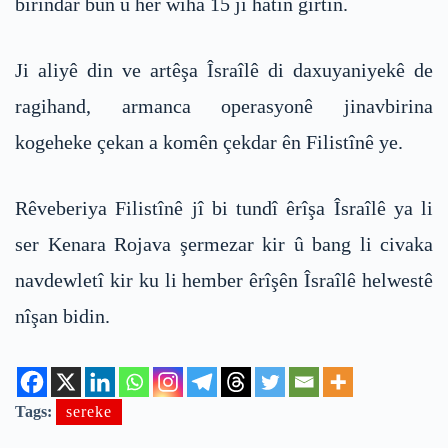
birîndar bûn û her wiha 15 jî hatin girtin.
Ji aliyê din ve artêşa Îsraîlê di daxuyaniyekê de
ragihand, armanca operasyonê jinavbirina
kogeheke çekan a komên çekdar ên Filistînê ye.
Rêveberiya Filistînê jî bi tundî êrîşa Îsraîlê ya li
ser Kenara Rojava şermezar kir û bang li civaka
navdewletî kir ku li hember êrîşên Îsraîlê helwestê
nîşan bidin.
Tags:
sereke