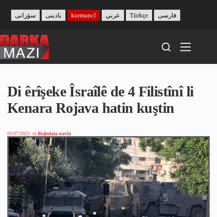
Skip
to
سۆرانی
بادینی
kurmancî
عربي
Türkçe
فارسی
content
Di êrîşeke Îsraîlê de 4 Filistînî li
Kenara Rojava hatin kuştin
03/07/2023
in
Rojhelata navîn