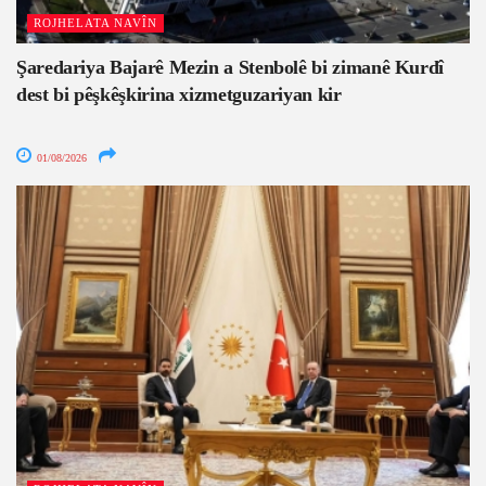
ROJHELATA NAVÎN
Şaredariya Bajarê Mezin a Stenbolê bi zimanê Kurdî
dest bi pêşkêşkirina xizmetguzariyan kir
01/08/2026