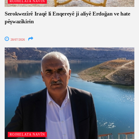
ROJHELATA NAVÎN
Serokwezîrê Iraqê li Enqereyê ji aliyê Erdoğan ve hate
pêşwazîkirin
28/07/2026
ROJHELATA NAVÎN