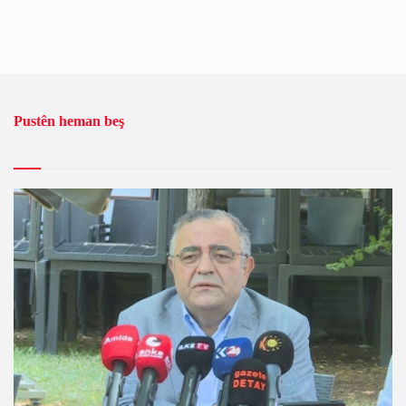
Pustên heman beş