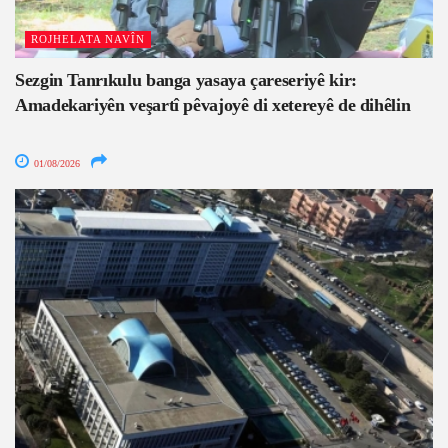
ROJHELATA NAVÎN
Sezgin Tanrıkulu banga yasaya çareseriyê kir:
Amadekariyên veşartî pêvajoyê di xetereyê de dihêlin
01/08/2026