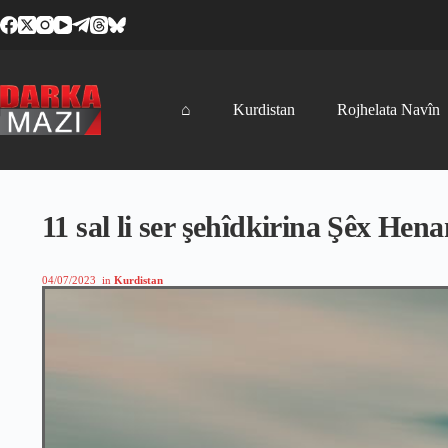
Skip
to
content
⌂
Kurdistan
Rojhelata Navîn
11 sal li ser şehîdkirina Şêx He
04/07/2023
in
Kurdistan