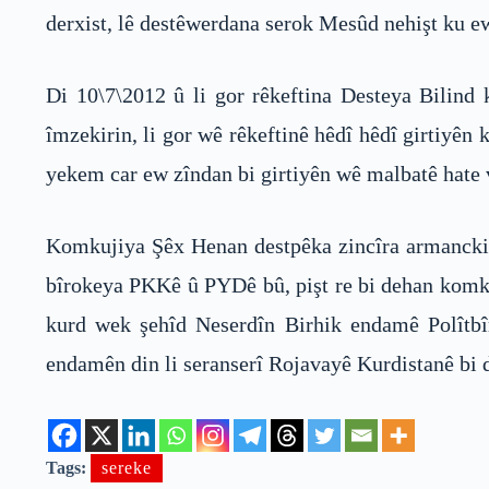
derxist, lê destêwerdana serok Mesûd nehişt ku e
Di 10\7\2012 û li gor rêkeftina Desteya Bilind
îmzekirin, li gor wê rêkeftinê hêdî hêdî girtiyê
yekem car ew zîndan bi girtiyên wê malbatê hate 
Komkujiya Şêx Henan destpêka zincîra armanckiri
bîrokeya PKKê û PYDê bû, pişt re bi dehan komku
kurd wek şehîd Neserdîn Birhik endamê Polîtbî
endamên din li seranserî Rojavayê Kurdistanê bi
Tags:
sereke