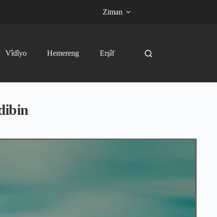
Ziman
Vîdîyo
Hemereng
Erşîf
dibin