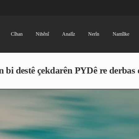
Cîhan
Nihênî
Analîz
Nerîn
Namîlke
nan bi destê çekdarên PYDê re derbas 