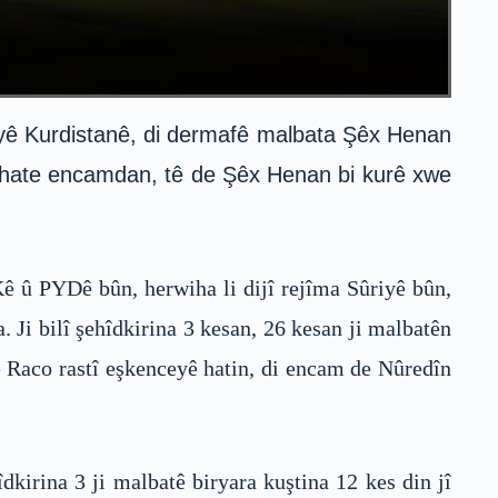
ayê Kurdistanê, di dermafê malbata Şêx Henan
ê hate encamdan, tê de Şêx Henan bi kurê xwe
Kê û PYDê bûn, herwiha li dijî rejîma Sûriyê bûn,
i bilî şehîdkirina 3 kesan, 26 kesan ji malbatên
 Raco rastî eşkenceyê hatin, di encam de Nûredîn
kirina 3 ji malbatê biryara kuştina 12 kes din jî