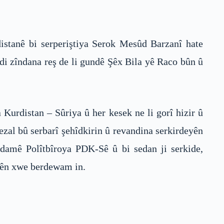
istanê bi serperiştiya Serok Mesûd Barzanî hate
di zîndana reş de li gundê Şêx Bila yê Raco bûn û
urdistan – Sûriya û her kesek ne li gorî hizir û
al bû serbarî şehîdkirin û revandina serkirdeyên
damê Polîtbîroya PDK-Sê û bi sedan ji serkide,
arên xwe berdewam in.