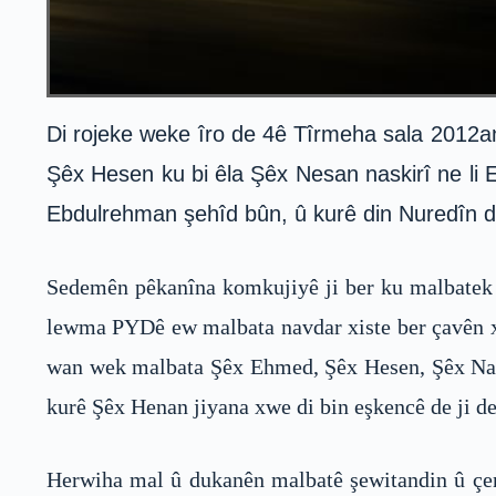
Di rojeke weke îro de 4ê Tîrmeha sala 2012a
Şêx Hesen ku bi êla Şêx Nesan naskirî ne li
Ebdulrehman şehîd bûn, û kurê din Nuredîn d
Sedemên pêkanîna komkujiyê ji ber ku malbatek pa
lewma PYDê ew malbata navdar xiste ber çavên xw
wan wek malbata Şêx Ehmed, Şêx Hesen, Şêx Nasan
kurê Şêx Henan jiyana xwe di bin eşkencê de ji de
Herwiha mal û dukanên malbatê şewitandin û çend 