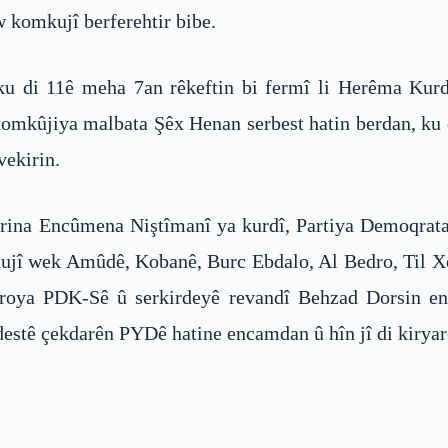
w komkujî berferehtir bibe.
 ku di 11ê meha 7an rêkeftin bi fermî li Herêma Kurd
n komkûjiya malbata Şêx Henan serbest hatin berdan, ku 
vekirin.
na Encûmena Niştîmanî ya kurdî, Partiya Demoqrata K
jî wek Amûdê, Kobanê, Burc Ebdalo, Al Bedro, Til Xez
roya PDK-Sê û serkirdeyê revandî Behzad Dorsin en
 destê çekdarên PYDê hatine encamdan û hîn jî di kiry