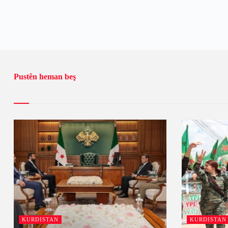
Pustên heman beş
KURDISTAN
KURDISTAN