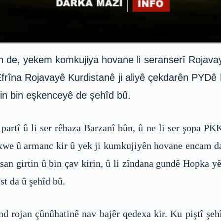
n de, yekem komkujiya hovane li seranserî Rojav
 Efrîna Rojavayê Kurdistanê ji aliyê çekdarên PYD
in bin eşkenceyê de şehîd bû.
rtî û li ser rêbaza Barzanî bûn, û ne li ser şopa PK
e û armanc kir û yek ji kumkujiyên hovane encam da. J
 girtin û bin çav kirin, û li zîndana gundê Hopka yê
st da û şehîd bû.
rojan çûnûhatinê nav bajêr qedexa kir. Ku piştî şehîd