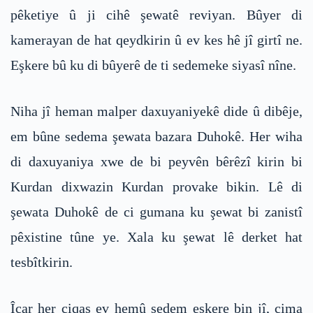
pêketiye û ji cihê şewatê reviyan. Bûyer di
kamerayan de hat qeydkirin û ev kes hê jî girtî ne.
Eşkere bû ku di bûyerê de ti sedemeke siyasî nîne.
Niha jî heman malper daxuyaniyekê dide û dibêje,
em bûne sedema şewata bazara Duhokê. Her wiha
di daxuyaniya xwe de bi peyvên bêrêzî kirin bi
Kurdan dixwazin Kurdan provake bikin. Lê di
şewata Duhokê de ci gumana ku şewat bi zanistî
pêxistine tûne ye. Xala ku şewat lê derket hat
tesbîtkirin.
Îcar her çiqas ev hemû sedem eşkere bin jî, çima