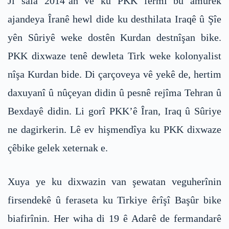
Ji sala 2014’an ve ku PKK fermî bû amûrek
ajandeya Îranê hewl dide ku desthilata Iraqê û Şîe
yên Sûriyê weke dostên Kurdan destnîşan bike.
PKK dixwaze tenê dewleta Tirk weke kolonyalist
nîşa Kurdan bide. Di çarçoveya vê yekê de, hertim
daxuyanî û nûçeyan didin û pesnê rejîma Tehran û
Bexdayê didin. Li gorî PKK’ê Îran, Iraq û Sûriye
ne dagirkerin. Lê ev hişmendîya ku PKK dixwaze
çêbike gelek xeternak e.
Xuya ye ku dixwazin van şewatan veguherînin
firsendekê û feraseta ku Tirkiye êrîşî Başûr bike
biafirînin. Her wiha di 19 ê Adarê de fermandarê