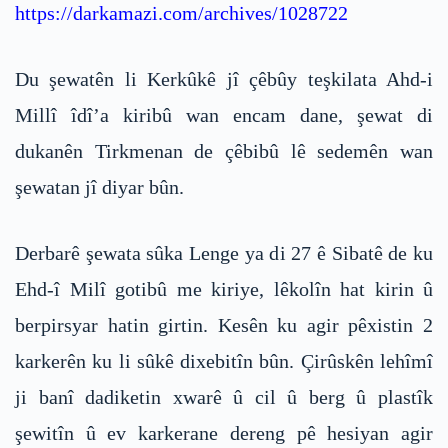
https://darkamazi.com/archives/1028722
Du şewatên li Kerkûkê jî çêbûy teşkilata Ahd-i
Millî îdî’a kiribû wan encam dane, şewat di
dukanên Tirkmenan de çêbibû lê sedemên wan
şewatan jî diyar bûn.
Derbarê şewata sûka Lenge ya di 27 ê Sibatê de ku
Ehd-î Milî gotibû me kiriye, lêkolîn hat kirin û
berpirsyar hatin girtin. Kesên ku agir pêxistin 2
karkerên ku li sûkê dixebitîn bûn. Çirûskên lehîmî
ji banî dadiketin xwarê û cil û berg û plastîk
şewitîn û ev karkerane dereng pê hesiyan agir