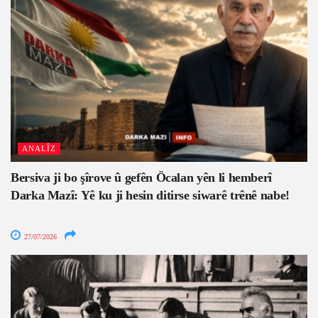
ANALÎZ
Bersiva ji bo şîrove û gefên Öcalan yên li hemberî
Darka Mazî: Yê ku ji hesin ditirse siwarê trênê nabe!
27/07/2026