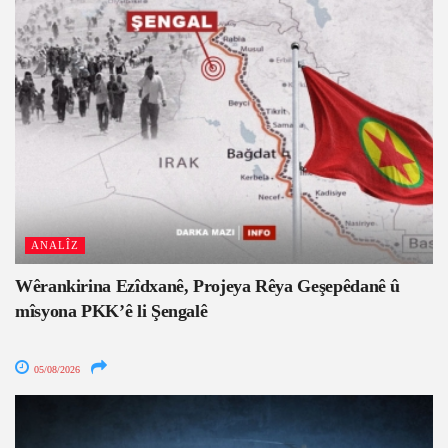
ANALÎZ
Wêrankirina Ezîdxanê, Projeya Rêya Geşepêdanê û
mîsyona PKK’ê li Şengalê
05/08/2026