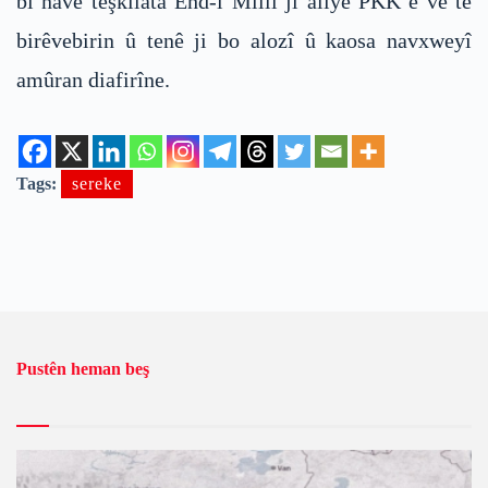
bi navê teşkilata Ehd-ı Millî ji aliyê PKK’ê ve tê
birêvebirin û tenê ji bo alozî û kaosa navxweyî
amûran diafirîne.
Tags:
sereke
Pustên heman beş