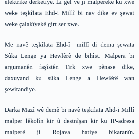
elektrîkê derketiye. Li gel vê jî malperekê ku xwe
weke teşkîlata Ehd-i Millî bi nav dike ev şewat
weke çalakîyekê girt ser xwe.
Me navê teşkîlata Ehd-î millî di dema şewata
Sûka Lenge ya Hewlêrê de bihîst. Malpera bi
argumanên faşîstên Tirk xwe pênase dike,
daxuyand ku sûka Lenge a Hewlêrê wan
şewitandiye.
Darka Mazî wê demê bi navê teşkilata Ahd-i Millî
malper lêkolîn kir û destnîşan kir ku IP-adresa
malperê ji Rojava hatiye bikaranîn.