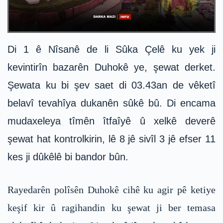
Di 1 ê Nîsanê de li Sûka Çelê ku yek ji
kevintirîn bazarên Duhokê ye, şewat derket.
Şewata ku bi şev saet di 03.43an de vêketî
belavî tevahîya dukanên sûkê bû. Di encama
mudaxeleya tîmên îtfaîyê û xelkê deverê
şewat hat kontrolkirin, lê 8 jê sivîl 3 jê efser 11
kes ji dûkêlê bi bandor bûn.
Rayedarên polîsên Duhokê cihê ku agir pê ketiye
keşif kir û ragihandin ku şewat ji ber temasa