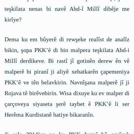
teşkilata nenas bi navê Ahd-î Millî dibêje me
kirîye?
Dema ku em bûyerê di rewşeke realîst de analîz
bikin, şopa PKK’ê di bin malpera teşkilata Ahd-i
Millî derdikeve. Bi rastî jî gotinên derew ên vê
malperê bi piranî ji aliyê xebatkarên çapemeniya
PKK’ê ve tên belavkirin. Navnîşana malperê jî ji
Rojava tê birêvebirin. Wisa dixuye ku ev malper di
çarçoveya siyaseta şerê taybet ê PKK’ê li ser
Herêma Kurdistanê hatiye bikaranîn.