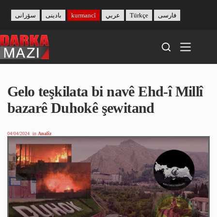
Skip
to
سۆرانی
بادینی
kurmancî
عربي
Türkçe
فارسی
content
Gelo teşkilata bi navê Ehd-î Millî
bazarê Duhokê şewitand
04/04/2024
in
Analîz