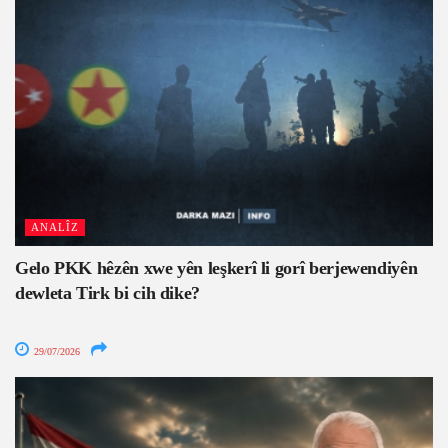
ANALÎZ
Gelo PKK hêzên xwe yên leşkerî li gorî berjewendiyên
dewleta Tirk bi cih dike?
29/07/2026