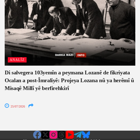
ANALÎZ
Di salvegera 103yemîn a peymana Lozanê de fikriyata
Ocalan a post-Îmraliyê: Projeya Lozana nû ya herêmî û
Misaqê Millî yê berfirehkirî
25/07/2026