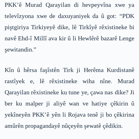
PKK’ê Murad Qarayilan di hevpeyvîna xwe ya
televîzyona xwe de daxuyaniyek da û got: “PDK
piştgiriya Tirkiyeyê dike, lê Tirkîyê rêxistineke bi
navê Ehd-î Millî ava kir û li Hewlêrê bazarê Lenge
şewitandin.”
Kîn û hêrsa faşîstên Tirk ji Herêma Kurdistanê
rastîyek e, lê rêxistineke wiha nîne. Murad
Qarayilan rêxistineke ku tune ye, çawa nas dike? Ji
ber ku malper ji aliyê wan ve hatiye çêkirin û
yekîneyên PKK’ê yên li Rojava tenê ji bo çêkirina
amûrên propagandayê nûçeyên şewatê çêdikin.