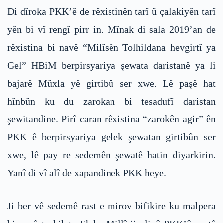
Di dîroka PKK’ê de rêxistinên tarî û çalakiyên tarî
yên bi vî rengî pirr in. Mînak di sala 2019’an de
rêxistina bi navê “Milîsên Tolhildana hevgirtî ya
Gel” HBiM berpirsyariya şewata daristanê ya li
bajarê Mûxla yê girtibû ser xwe. Lê paşê hat
hînbûn ku du zarokan bi tesadufî daristan
şewitandine. Pirî caran rêxistina “zarokên agir” ên
PKK ê berpirsyariya gelek şewatan girtibûn ser
xwe, lê pay re sedemên şewatê hatin diyarkirin.
Yanî di vî alî de xapandinek PKK heye.
Ji ber vê sedemê rast e mirov bifikire ku malpera