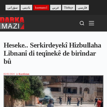
Skip
to
سۆرانی
بادینی
kurmancî
عربي
Türkçe
فارسی
content
Heseke.. Serkirdeyekî Hizbullaha
Libnanî di teqînekê de birîndar
bû
05/05/2024
in
Kurdistan