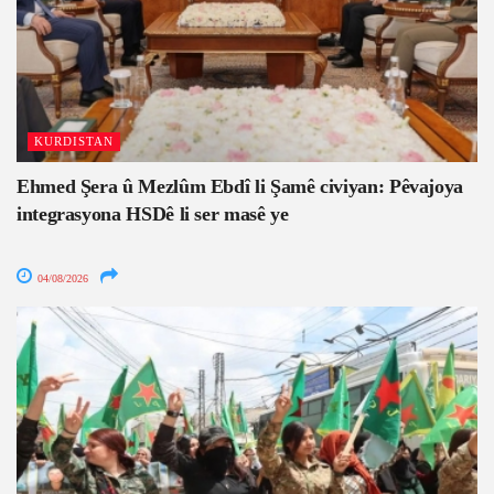
KURDISTAN
Ehmed Şera û Mezlûm Ebdî li Şamê civiyan: Pêvajoya
integrasyona HSDê li ser masê ye
04/08/2026