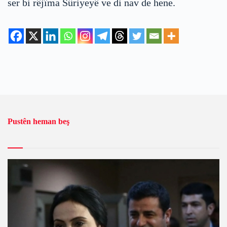
ser bi rêjîma Sûriyeyê ve di nav de hene.
Pustên heman beş