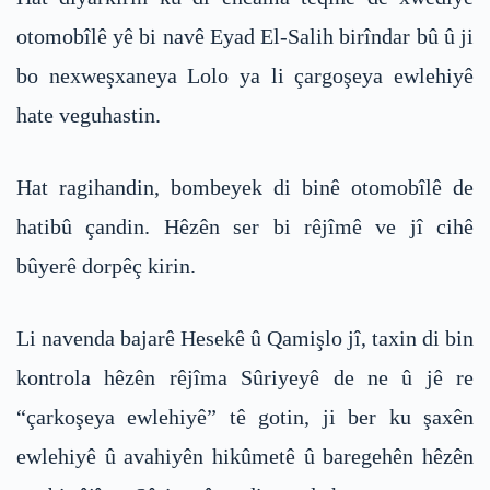
otomobîlê yê bi navê Eyad El-Salih birîndar bû û ji
bo nexweşxaneya Lolo ya li çargoşeya ewlehiyê
hate veguhastin.
Hat ragihandin, bombeyek di binê otomobîlê de
hatibû çandin. Hêzên ser bi rêjîmê ve jî cihê
bûyerê dorpêç kirin.
Li navenda bajarê Hesekê û Qamişlo jî, taxin di bin
kontrola hêzên rêjîma Sûriyeyê de ne û jê re
“çarkoşeya ewlehiyê” tê gotin, ji ber ku şaxên
ewlehiyê û avahiyên hikûmetê û baregehên hêzên