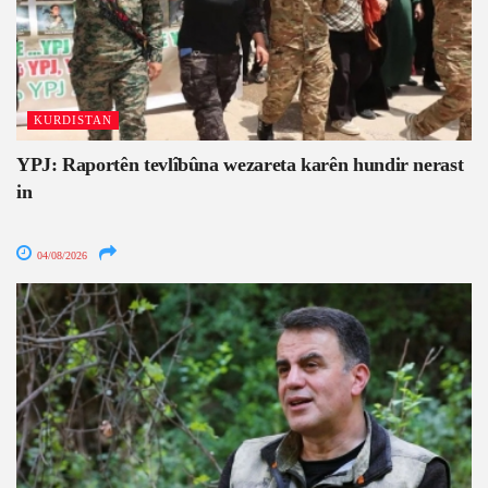
KURDISTAN
YPJ: Raportên tevlîbûna wezareta karên hundir nerast
in
04/08/2026