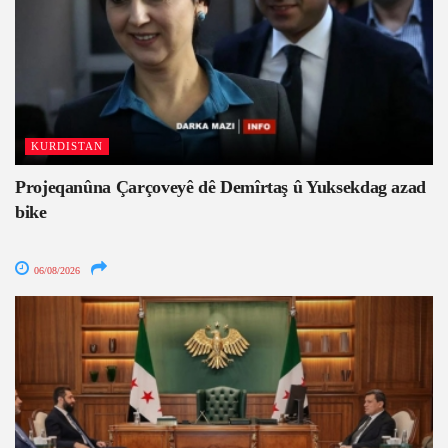
KURDISTAN
Projeqanûna Çarçoveyê dê Demîrtaş û Yuksekdag azad
bike
06/08/2026