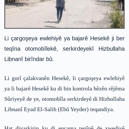
Li çargoşeya ewlehiyê ya bajarê Hesekê ji ber
teqîna otomobîlekê, serkirdeyekî Hizbullaha
Libnanî birîndar bû.
Li gorî çalakvanên Hesekê, li çargoşeya ewlehiyê
ya li bajarê Hesekê ku di bin kontrola hêzên rêjêma
Sûriyeyê de ye, otomobîla serkirdeyê di Hizbullaha
Libnanî Eyad El-Salih (Ebû Yeyder) teqandiya.
Hat diyarkirin ku di encama teqînê de xwediyê