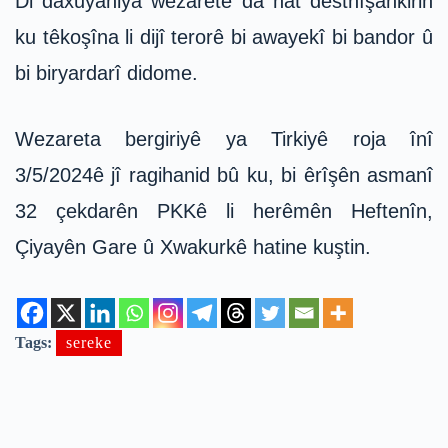
Di daxuyaniya wezaretê da hat destnîşankirin
ku têkoşîna li dijî terorê bi awayekî bi bandor û
bi biryardarî didome.
Wezareta bergiriyê ya Tirkiyê roja înî
3/5/2024ê jî ragihanid bû ku, bi êrîşên asmanî
32 çekdarên PKKê li herêmên Heftenîn,
Çiyayên Gare û Xwakurkê hatine kuştin.
Tags:
sereke