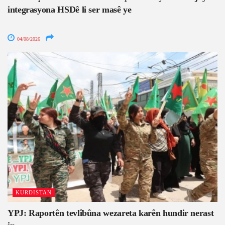
integrasyona HSDê li ser masê ye
04/08/2026
KURDISTAN
YPJ: Raportên tevlîbûna wezareta karên hundir nerast