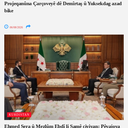
Projeqanûna Çarçoveyê dê Demîrtaş û Yuksekdag azad
bike
06/08/2026
KURDISTAN
Ehmed Şera û Mezlûm Ebdî li Şamê civiyan: Pêvajoya