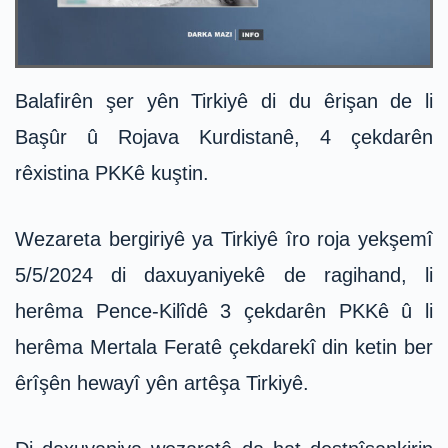
Balafirên şer yên Tirkiyê di du êrişan de li
Başûr û Rojava Kurdistanê, 4 çekdarên
rêxistina PKKê kuştin.
Wezareta bergiriyê ya Tirkiyê îro roja yekşemî
5/5/2024 di daxuyaniyekê de ragihand, li
herêma Pence-Kilîdê 3 çekdarên PKKê û li
herêma Mertala Feratê çekdarekî din ketin ber
êrîşên hewayî yên artêşa Tirkiyê.