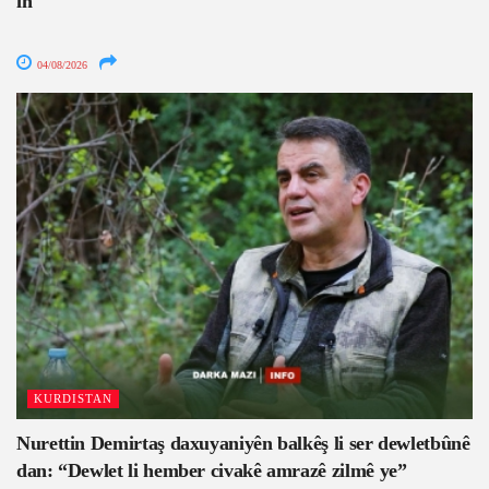
in
04/08/2026
KURDISTAN
Nurettin Demirtaş daxuyaniyên balkêş li ser dewletbûnê
dan: “Dewlet li hember civakê amrazê zilmê ye”