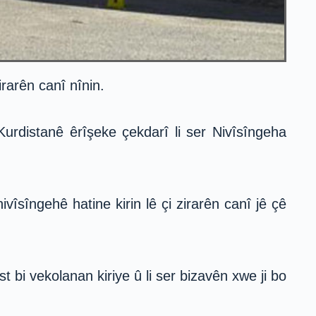
rarên canî nînin.
rdistanê êrîşeke çekdarî li ser Nivîsîngeha
îsîngehê hatine kirin lê çi zirarên canî jê çê
bi vekolanan kiriye û li ser bizavên xwe ji bo