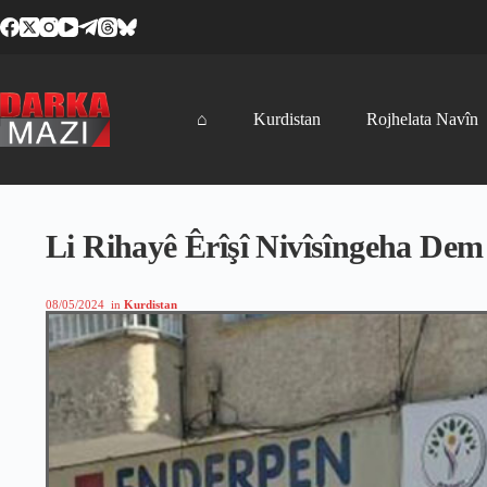
Skip
to
content
⌂
Kurdistan
Rojhelata Navîn
Li Rihayê Êrîşî Nivîsîngeha Dem 
08/05/2024
in
Kurdistan