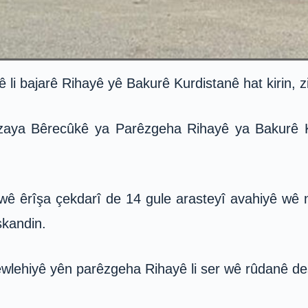
 li bajarê Rihayê yê Bakurê Kurdistanê hat kirin, zi
zaya Bêrecûkê ya Parêzgeha Rihayê ya Bakurê Ku
ê êrîşa çekdarî de 14 gule arasteyî avahiyê wê niv
şkandin.
wlehiyê yên parêzgeha Rihayê li ser wê rûdanê dest 