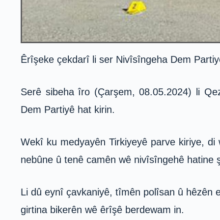
Êrîşeke çekdarî li ser Nivîsîngeha Dem Partiyê
Serê sibeha îro (Çarşem, 08.05.2024) li Qe
Dem Partiyê hat kirin.
Wekî ku medyayên Tirkiyeyê parve kiriye, di w
nebûne û tenê camên wê nivîsîngehê hatine 
Li dû eynî çavkaniyê, tîmên polîsan û hêzên e
girtina bikerên wê êrîşê berdewam in.