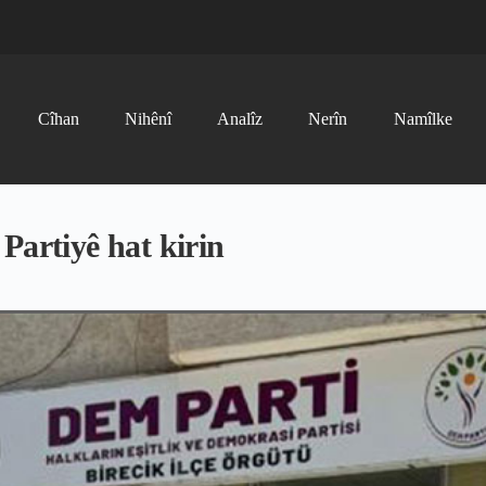
Cîhan
Nihênî
Analîz
Nerîn
Namîlke
Partiyê hat kirin