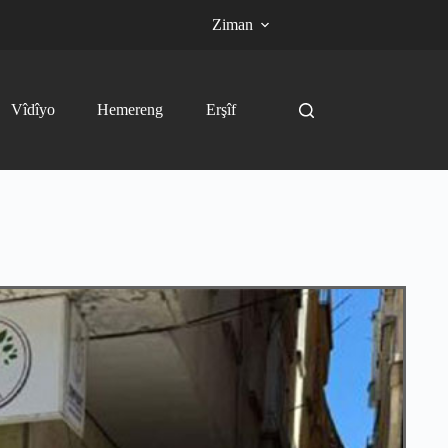
Ziman
Vîdîyo
Hemereng
Erşîf