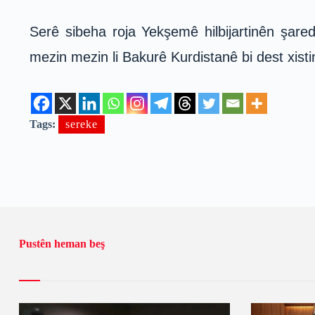
Serê sibeha roja Yekşemê hilbijartinên şared
mezin mezin li Bakurê Kurdistanê bi dest xisti
Tags:
sereke
Pustên heman beş