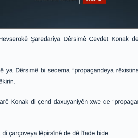
evserokê Şaredariya Dêrsimê Cevdet Konak de 
rê ya Dêrsimê bi sedema “propagandeya rêxistin
kirin.
 Adarê Konak di çend daxuyaniyên xwe de “propagand
i çarçoveya lêpirsînê de dê îfade bide.