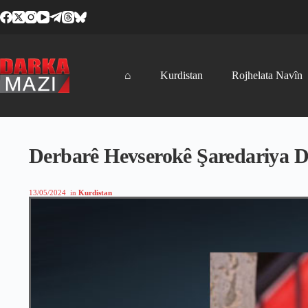
Skip
to
content
⌂
Kurdistan
Rojhelata Navîn
Derbarê Hevserokê Şaredariya Dê
13/05/2024
in
Kurdistan