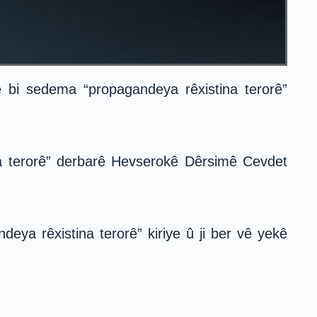
bi sedema “propagandeya rêxistina terorê”
a terorê” derbarê Hevserokê Dêrsimê Cevdet
eya rêxistina terorê” kiriye û ji ber vê yekê