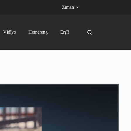
Ziman
Vîdîyo
Hemereng
Erşîf