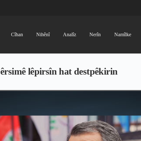
Cîhan
Nihênî
Analîz
Nerîn
Namîlke
rsimê lêpirsîn hat destpêkirin