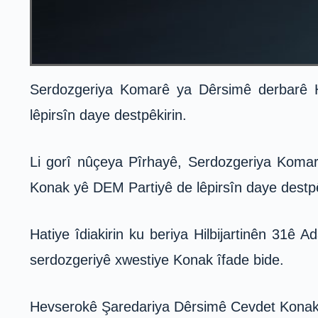
Serdozgeriya Komarê ya Dêrsimê derbarê H
lêpirsîn daye destpêkirin.
Li gorî nûçeya Pîrhayê, Serdozgeriya Koma
Konak yê DEM Partiyê de lêpirsîn daye destpê
Hatiye îdiakirin ku beriya Hilbijartinên 31ê
serdozgeriyê xwestiye Konak îfade bide.
Hevserokê Şaredariya Dêrsimê Cevdet Konak d