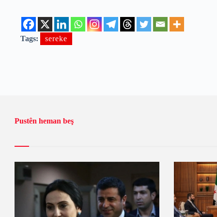
Tags:
sereke
Pustên heman beş