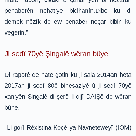
penaberên nehatiye bicihanîn.Dibe ku di
demek nêzîk de ew penaber neçar bibin ku
vegerin.”
Ji sedî 70yê Şingalê wêran bûye
Di raporê de hate gotin ku ji sala 2014an heta
2017an ji sedî 80ê binesaziyê û ji sedî 70yê
xaniyên Şingalê di şerê li dijî DAIŞê de wêran
bûne.
Li gorî Rêxistina Koçê ya Navneteweyî (IOM)