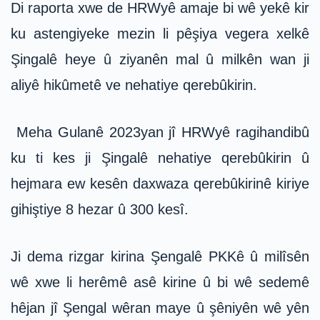
Di raporta xwe de HRWyê amaje bi wê yekê kir
ku astengiyeke mezin li pêşiya vegera xelkê
Şingalê heye û ziyanên mal û milkên wan ji
aliyê hikûmetê ve nehatiye qerebûkirin.
Meha Gulanê 2023yan jî HRWyê ragihandibû
ku ti kes ji Şingalê nehatiye qerebûkirin û
hejmara ew kesên daxwaza qerebûkirinê kiriye
gihiştiye 8 hezar û 300 kesî.
Ji dema rizgar kirina Şengalê PKKê û milîsên
wê xwe li herêmê asê kirine û bi wê sedemê
hêjan jî Şengal wêran maye û şêniyên wê yên