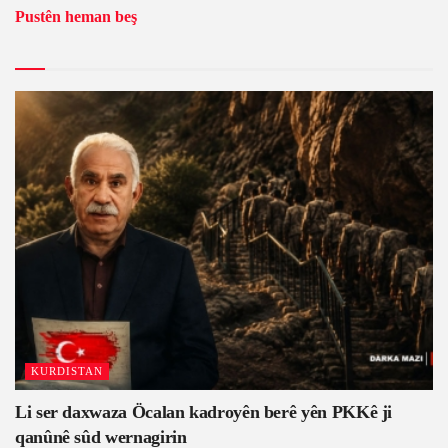
Pustên heman beş
KURDISTAN
Li ser daxwaza Öcalan kadroyên berê yên PKKê ji
qanûnê sûd wernagirin