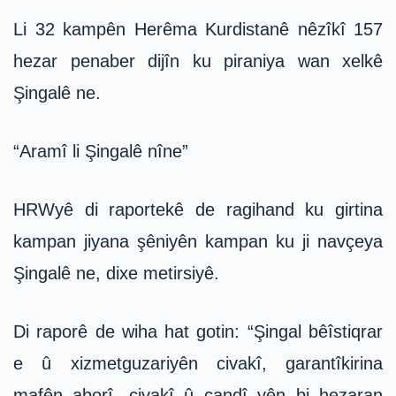
Li 32 kampên Herêma Kurdistanê nêzîkî 157
hezar penaber dijîn ku piraniya wan xelkê
Şingalê ne.
“Aramî li Şingalê nîne”
HRWyê di raportekê de ragihand ku girtina
kampan jiyana şêniyên kampan ku ji navçeya
Şingalê ne, dixe metirsiyê.
Di raporê de wiha hat gotin:
“Şingal bêîstiqrar
e û xizmetguzariyên civakî, garantîkirina
mafên aborî, civakî û çandî yên bi hezaran