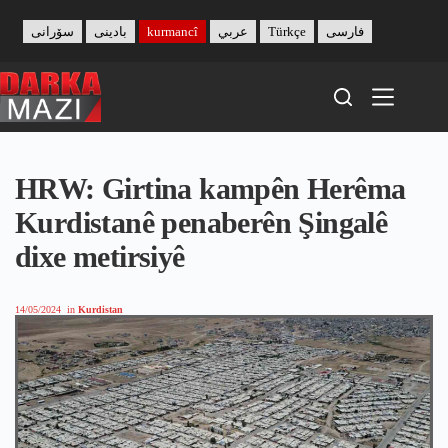
Skip
to
سۆرانی
بادینی
kurmancî
عربي
Türkçe
فارسی
content
HRW: Girtina kampên Herêma
Kurdistanê penaberên Şingalê
dixe metirsiyê
14/05/2024
in
Kurdistan