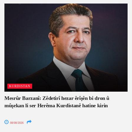
KURDISTAN
Mesrûr Barzanî: Zêdetirî hezar êrîşên bi dron û
mûşekan li ser Herêma Kurdistanê hatine kirin
08/08/2026