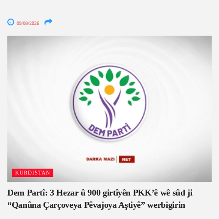
09/08/2026
KURDISTAN
Dem Partî: 3 Hezar û 900 girtîyên PKK’ê wê sûd ji
“Qanûna Çarçoveya Pêvajoya Aştiyê” werbigirin