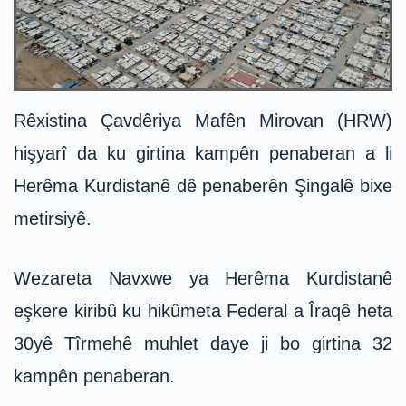
Rêxistina Çavdêriya Mafên Mirovan (HRW)
hişyarî da ku girtina kampên penaberan a li
Herêma Kurdistanê dê penaberên Şingalê bixe
metirsiyê.
Wezareta Navxwe ya Herêma Kurdistanê
eşkere kiribû ku hikûmeta Federal a Îraqê heta
30yê Tîrmehê muhlet daye ji bo girtina 32
kampên penaberan.