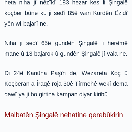
heta niha jî nêzîkî 183 hezar kes li Şingalê
koçber bûne ku ji sedî 85ê wan Kurdên Êzidî
yên wî bajarî ne.
Niha ji sedî 65ê gundên Şingalê li herêmê
mane û 13 bajarok û gundên Şingalê jî vala ne.
Di 24ê Kanûna Paşîn de, Wezareta Koç û
Koçberan a Îraqê roja 30ê Tîrmehê wekî dema
dawî ya ji bo girtina kampan diyar kiribû.
Malbatên Şingalê nehatine qerebûkirin