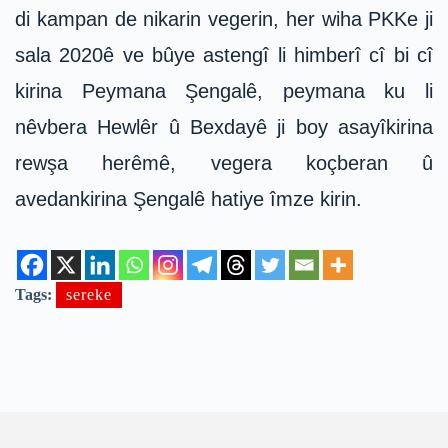
di kampan de nikarin vegerin, her wiha PKKe ji
sala 2020ê ve bûye astengî li himberî cî bi cî
kirina Peymana Şengalê, peymana ku li
nêvbera Hewlêr û Bexdayê ji boy asayîkirina
rewşa herêmê, vegera koçberan û
avedankirina Şengalê hatiye îmze kirin.
Tags:
sereke