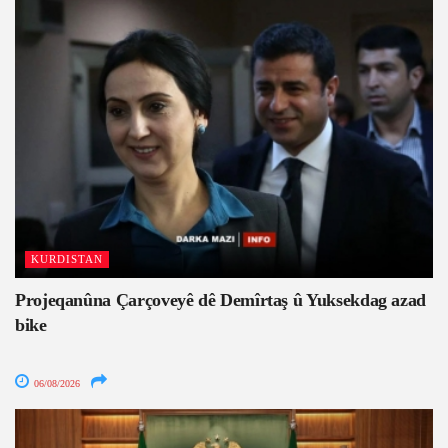
KURDISTAN
Projeqanûna Çarçoveyê dê Demîrtaş û Yuksekdag azad
bike
06/08/2026