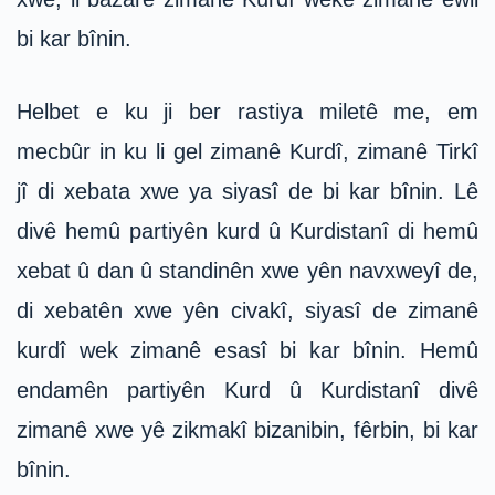
bi kar bînin.
Helbet e ku ji ber rastiya miletê me, em
mecbûr in ku li gel zimanê Kurdî, zimanê Tirkî
jî di xebata xwe ya siyasî de bi kar bînin. Lê
divê hemû partiyên kurd û Kurdistanî di hemû
xebat û dan û standinên xwe yên navxweyî de,
di xebatên xwe yên civakî, siyasî de zimanê
kurdî wek zimanê esasî bi kar bînin. Hemû
endamên partiyên Kurd û Kurdistanî divê
zimanê xwe yê zikmakî bizanibin, fêrbin, bi kar
bînin.