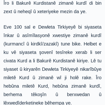
Îro li Bakurê Kurdistanê zimanê kurdî di bin
zext û neheqî û xeteriyeke mezin da ye.
Eve 100 sal e Dewleta Tirkiyeyê bi siyaseta
înkar û asîmîlasyonê xwestiye zimanê kurdî
(kurmancî û kirdkî/zazakî) tune bike. Helbet e
ku vê siyaseta şovenî tesîreke xerab li ser
civata Kurd a li Bakurê Kurdistanê kiriye. Lê tu
siyaset û kiryarên Dewleta Tirkiyeyê nikarîbûye
miletê Kurd û zimanê wî ji holê rake. Îro
hebûna miletê Kurd, hebûna zimanê kurdî,
berhema têkoşîn û berxwedan û
lêxwedîderketineke bêhempa ye.