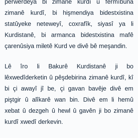
perwerdeya bi zimanê kurdî û fermîbûna
zimanê kurdî, bi hişmendiya bidestxistina
statûyeke neteweyî, coxrafîk, siyasî ya li
Kurdistanê, bi armanca bidestxistina mafê
çarenûsiya miletê Kurd ve divê bê meşandin.
Lê îro li Bakurê Kurdistanê ji bo
lêxwedîderketin û pêşdebirina zimanê kurdî, kî
bi çi awayî jî be, çi gavan bavêje divê em
piştgir û alîkarê wan bin. Divê em li hemû
xebat û dezgeh û hewl û gavên ji bo zimanê
kurdî xwedî derkevin.