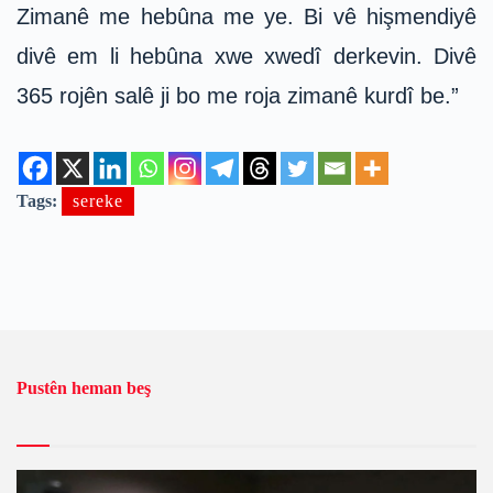
Zimanê me hebûna me ye. Bi vê hişmendiyê
divê em li hebûna xwe xwedî derkevin. Divê
365 rojên salê ji bo me roja zimanê kurdî be.”
Tags:
sereke
Pustên heman beş