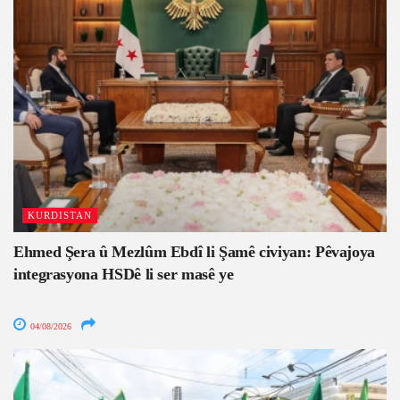
KURDISTAN
Ehmed Şera û Mezlûm Ebdî li Şamê civiyan: Pêvajoya
integrasyona HSDê li ser masê ye
04/08/2026