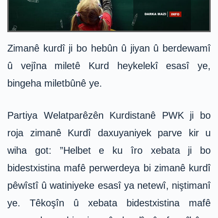
Zimanê kurdî ji bo hebûn û jiyan û berdewamî
û vejîna miletê Kurd heykelekî esasî ye,
bingeha miletbûnê ye.
Partiya Welatparêzên Kurdistanê PWK ji bo
roja zimanê Kurdî daxuyaniyek parve kir u
wiha got: ”Helbet e ku îro xebata ji bo
bidestxistina mafê perwerdeya bi zimanê kurdî
pêwîstî û watiniyeke esasî ya netewî, niştimanî
ye. Têkoşîn û xebata bidestxistina mafê