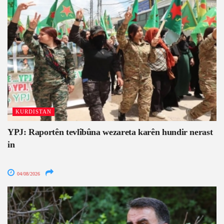
KURDISTAN
YPJ: Raportên tevlîbûna wezareta karên hundir nerast
in
04/08/2026