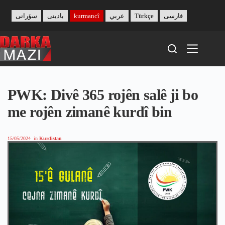
Skip
to
سۆرانی
بادینی
kurmancî
عربي
Türkçe
فارسی
content
PWK: Divê 365 rojên salê ji bo
me rojên zimanê kurdî bin
15/05/2024
in
Kurdistan