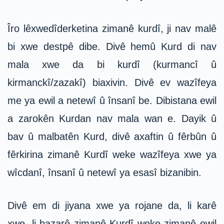
Îro lêxwedîderketina zimanê kurdî, ji nav malê
bi xwe destpê dibe. Divê hemû Kurd di nav
mala xwe da bi kurdî (kurmancî û
kirmanckî/zazakî) biaxivin. Divê ev wazîfeya
me ya ewil a netewî û însanî be. Dibistana ewil
a zarokên Kurdan nav mala wan e. Dayik û
bav û malbatên Kurd, divê axaftin û fêrbûn û
fêrkirina zimanê Kurdî weke wazîfeya xwe ya
wîcdanî, însanî û netewî ya esasî bizanibin.
Divê em di jiyana xwe ya rojane da, li karê
xwe, li bazarê zimanê Kurdî weke zimanê ewil