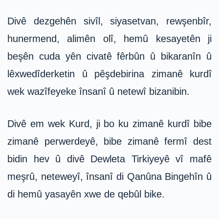
Divê dezgehên sivîl, siyasetvan, rewşenbîr,
hunermend, alimên olî, hemû kesayetên ji
beşên cuda yên civatê fêrbûn û bikaranîn û
lêxwedîderketin û pêşdebirina zimanê kurdî
wek wazîfeyeke însanî û netewî bizanibin.
Divê em wek Kurd, ji bo ku zimanê kurdî bibe
zimanê perwerdeyê, bibe zimanê fermî dest
bidin hev û divê Dewleta Tirkiyeyê vî mafê
meşrû, neteweyî, însanî di Qanûna Bingehîn û
di hemû yasayên xwe de qebûl bike.