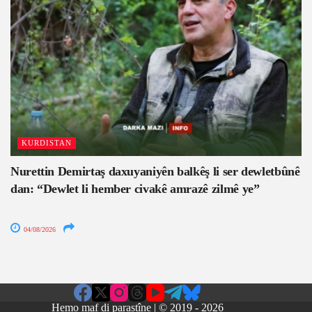
KURDISTAN
Nurettin Demirtaş daxuyaniyên balkêş li ser dewletbûnê
dan: “Dewlet li hember civakê amrazê zilmê ye”
04/08/2026
Hemo maf di parastîne | © 2019 - 2026