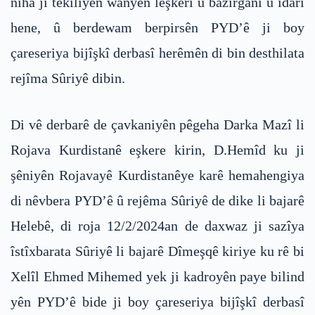
niha jî têkiliyên wanyên leşkerî û bazirganî û îdarî
hene, û berdewam berpirsên PYD’ê ji boy
çareseriya bijîşkî derbasî herêmên di bin desthilata
rejîma Sûriyê dibin.
Di vê derbarê de çavkaniyên pêgeha Darka Mazî li
Rojava Kurdistanê eşkere kirin, D.Hemîd ku ji
şêniyên Rojavayê Kurdistanêye karê hemahengiya
di nêvbera PYD’ê û rejêma Sûriyê de dike li bajarê
Helebê, di roja 12/2/2024an de daxwaz ji sazîya
îstîxbarata Sûriyê li bajarê Dîmeşqê kiriye ku rê bi
Xelîl Ehmed Mihemed yek ji kadroyên paye bilind
yên PYD’ê bide ji boy çareseriya bijîşkî derbasî