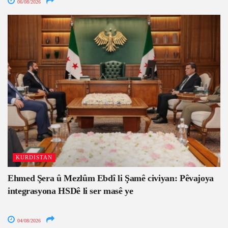
06/08/2026
KURDISTAN
Ehmed Şera û Mezlûm Ebdî li Şamê civiyan: Pêvajoya
integrasyona HSDê li ser masê ye
04/08/2026