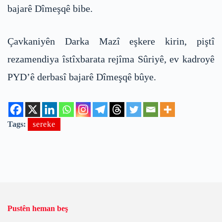
bajarê Dîmeşqê bibe.
Çavkaniyên Darka Mazî eşkere kirin, piştî
rezamendiya îstîxbarata rejîma Sûriyê, ev kadroyê
PYD’ê derbasî bajarê Dîmeşqê bûye.
Tags:
sereke
Pustên heman beş