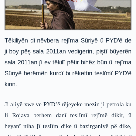
Têkiliyên di nêvbera rejîma Sûriyê û PYD’ê de
ji boy pêş sala 2011an vedigerin, piştî bûyerên
sala 2011an jî ev têkilî pêtir bihêz bûn û rejîma
Sûriyê herêmên kurdî bi rêkeftin teslîmî PYD’ê
kirin.
Ji aliyê xwe ve PYD’ê rêjeyeke mezin ji petrola ku
li Rojava berhem danî teslîmî rejîmê dikir, û
heyanî niha jî teslîm dike û bazirganiyê pê dike,