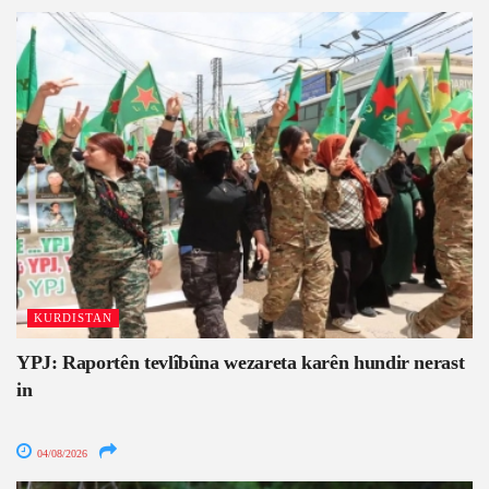
KURDISTAN
YPJ: Raportên tevlîbûna wezareta karên hundir nerast
in
04/08/2026