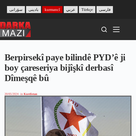
Skip
to
سۆرانی
بادینی
kurmancî
عربي
Türkçe
فارسی
content
Berpirsekî paye bilindê PYD’ê ji
boy çareseriya bijîşkî derbasî
Dîmeşqê bû
20/05/2024
in
Kurdistan