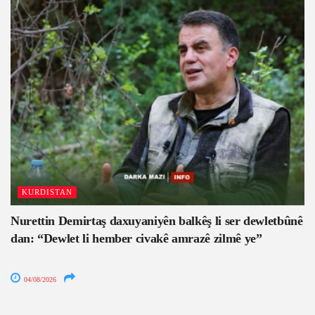
KURDISTAN
Nurettin Demirtaş daxuyaniyên balkêş li ser dewletbûnê
dan: “Dewlet li hember civakê amrazê zilmê ye”
04/08/2026