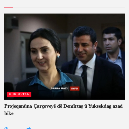
KURDISTAN
Projeqanûna Çarçoveyê dê Demîrtaş û Yuksekdag azad
bike