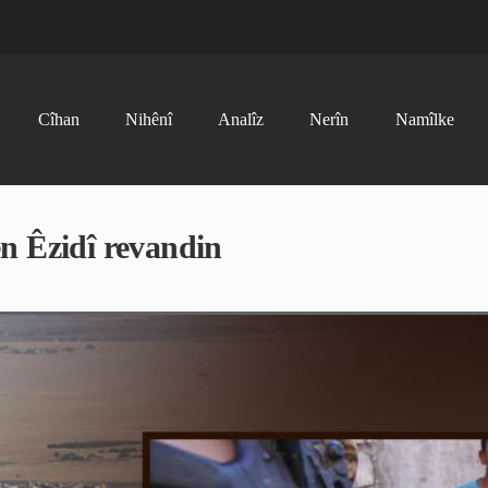
Cîhan
Nihênî
Analîz
Nerîn
Namîlke
n Êzidî revandin