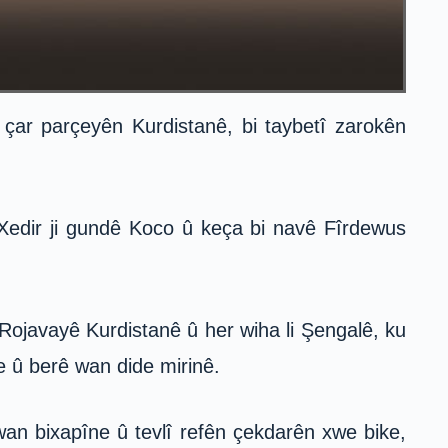
çar parçeyên Kurdistanê, bi taybetî zarokên
Xedir ji gundê Koco û keça bi navê Fîrdewus
 Rojavayê Kurdistanê û her wiha li Şengalê, ku
e û berê wan dide mirinê.
wan bixapîne û tevlî refên çekdarên xwe bike,