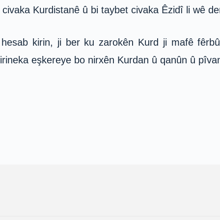
a civaka Kurdistanê û bi taybet civaka Êzidî li wê de
hesab kirin, ji ber ku zarokên Kurd ji mafê fêrb
êkirineka eşkereye bo nirxên Kurdan û qanûn û pîv