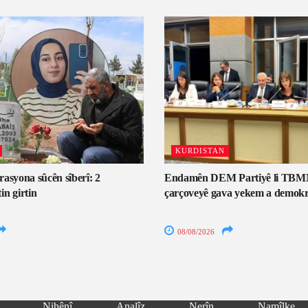
KURDISTAN
asyona sûcên sîberî: 2
Endamên DEM Partiyê li TBM
n girtin
çarçoveyê gava yekem a demokr
08/08/2026
Nihênî
Analîz
Nerîn
Namîlke