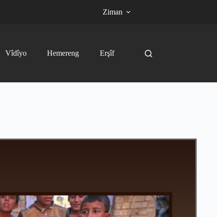
Ziman
Vîdîyo
Hemereng
Erşîf