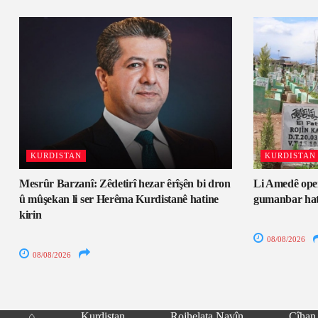
KURDISTAN
KURDISTAN
Mesrûr Barzanî: Zêdetirî hezar êrîşên bi dron
Li Amedê oper
û mûşekan li ser Herêma Kurdistanê hatine
gumanbar hati
kirin
08/08/2026
08/08/2026
⌂
Kurdistan
Rojhelata Navîn
Cîhan