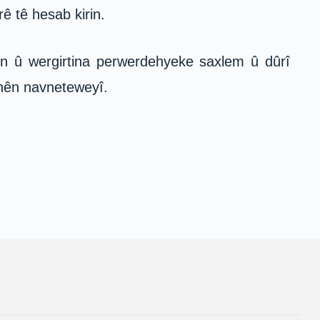
rê tê hesab kirin.
ûn û wergirtina perwerdehyeke saxlem û dûrî
anên navneteweyî.