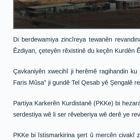
Di berdewamiya zincîreya tewanên revandina
Êzdiyan, çeteyên rêxistinê du keçên Kurdên Êz
Çavkaniyên xwecihî ji herêmê ragihandin ku
Faris Mûsa” ji gundê Tel Qesab yê Şengalê rev
Partiya Karkerên Kurdistanê (PKKe) bi hezaran
serdestiya wê li ser rêveberiya wê derê ye rev
PKKe bi îstismarkirina şert û mercên civakî 