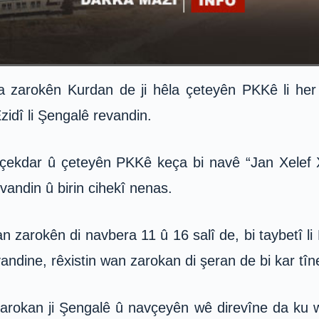
 zarokên Kurdan de ji hêla çeteyên PKKê li her 
idî li Şengalê revandin.
 çekdar û çeteyên PKKê keça bi navê “Jan Xelef 
andin û birin cihekî nenas.
 zarokên di navbera 11 û 16 salî de, bi taybetî li
andine, rêxistin wan zarokan di şeran de bi kar tîn
zarokan ji Şengalê û navçeyên wê direvîne da ku 