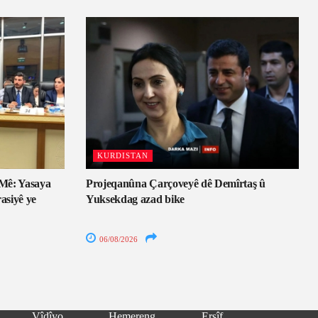
KURDISTAN
Mê: Yasaya
Projeqanûna Çarçoveyê dê Demîrtaş û
asiyê ye
Yuksekdag azad bike
06/08/2026
Vîdîyo
Hemereng
Erşîf