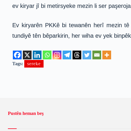
ev kiryar jî bi metirsyeke mezin li ser paşeroj
Ev kiryarên PKKê bi tewanên herî mezin tê 
tundiyê tên bêparkirin, her wiha ev yek binp
Tags:
sereke
Pustên heman beş