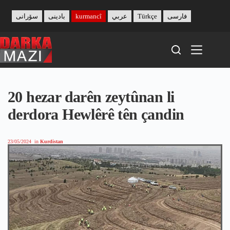
Skip
to
سۆرانی
بادینی
kurmancî
عربي
Türkçe
فارسی
content
20 hezar darên zeytûnan li
derdora Hewlêrê tên çandin
23/05/2024
in
Kurdistan