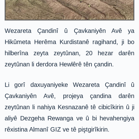
Wezareta Çandinî û Çavkaniyên Avê ya
Hikûmeta Herêma Kurdistanê ragihand, ji bo
hilberîna zeyta zeytûnan, 20 hezar darên
zeytûnan li derdora Hewlêrê tên çandin.
Li gorî daxuyaniyeke Wezareta Çandinî û
Çavkaniyên Avê, projeya çandina darên
zeytûnan li nahiya Kesnazanê tê cibicîkirin û ji
aliyê Dezgeha Rewanga ve û bi hevahengiya
rêxistina Almanî GIZ ve tê piştgirîkirin.