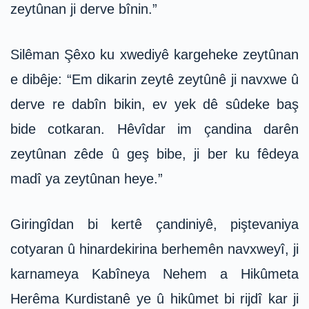
zeytûnan ji derve bînin.”
Silêman Şêxo ku xwediyê kargeheke zeytûnan
e dibêje: “Em dikarin zeytê zeytûnê ji navxwe û
derve re dabîn bikin, ev yek dê sûdeke baş
bide cotkaran. Hêvîdar im çandina darên
zeytûnan zêde û geş bibe, ji ber ku fêdeya
madî ya zeytûnan heye.”
Giringîdan bi kertê çandiniyê, piştevaniya
cotyaran û hinardekirina berhemên navxweyî, ji
karnameya Kabîneya Nehem a Hikûmeta
Herêma Kurdistanê ye û hikûmet bi rijdî kar ji