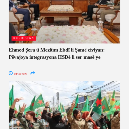
KURDISTAN
Ehmed Şera û Mezlûm Ebdî li Şamê civiyan:
Pêvajoya integrasyona HSDê li ser masê ye
04/08/2026