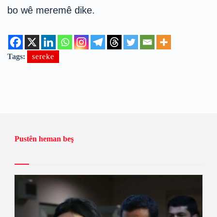
bo wê meremê dike.
Tags:
sereke
Pustên heman beş