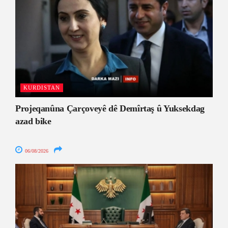
KURDISTAN
Projeqanûna Çarçoveyê dê Demîrtaş û Yuksekdag
azad bike
06/08/2026