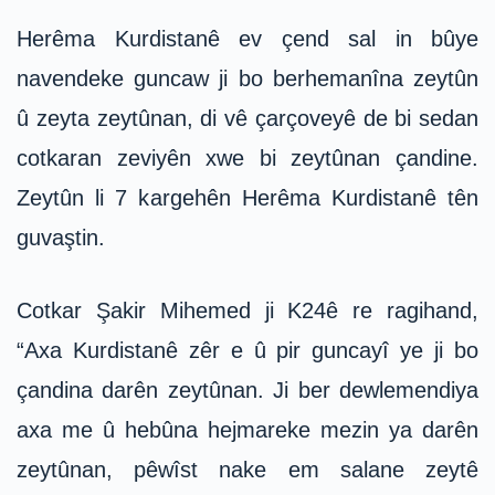
Herêma Kurdistanê ev çend sal in bûye
navendeke guncaw ji bo berhemanîna zeytûn
û zeyta zeytûnan, di vê çarçoveyê de bi sedan
cotkaran zeviyên xwe bi zeytûnan çandine.
Zeytûn li 7 kargehên Herêma Kurdistanê tên
guvaştin.
Cotkar Şakir Mihemed ji K24ê re ragihand,
“Axa Kurdistanê zêr e û pir guncayî ye ji bo
çandina darên zeytûnan. Ji ber dewlemendiya
axa me û hebûna hejmareke mezin ya darên
zeytûnan, pêwîst nake em salane zeytê