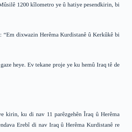
Mûsilê 1200 kîlometro ye û hatiye pesendkirin, bi
 jî: “Em dixwazin Herêma Kurdistanê û Kerkûkê bi
û gaze heye. Ev tekane proje ye ku hemû Iraq tê de
iye kirin, ku di nav 11 parêzgehên Îraq û Herêma
Kendava Erebî di nav Iraq û Herêma Kurdistanê re