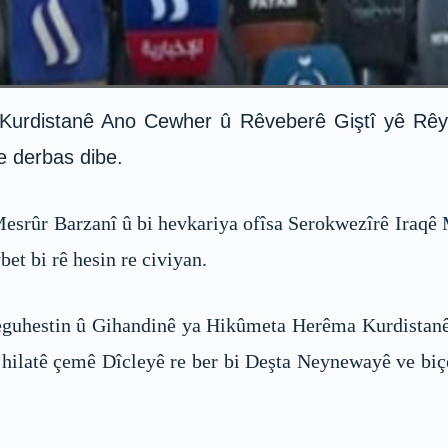
urdistanê Ano Cewher û Rêveberê Giştî yê Rêyên
e derbas dibe.
esrûr Barzanî û bi hevkariya ofîsa Serokwezîrê Iraq
et bi rê hesin re civiyan.
Veguhestin û Gihandinê ya Hikûmeta Herêma Kurdistanê
hilatê çemê Dîcleyê re ber bi Deşta Neynewayê ve biçe