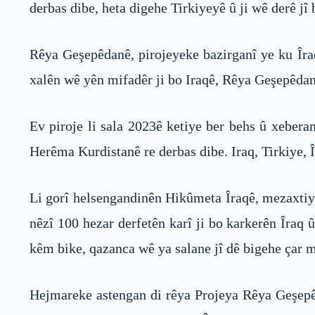
derbas dibe, heta digehe Tirkiyeyê û ji wê derê jî
Rêya Geşepêdanê, pirojeyeke bazirganî ye ku Îra
xalên wê yên mifadêr ji bo Iraqê, Rêya Geşepêdanê 
Ev piroje li sala 2023ê ketiye ber behs û xebera
Herêma Kurdistanê re derbas dibe. Iraq, Tirkiye,
Li gorî helsengandinên Hikûmeta Îraqê, mezaxtiy
nêzî 100 hezar derfetên karî ji bo karkerên Îraq
kêm bike, qazanca wê ya salane jî dê bigehe çar m
Hejmareke astengan di rêya Projeya Rêya Geşepê