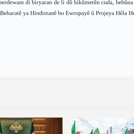
 berdewam di biryaran de li dû hikûmetên cuda, hebûna
 Beharatê ya Hindistanê bo Ewropayê û Projeya Hêla He