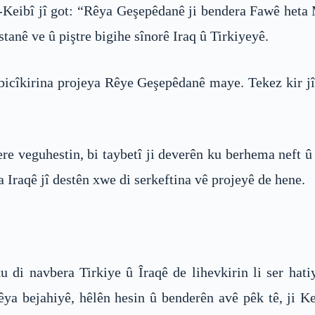
Keibî jî got: “Rêya Geşepêdanê ji bendera Fawê heta 
anê ve û piştre bigihe sînorê Iraq û Tirkiyeyê.
îbicîkirina projeya Rêye Geşepêdanê maye. Tekez kir
ere veguhestin, bi taybetî ji deverên ku berhema neft 
Iraqê jî destên xwe di serkeftina vê projeyê de hene.
 di navbera Tirkiye û Îraqê de lihevkirin li ser hat
êya bejahiyê, hêlên hesin û benderên avê pêk tê, ji 