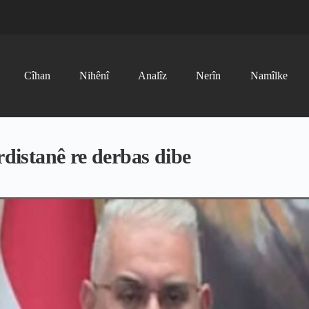
Cîhan
Nihênî
Analîz
Nerîn
Namîlke
istanê re derbas dibe