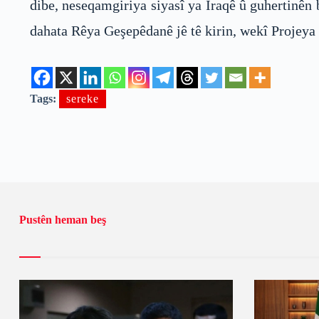
dibe, neseqamgiriya siyasî ya Îraqê û guhertinên
dahata Rêya Geşepêdanê jê tê kirin, wekî Projeya
Tags:
sereke
Pustên heman beş