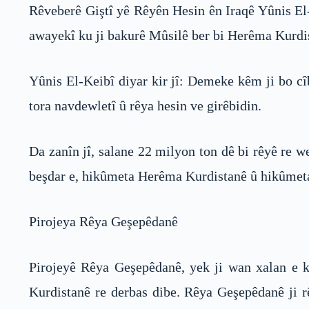
Rêveberê Giştî yê Rêyên Hesin ên Iraqê Yûnis El-
awayekî ku ji bakurê Mûsilê ber bi Herêma Kurdist
Yûnis El-Keibî diyar kir jî: Demeke kêm ji bo c
tora navdewletî û rêya hesin ve girêbidin.
Da zanîn jî, salane 22 milyon ton dê bi rêyê re w
beşdar e, hikûmeta Herêma Kurdistanê û hikûmeta 
Pirojeya Rêya Geşepêdanê
Pirojeyê Rêya Geşepêdanê, yek ji wan xalan e ku
Kurdistanê re derbas dibe. Rêya Geşepêdanê ji r