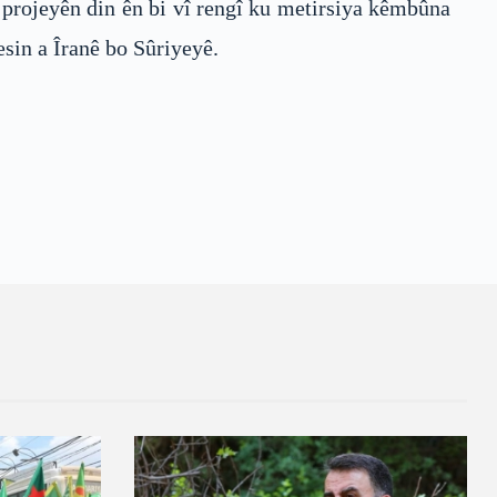
 projeyên din ên bi vî rengî ku metirsiya kêmbûna
sin a Îranê bo Sûriyeyê.