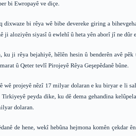
 ber bi Ewropayê ve diçe.
q dixwaze bi rêya wê bibe devereke giring a bihevge
ji aloziyên siyasî û ewlehî û heta yên aborî jî ne dûr e
n, ku ji rêya bejahiyê, hêlên hesin û benderên avê pê
 Îmarat û Qeter tevlî Pirojeyê Rêya Geşepêdanê bûne.
ê wê projeyê nêzî 17 milyar dolaran e ku biryar e li 
 û Tirkiyeyê peyda dike, ku dê dema gehandina kelûpel
ilyar dolaran.
danê de hene, wekî hebûna hejmona komên çekdar ên Î