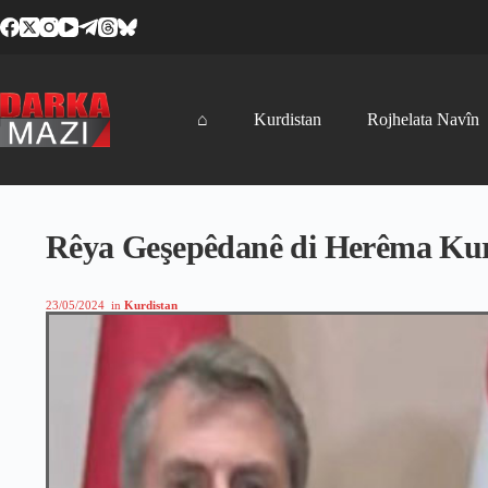
Skip
to
content
⌂
Kurdistan
Rojhelata Navîn
Rêya Geşepêdanê di Herêma Kurd
23/05/2024
in
Kurdistan