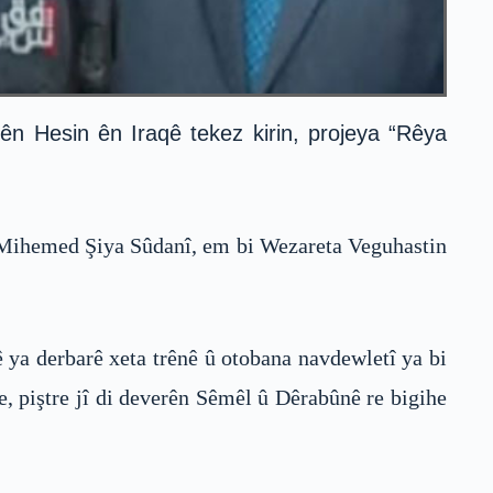
 Hesin ên Iraqê tekez kirin, projeya “Rêya
ê Mihemed Şiya Sûdanî, em bi Wezareta Veguhastin
 ya derbarê xeta trênê û otobana navdewletî ya bi
, piştre jî di deverên Sêmêl û Dêrabûnê re bigihe