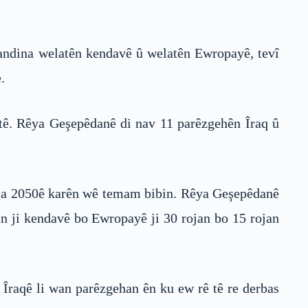
handina welatên kendavê û welatên Ewropayê, tevî
.
k tê. Rêya Geşepêdanê di nav 11 parêzgehên Îraq û
sala 2050ê karên wê temam bibin. Rêya Geşepêdanê
an ji kendavê bo Ewropayê ji 30 rojan bo 15 rojan
raqê li wan parêzgehan ên ku ew rê tê re derbas