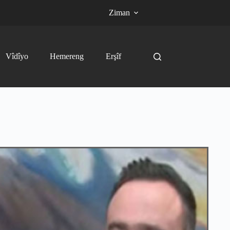
Ziman
Vîdîyo
Hemereng
Erşîf