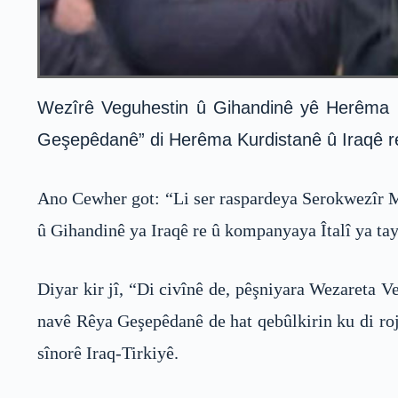
Wezîrê Veguhestin û Gihandinê yê Herêma K
Geşepêdanê” di Herêma Kurdistanê û Iraqê r
Ano Cewher got: “Li ser raspardeya Serokwezîr M
û Gihandinê ya Iraqê re û kompanyaya Îtalî ya tayb
Diyar kir jî, “Di civînê de, pêşniyara Wezareta 
navê Rêya Geşepêdanê de hat qebûlkirin ku di roj
sînorê Iraq-Tirkiyê.