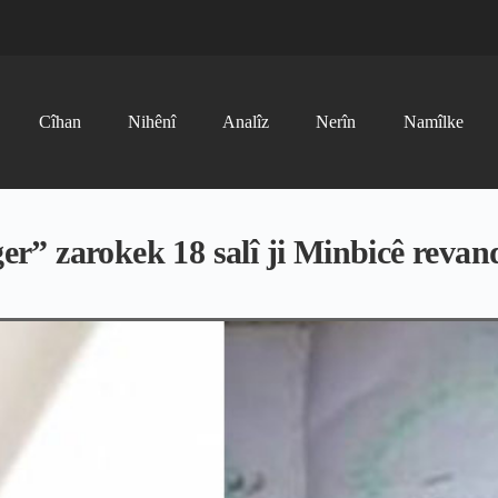
Cîhan
Nihênî
Analîz
Nerîn
Namîlke
” zarokek 18 salî ji Minbicê revan