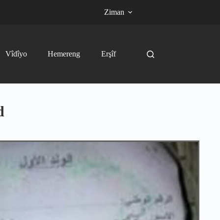
Ziman
Vîdîyo
Hemereng
Erşîf
d