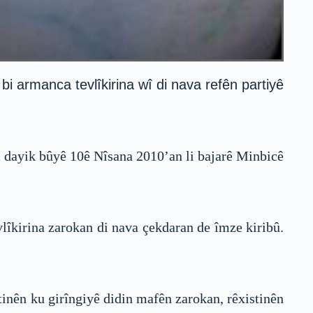
 armanca tevlîkirina wî di nava refên partiyê
i dayik bûyê 10ê Nîsana 2010’an li bajarê Minbicê
lîkirina zarokan di nava çekdaran de îmze kiribû.
inên ku girîngiyê didin mafên zarokan, rêxistinên