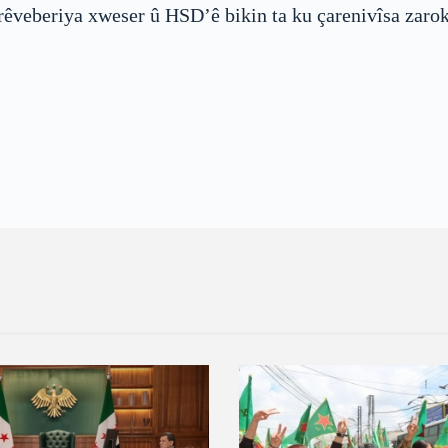
 rêveberiya xweser û HSD’ê bikin ta ku çarenivîsa zaro