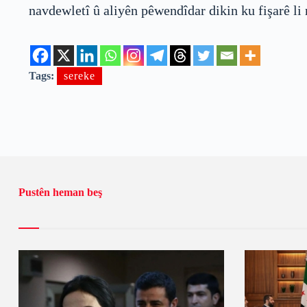
navdewletî û aliyên pêwendîdar dikin ku fişarê li
Tags:
sereke
Pustên heman beş