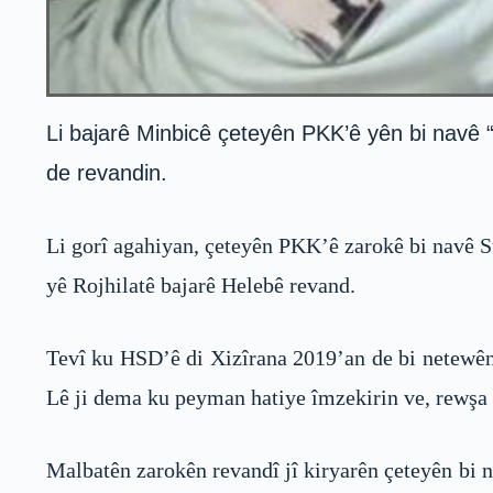
Li bajarê Minbicê çeteyên PKK’ê yên bi navê 
de revandin.
Li gorî agahiyan, çeteyên PKK’ê zarokê bi navê S
yê Rojhilatê bajarê Helebê revand.
Tevî ku HSD’ê di Xizîrana 2019’an de bi netewên 
Lê ji dema ku peyman hatiye îmzekirin ve, rewşa
Malbatên zarokên revandî jî kiryarên çeteyên bi 