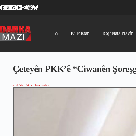
Skip
to
content
⌂
Kurdistan
Rojhelata Navîn
Çeteyên PKK’ê “Ciwanên Şoreşger
26/05/2024
in
Kurdistan