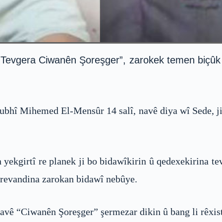
“Tevgera Ciwanên Şoreşger”, zarokek temen biçûk bi
ubhî Mihemed El-Mensûr 14 salî, navê diya wî Sede, j
yekgirtî re planek ji bo bidawîkirin û qedexekirina tev
 revandina zarokan bidawî nebûye.
navê “Ciwanên Şoreşger” şermezar dikin û bang li rêxist