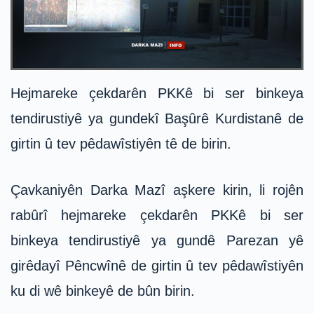
Hejmareke çekdarên PKKê bi ser binkeya
tendirustiyê ya gundekî Başûrê Kurdistanê de
girtin û tev pêdawîstiyên tê de birin.
Çavkaniyên Darka Mazî aşkere kirin, li rojên
rabûrî hejmareke çekdarên PKKê bi ser
binkeya tendirustiyê ya gundê Parezan yê
girêdayî Pêncwînê de girtin û tev pêdawîstiyên
ku di wê binkeyê de bûn birin.