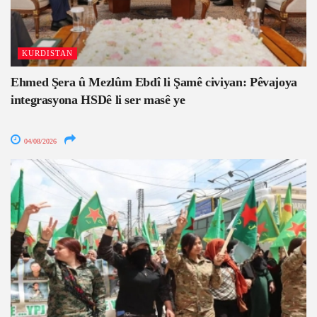
KURDISTAN
Ehmed Şera û Mezlûm Ebdî li Şamê civiyan: Pêvajoya
integrasyona HSDê li ser masê ye
04/08/2026