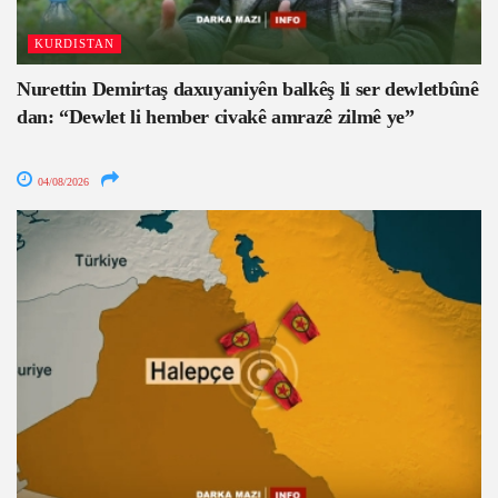
KURDISTAN
Nurettin Demirtaş daxuyaniyên balkêş li ser dewletbûnê
dan: “Dewlet li hember civakê amrazê zilmê ye”
04/08/2026