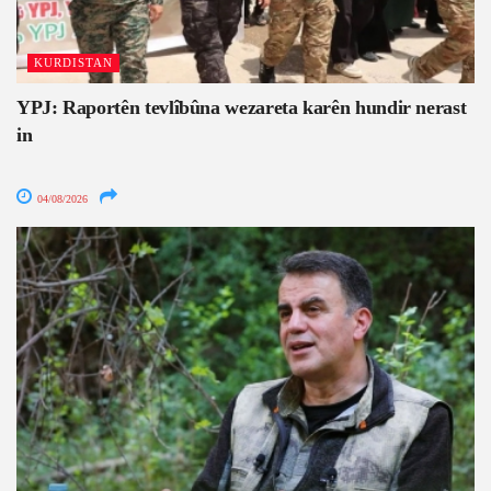
KURDISTAN
YPJ: Raportên tevlîbûna wezareta karên hundir nerast
in
04/08/2026