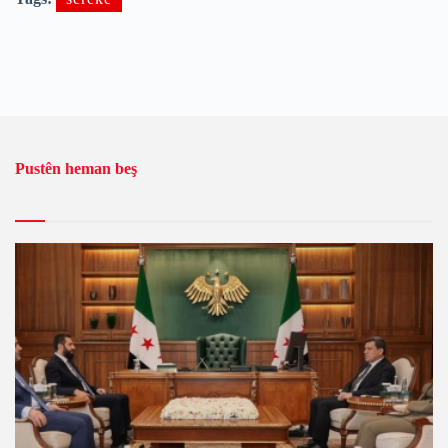
Pustên heman beş