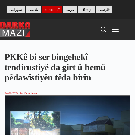
Skip
to
سۆرانی
بادینی
kurmancî
عربي
Türkçe
فارسی
content
PKKê bi ser bingehekî
tendirustiyê da girt û hemû
pêdawîstiyên têda birin
04/06/2024
in
Kurdistan