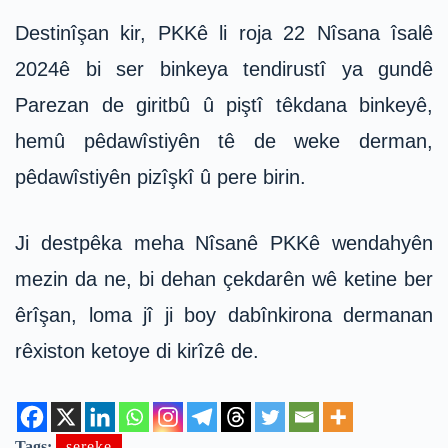
Destinîşan kir, PKKê li roja 22 Nîsana îsalê
2024ê bi ser binkeya tendirustî ya gundê
Parezan de giritbû û piştî têkdana binkeyê,
hemû pêdawîstiyên tê de weke derman,
pêdawîstiyên pizîşkî û pere birin.
Ji destpêka meha Nîsanê PKKê wendahyên
mezin da ne, bi dehan çekdarên wê ketine ber
êrîşan, loma jî ji boy dabînkirona dermanan
rêxiston ketoye di kirîzê de.
Tags:
sereke