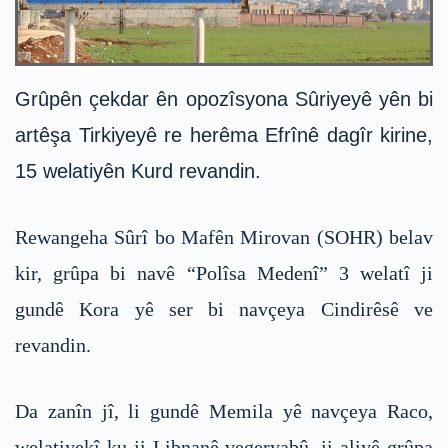
Grûpên çekdar ên opozîsyona Sûriyeyê yên bi
artêşa Tirkiyeyê re herêma Efrînê dagîr kirine,
15 welatiyên Kurd revandin.
Rewangeha Sûrî bo Mafên Mirovan (SOHR) belav
kir, grûpa bi navê “Polîsa Medenî” 3 welatî ji
gundê Kora yê ser bi navçeya Cindirêsê ve
revandin.
Da zanîn jî, li gundê Memila yê navçeya Raco,
welatiyekî ku ji Libnanê vegeryabû, ji aliyê grûpa