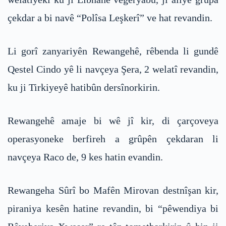
çekdar a bi navê “Polîsa Leşkerî” ve hat revandin.
Li gorî zanyariyên Rewangehê, rêbenda li gundê
Qestel Cindo yê li navçeya Şera, 2 welatî revandin,
ku ji Tirkiyeyê hatibûn dersînorkirin.
Rewangehê amaje bi wê jî kir, di çarçoveya
operasyoneke berfireh a grûpên çekdaran li
navçeya Raco de, 9 kes hatin evandin.
Rewangeha Sûrî bo Mafên Mirovan destnîşan kir,
piraniya kesên hatine revandin, bi “pêwendiya bi