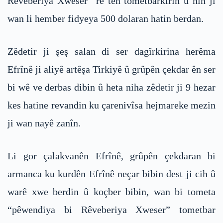
Rêveberiya Xweser” re tên tometbarkirin û hin ji
wan li hember fidyeya 500 dolaran hatin berdan.
Zêdetir ji şeş salan di ser dagîrkirina herêma
Efrînê ji aliyê artêşa Tirkiyê û grûpên çekdar ên ser
bi wê ve derbas dibin û heta niha zêdetir ji 9 hezar
kes hatine revandin ku çarenivîsa hejmareke mezin
ji wan nayê zanîn.
Li gor çalakvanên Efrînê, grûpên çekdaran bi
armanca ku kurdên Efrînê neçar bibin dest ji cih û
warê xwe berdin û koçber bibin, wan bi tometa
“pêwendiya bi Rêveberiya Xweser” tometbar