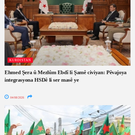
KURDISTAN
Ehmed Şera û Mezlûm Ebdî li Şamê civiyan: Pêvajoya
integrasyona HSDê li ser masê ye
04/08/2026