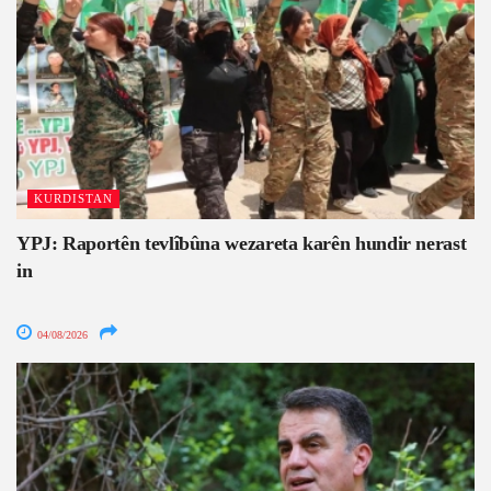
KURDISTAN
YPJ: Raportên tevlîbûna wezareta karên hundir nerast
in
04/08/2026