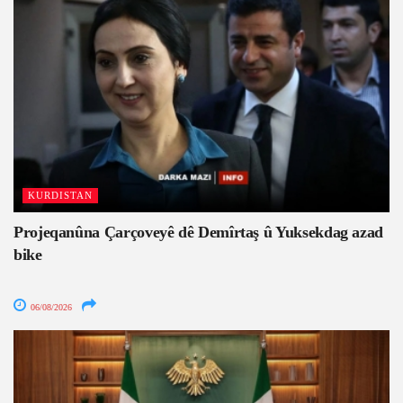
KURDISTAN
Projeqanûna Çarçoveyê dê Demîrtaş û Yuksekdag azad
bike
06/08/2026