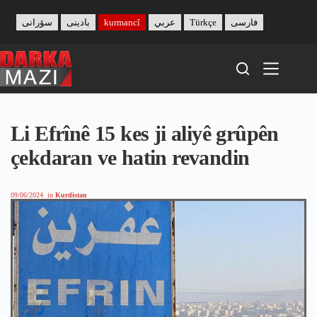
Skip
to
سۆرانی
بادینی
kurmancî
عربي
Türkçe
فارسی
content
Li Efrînê 15 kes ji aliyê grûpên
çekdaran ve hatin revandin
09/06/2024
in
Kurdistan