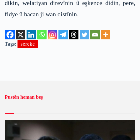
dikin, welatiyan direvînin û eşkence didin, pere,
fidye û bacan ji wan distînin.
Tags:
sereke
Pustên heman beş