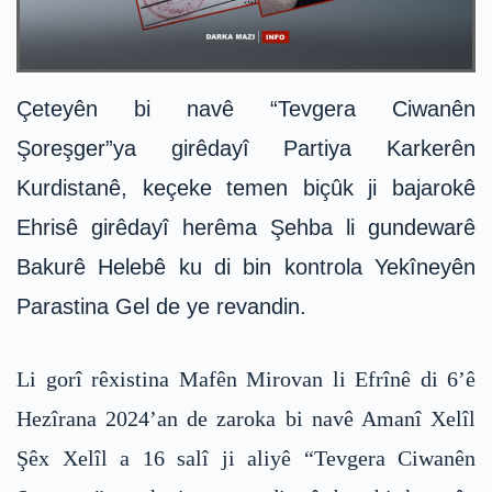
Çeteyên bi navê “Tevgera Ciwanên
Şoreşger”ya girêdayî Partiya Karkerên
Kurdistanê, keçeke temen biçûk ji bajarokê
Ehrisê girêdayî herêma Şehba li gundewarê
Bakurê Helebê ku di bin kontrola Yekîneyên
Parastina Gel de ye revandin.
Li gorî rêxistina Mafên Mirovan li Efrînê di 6’ê
Hezîrana 2024’an de zaroka bi navê Amanî Xelîl
Şêx Xelîl a 16 salî ji aliyê “Tevgera Ciwanên