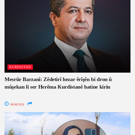
KURDISTAN
Mesrûr Barzanî: Zêdetirî hezar êrîşên bi dron û
mûşekan li ser Herêma Kurdistanê hatine kirin
08/08/2026