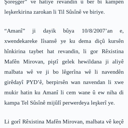
Şoreşger” ve hatiye revandin û ber bi kampên
leşkerkirina zarokan li Til Sûsînê ve biriye.
“Amanî” ji dayik bûya 10/8/2007’an e,
xwendekareke lîsansê ye ku dema diçû kursên
hînkirina taybet hat revandin, li gor Rêxistina
Mafên Mirovan, piştî gelek hewildana ji aliyê
malbata wê ve ji bo lêgerîna wê li navendên
girêdayî PYD’ê, berpirsên wan navendan li xwe
mukir hatin ku Amanî li cem wane û ew niha di
kampa Tel Sûsînê mijûlî perwerdeya leşkerî ye.
Li gorî Rêxistina Mafên Mirovan, malbata vê keçê