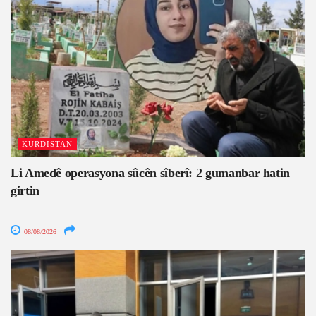
KURDISTAN
Li Amedê operasyona sûcên sîberî: 2 gumanbar hatin
girtin
08/08/2026