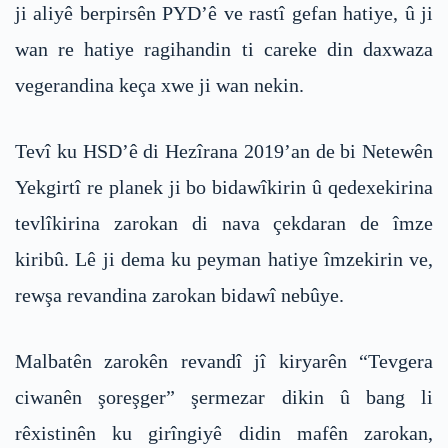
ji aliyê berpirsên PYD’ê ve rastî gefan hatiye, û ji
wan re hatiye ragihandin ti careke din daxwaza
vegerandina keça xwe ji wan nekin.
Tevî ku HSD’ê di Hezîrana 2019’an de bi Netewên
Yekgirtî re planek ji bo bidawîkirin û qedexekirina
tevlîkirina zarokan di nava çekdaran de îmze
kiribû. Lê ji dema ku peyman hatiye îmzekirin ve,
rewşa revandina zarokan bidawî nebûye.
Malbatên zarokên revandî jî kiryarên “Tevgera
ciwanên şoreşger” şermezar dikin û bang li
rêxistinên ku girîngiyê didin mafên zarokan,