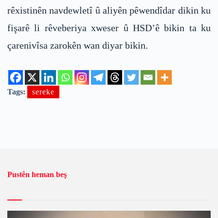
rêxistinên navdewletî û aliyên pêwendîdar dikin ku
fişarê li rêveberiya xweser û HSD’ê bikin ta ku
çarenivîsa zarokên wan diyar bikin.
Tags:
sereke
Pustên heman beş