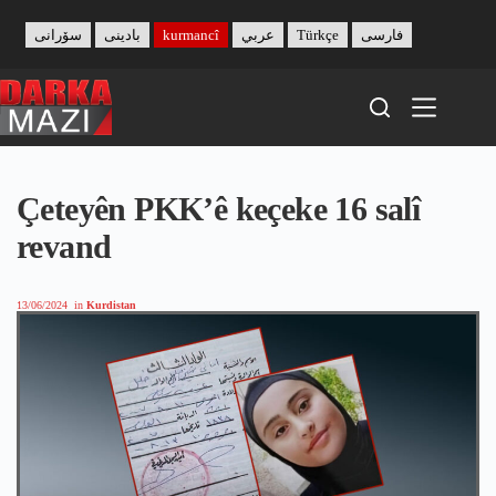
Skip
to
سۆرانی
بادینی
kurmancî
عربي
Türkçe
فارسی
content
Çeteyên PKK’ê keçeke 16 salî
revand
13/06/2024
in
Kurdistan