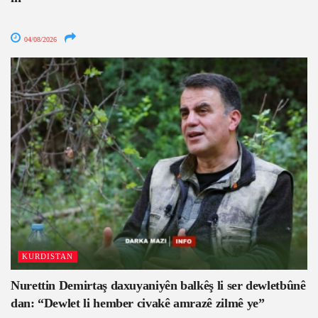
04/08/2026
KURDISTAN
Nurettin Demirtaş daxuyaniyên balkêş li ser dewletbûnê
dan: “Dewlet li hember civakê amrazê zilmê ye”