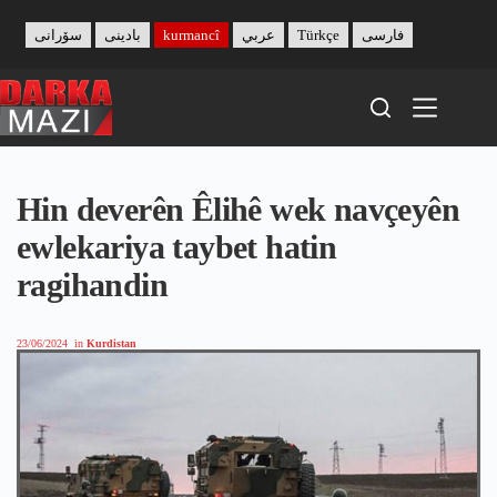
Skip
to
سۆرانی
بادینی
kurmancî
عربي
Türkçe
فارسی
content
Hin deverên Êlihê wek navçeyên
ewlekariya taybet hatin
ragihandin
23/06/2024
in
Kurdistan