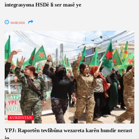
integrasyona HSDê li ser masê ye
04/08/2026
KURDISTAN
YPJ: Raportên tevlîbûna wezareta karên hundir nerast
in