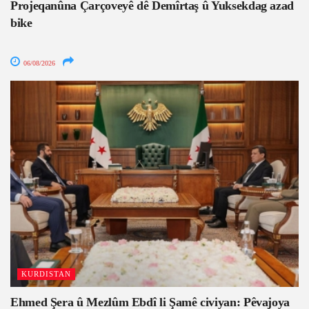
Projeqanûna Çarçoveyê dê Demîrtaş û Yuksekdag azad
bike
06/08/2026
KURDISTAN
Ehmed Şera û Mezlûm Ebdî li Şamê civiyan: Pêvajoya