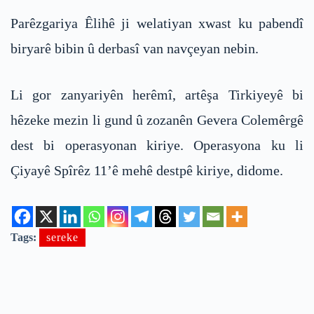
Parêzgariya Êlihê ji welatiyan xwast ku pabendî
biryarê bibin û derbasî van navçeyan nebin.
Li gor zanyariyên herêmî, artêşa Tirkiyeyê bi
hêzeke mezin li gund û zozanên Gevera Colemêrgê
dest bi operasyonan kiriye. Operasyona ku li
Çiyayê Spîrêz 11’ê mehê destpê kiriye, didome.
Tags:
sereke