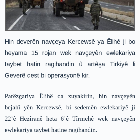
Hin deverên navçeya Kercewsê ya Êlihê ji bo
heyama 15 rojan wek navçeyên ewlekariya
taybet hatin ragihandin û artêşa Tirkiyê li
Geverê dest bi operasyonê kir.
Parêzgariya Êlihê da xuyakirin, hin navçeyên
bejahî yên Kercewsê, bi sedemên ewlekariyê ji
22’ê Hezîranê heta 6’ê Tîrmehê wek navçeyên
ewlekariya taybet hatine ragihandin.