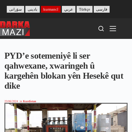
Skip
to
سۆرانی
بادینی
kurmancî
عربي
Türkçe
فارسی
content
PYD’e sotemeniyê li ser
qahwexane, xwaringeh û
kargehên blokan yên Hesekê qut
dike
23/06/2024
in
Kurdistan