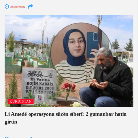
08/08/2026
KURDISTAN
Li Amedê operasyona sûcên sîberî: 2 gumanbar hatin
girtin