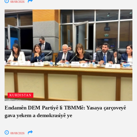
08/08/2026
KURDISTAN
Endamên DEM Partiyê li TBMMê: Yasaya çarçoveyê
gava yekem a demokrasiyê ye
08/08/2026