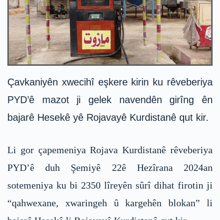
Çavkaniyên xwecihî eşkere kirin ku rêveberiya
PYD’ê mazot ji gelek navendên girîng ên
bajarê Hesekê yê Rojavayê Kurdistanê qut kir.
Li gor çapemeniya Rojava Kurdistanê rêveberiya
PYD’ê duh Şemiyê 22ê Hezîrana 2024an
sotemeniya ku bi 2350 lîreyên sûrî dihat firotin ji
“qahwexane, xwaringeh û kargehên blokan” li