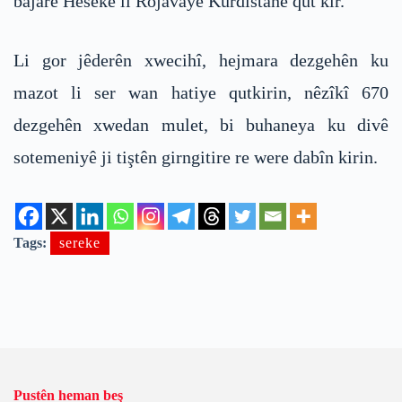
bajarê Hesekê li Rojavayê Kurdistanê qut kir.
Li gor jêderên xwecihî, hejmara dezgehên ku
mazot li ser wan hatiye qutkirin, nêzîkî 670
dezgehên xwedan mulet, bi buhaneya ku divê
sotemeniyê ji tiştên girngitire re were dabîn kirin.
Tags:
sereke
Pustên heman beş