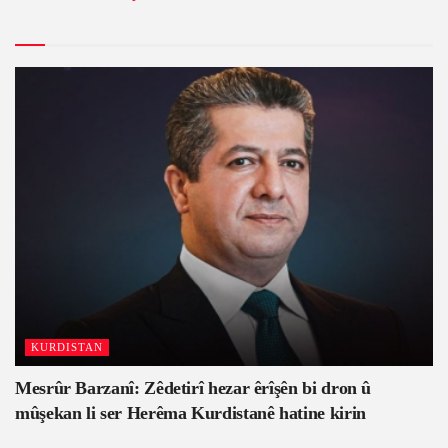
KURDISTAN
Mesrûr Barzanî: Zêdetirî hezar êrîşên bi dron û
mûşekan li ser Herêma Kurdistanê hatine kirin