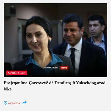
KURDISTAN
Projeqanûna Çarçoveyê dê Demîrtaş û Yuksekdag azad
bike
06/08/2026