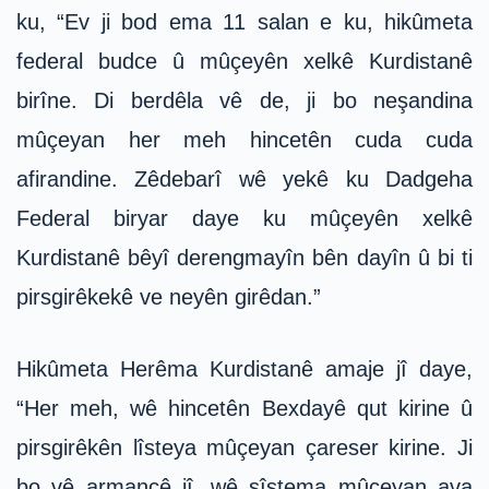
ku, “Ev ji bod ema 11 salan e ku, hikûmeta
federal budce û mûçeyên xelkê Kurdistanê
birîne. Di berdêla vê de, ji bo neşandina
mûçeyan her meh hincetên cuda cuda
afirandine. Zêdebarî wê yekê ku Dadgeha
Federal biryar daye ku mûçeyên xelkê
Kurdistanê bêyî derengmayîn bên dayîn û bi ti
pirsgirêkekê ve neyên girêdan.”
Hikûmeta Herêma Kurdistanê amaje jî daye,
“Her meh, wê hincetên Bexdayê qut kirine û
pirsgirêkên lîsteya mûçeyan çareser kirine. Ji
bo vê armancê jî, wê sîstema mûçeyan ava