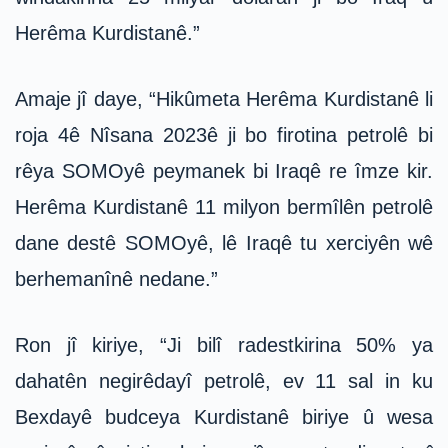
Herêma Kurdistanê.”
Amaje jî daye, “Hikûmeta Herêma Kurdistanê li
roja 4ê Nîsana 2023ê ji bo firotina petrolê bi
rêya SOMOyê peymanek bi Iraqê re îmze kir.
Herêma Kurdistanê 11 milyon bermîlên petrolê
dane destê SOMOyê, lê Iraqê tu xerciyên wê
berhemanînê nedane.”
Ron jî kiriye, “Ji bilî radestkirina 50% ya
dahatên negirêdayî petrolê, ev 11 sal in ku
Bexdayê budceya Kurdistanê biriye û wesa