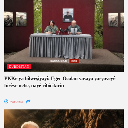
KURDISTAN
PKKe ya hilweşiyayî: Eger Ocalan yasaya çarçoveyê
birêve nebe, nayê cîbicîkirin
09/08/2026