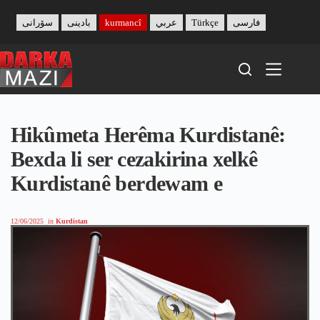
Skip
to
سۆرانی
بادینی
kurmancî
عربي
Türkçe
فارسی
content
Hikûmeta Herêma Kurdistanê:
Bexda li ser cezakirina xelkê
Kurdistanê berdewam e
12/06/2025
in
Kurdistan