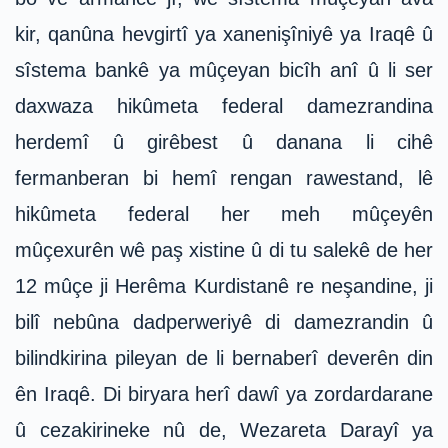
kir, qanûna hevgirtî ya xanenişîniyê ya Iraqê û
sîstema bankê ya mûçeyan bicîh anî û li ser
daxwaza hikûmeta federal damezrandina
herdemî û girêbest û danana li cihê
fermanberan bi hemî rengan rawestand, lê
hikûmeta federal her meh mûçeyên
mûçexurên wê paş xistine û di tu salekê de her
12 mûçe ji Herêma Kurdistanê re neşandine, ji
bilî nebûna dadperweriyê di damezrandin û
bilindkirina pileyan de li bernaberî deverên din
ên Iraqê. Di biryara herî dawî ya zordardarane
û cezakirineke nû de, Wezareta Darayî ya