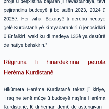
proje û pêşxistina bajaran jî rawestandiye, tevî
pejirandina budceyê ji bo salên 2023, 2024 û
2025ê. Her wiha, Bexdayê ti qerebû nedaye
gelê Kurdistanê yê kîmyabarankirî û jenosîdkirî
û Enfalkirî, wekî ku di madeya 132ê ya destûrê
de hatiye behskirin.”
Rêgirtina li hinardekirina petrola
Herêma Kurdistanê
Hikûmeta Herêma Kurdistanê tekez jî kiriye,
“Iraq ne tenê mûçe û budceyê naşîne Herêma
Kurdistanê, lê di heman demê de astengiyan li