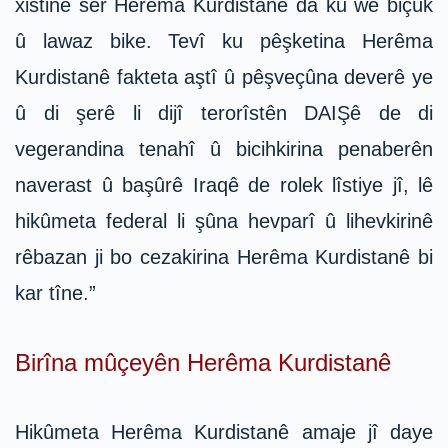
xistine ser Herêma Kurdistanê da ku wê biçûk
û lawaz bike. Tevî ku pêşketina Herêma
Kurdistanê fakteta aştî û pêşveçûna deverê ye
û di şerê li dijî terorîstên DAIŞê de di
vegerandina tenahî û bicihkirina penaberên
naverast û başûrê Iraqê de rolek lîstiye jî, lê
hikûmeta federal li şûna hevparî û lihevkirinê
rêbazan ji bo cezakirina Herêma Kurdistanê bi
kar tîne.”
Birîna mûçeyên Herêma Kurdistanê
Hikûmeta Herêma Kurdistanê amaje jî daye