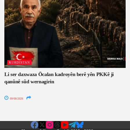
KURDISTAN
Li ser daxwaza Öcalan kadroyên berê yên PKKê ji
qanûnê sûd wernagirin
09/08/2026