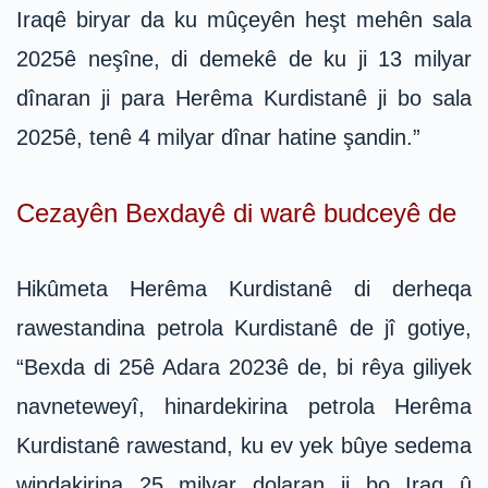
Iraqê biryar da ku mûçeyên heşt mehên sala
2025ê neşîne, di demekê de ku ji 13 milyar
dînaran ji para Herêma Kurdistanê ji bo sala
2025ê, tenê 4 milyar dînar hatine şandin.”
Cezayên Bexdayê di warê budceyê de
Hikûmeta Herêma Kurdistanê di derheqa
rawestandina petrola Kurdistanê de jî gotiye,
“Bexda di 25ê Adara 2023ê de, bi rêya giliyek
navneteweyî, hinardekirina petrola Herêma
Kurdistanê rawestand, ku ev yek bûye sedema
windakirina 25 milyar dolaran ji bo Iraq û