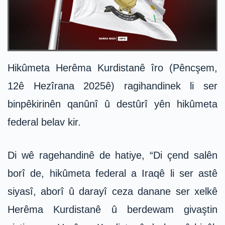
Hikûmeta Herêma Kurdistanê îro (Pêncşem,
12ê Hezîrana 2025ê) ragihandinek li ser
binpêkirinên qanûnî û destûrî yên hikûmeta
federal belav kir.
Di wê ragehandinê de hatiye, “Di çend salên
borî de, hikûmeta federal a Iraqê li ser astê
siyasî, aborî û darayî ceza danane ser xelkê
Herêma Kurdistanê û berdewam givaştin