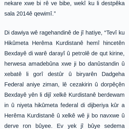
nekare xwe bi rê ve bibe, wekî ku li destpêka
sala 2014ê qewimî.”
Di dawiya wê ragehandinê de jî hatiye, “Tevî ku
Hikûmeta Herêma Kurdistanê hemî hincetên
Bexdayê di warê darayî û petrolê de qut kirine,
herwesa amadebûna xwe ji bo danûstandin û
xebatê li gorî destûr û biryarên Dadgeha
Federal aniye ziman, lê cezakirin û dorpêçên
Bexdayê yên li dijî xelkê Kurdistanê berdewam
in û niyeta hikûmeta federal di dijberiya kûr a
Herêma Kurdistanê û xelkê wê ji bo navxwe û
derve ron bûyee. Ev yek jî bûye sedema