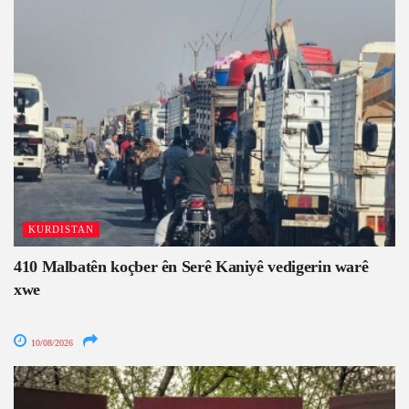
KURDISTAN
410 Malbatên koçber ên Serê Kaniyê vedigerin warê
xwe
10/08/2026