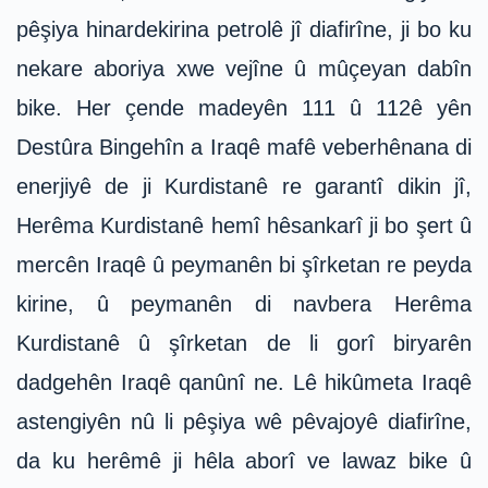
pêşiya hinardekirina petrolê jî diafirîne, ji bo ku
nekare aboriya xwe vejîne û mûçeyan dabîn
bike. Her çende madeyên 111 û 112ê yên
Destûra Bingehîn a Iraqê mafê veberhênana di
enerjiyê de ji Kurdistanê re garantî dikin jî,
Herêma Kurdistanê hemî hêsankarî ji bo şert û
mercên Iraqê û peymanên bi şîrketan re peyda
kirine, û peymanên di navbera Herêma
Kurdistanê û şîrketan de li gorî biryarên
dadgehên Iraqê qanûnî ne. Lê hikûmeta Iraqê
astengiyên nû li pêşiya wê pêvajoyê diafirîne,
da ku herêmê ji hêla aborî ve lawaz bike û