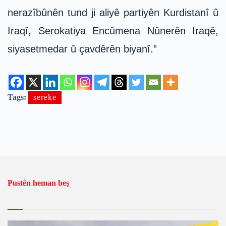
nerazîbûnên tund ji aliyê partiyên Kurdistanî û
Iraqî, Serokatiya Encûmena Nûnerên Iraqê,
siyasetmedar û çavdêrên biyanî.”
Tags:
sereke
Pustên heman beş