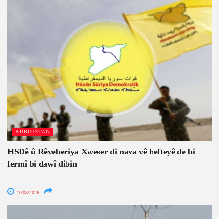
KURDISTAN
HSDê û Rêveberiya Xweser di nava vê hefteyê de bi
fermî bi dawî dibin
10/08/2026