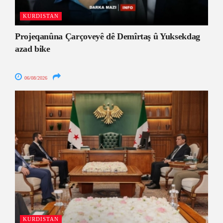
KURDISTAN
Projeqanûna Çarçoveyê dê Demîrtaş û Yuksekdag
azad bike
06/08/2026
KURDISTAN