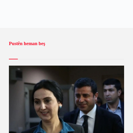
Pustên heman beş