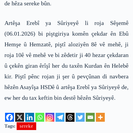
de hêza sereke bûn.
Artêşa Erebî ya Sûriyeyê li roja Sêşemê
(06.01.2026) bi piştgiriya komên çekdar ên Ebû
Hemşe û Hemzatê, piştî aloziyên 8ê vê mehê, ji
roja 10ê vê mehê ve bi zêdetir ji 40 hezar çekdaran
û çekên giran êrîşî her du taxên Kurdan ên Helebê
kir. Piştî pênc rojan ji şer û pevçûnan di navbera
hêzên Asayîşa HSDê û artêşa Erebî ya Sûriyeyê de,
ew her du tax keftin bin destê hêzên Sûriyeyê.
Tags:
sereke