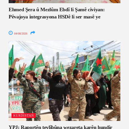
Ehmed Şera û Mezlûm Ebdî li Şamê civiyan:
Pêvajoya integrasyona HSDê li ser masê ye
04/08/2026
KURDISTAN
YPJ: Raportên tevlîbûna wezareta karên hundir