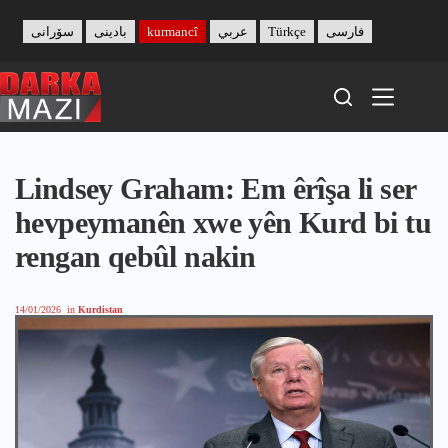
Skip
to
سۆرانی
بادینی
kurmancî
عربي
Türkçe
فارسی
content
Lindsey Graham: Em êrîşa li ser
hevpeymanên xwe yên Kurd bi tu
rengan qebûl nakin
14/01/2026
in
Kurdistan