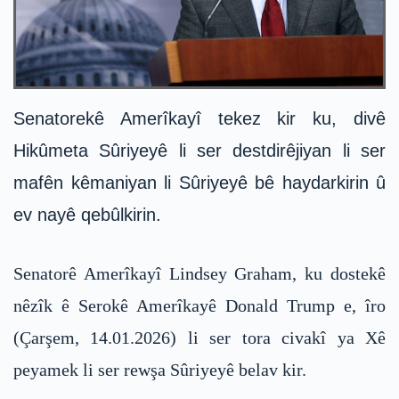
Senatorekê Amerîkayî tekez kir ku, divê
Hikûmeta Sûriyeyê li ser destdirêjiyan li ser
mafên kêmaniyan li Sûriyeyê bê haydarkirin û
ev nayê qebûlkirin.
Senatorê Amerîkayî Lindsey Graham, ku dostekê
nêzîk ê Serokê Amerîkayê Donald Trump e, îro
(Çarşem, 14.01.2026) li ser tora civakî ya Xê
peyamek li ser rewşa Sûriyeyê belav kir.