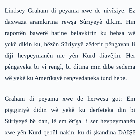
Lindsey Graham di peyama xwe de nivîsiye: Ez
daxwaza aramkirina rewşa Sûriyeyê dikim. Hin
raportên bawerê hatine belavkirin ku behsa wê
yekê dikin ku, hêzên Sûriyeyê zêdetir pêngavan li
dijî hevpeymanên me yên Kurd diavêjin. Her
pêngaveka bi vî rengî, bi dîtina min dibe sedema
wê yekê ku Amerîkayê rengvedaneka tund hebe.
Graham di peyama xwe de herwesa got: Em
piştgiriyê didin wê yekê ku derfeteka din bi
Sûriyeyê bê dan, lê em êrîşa li ser hevpeymanên
xwe yên Kurd qebûl nakin, ku di şkandina DAIŞê