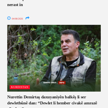
nerast in
04/08/2026
KURDISTAN
Nurettin Demirtaş daxuyaniyên balkêş li ser
dewletbûnê dan: “Dewlet li hember civakê amrazê