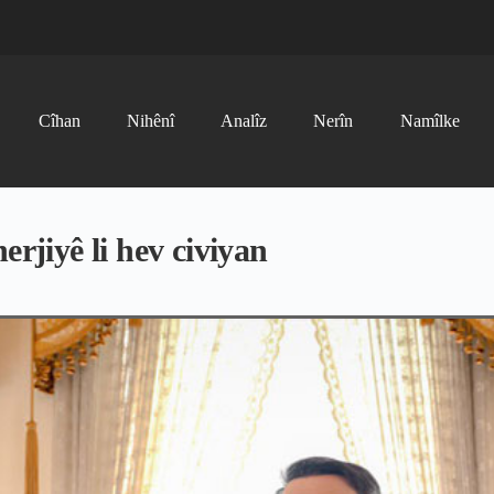
Cîhan
Nihênî
Analîz
Nerîn
Namîlke
erjiyê li hev civiyan