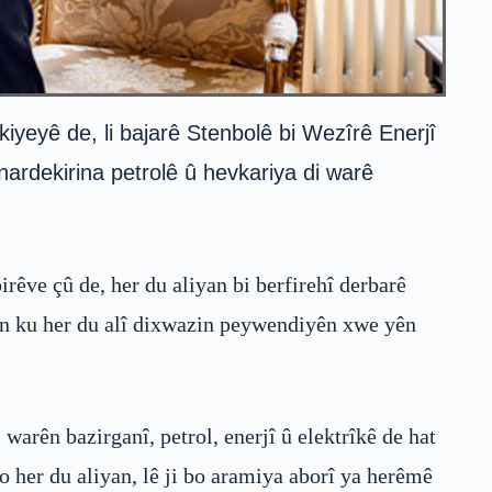
yeyê de, li bajarê Stenbolê bi Wezîrê Enerjî
inardekirina petrolê û hevkariya di warê
êve çû de, her du aliyan bi berfirehî derbarê
rin ku her du alî dixwazin peywendiyên xwe yên
warên bazirganî, petrol, enerjî û elektrîkê de hat
o her du aliyan, lê ji bo aramiya aborî ya herêmê