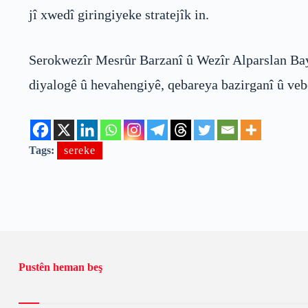
jî xwedî giringiyeke stratejîk in.
Serokwezîr Mesrûr Barzanî û Wezîr Alparslan Bayr
diyalogê û hevahengiyê, qebareya bazirganî û veb
Tags:
sereke
Pustên heman beş