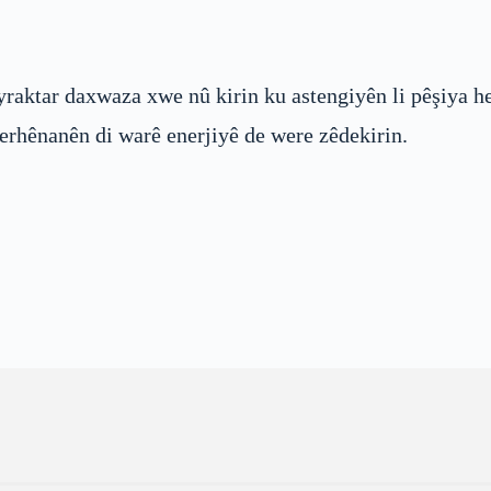
aktar daxwaza xwe nû kirin ku astengiyên li pêşiya hev
erhênanên di warê enerjiyê de were zêdekirin.