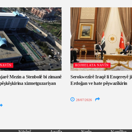
 NAVÎN
ROJHELATA NAVÎN
jarê Mezin a Stenbolê bi zimanê
Serokwezîrê Iraqê li Enqereyê ji
 pêşkêşkirina xizmetguzariyan
Erdoğan ve hate pêşwazîkirin
28/07/2026
Nihênî
Analîz
Nerîn
Namîlke