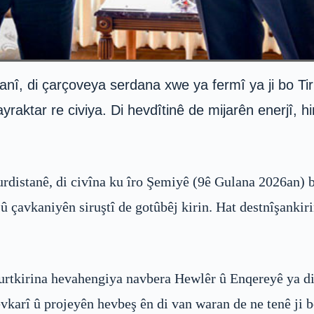
, di çarçoveya serdana xwe ya fermî ya ji bo Tirki
yraktar re civiya. Di hevdîtinê de mijarên enerjî, h
istanê, di civîna ku îro Şemiyê (9ê Gulana 2026an) bir
û çavkaniyên siruştî de gotûbêj kirin. Hat destnîşanki
 xurtkirina hevahengiya navbera Hewlêr û Enqereyê ya di 
evkarî û projeyên hevbeş ên di van waran de ne tenê ji b