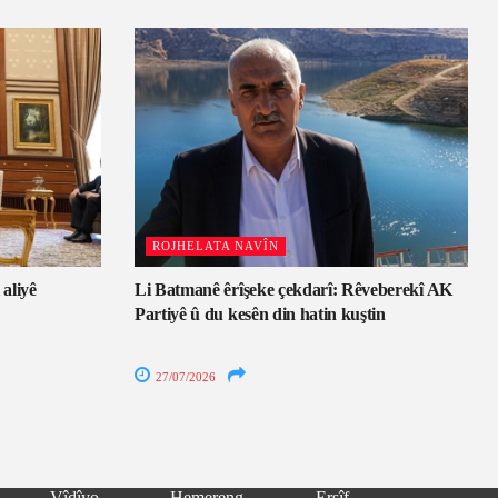
ROJHELATA NAVÎN
 aliyê
Li Batmanê êrîşeke çekdarî: Rêveberekî AK
Partiyê û du kesên din hatin kuştin
27/07/2026
Vîdîyo
Hemereng
Erşîf