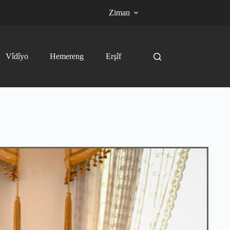
Ziman
Vîdîyo
Hemereng
Erşîf