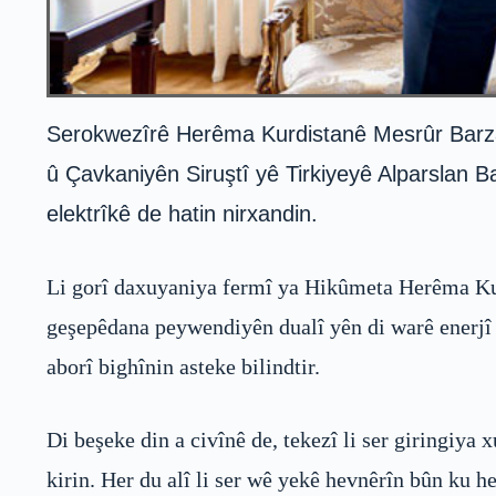
Serokwezîrê Herêma Kurdistanê Mesrûr Barzanî
û Çavkaniyên Siruştî yê Tirkiyeyê Alparslan Ba
elektrîkê de hatin nirxandin.
Li gorî daxuyaniya fermî ya Hikûmeta Herêma Kurd
geşepêdana peywendiyên dualî yên di warê enerjî 
aborî bighînin asteke bilindtir.
Di beşeke din a civînê de, tekezî li ser giringiya
kirin. Her du alî li ser wê yekê hevnêrîn bûn ku h