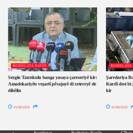
ROJHELATA NAVÎN
ROJHELATA
Sezgin Tanrıkulu banga yasaya çareseriyê kir:
Şaredariya Ba
Amadekariyên veşartî pêvajoyê di xetereyê de
Kurdî dest bi
dihêlin
kir
01/08/2026
01/08/2026
⌂
Kurdistan
Rojhelata Navîn
Cîhan