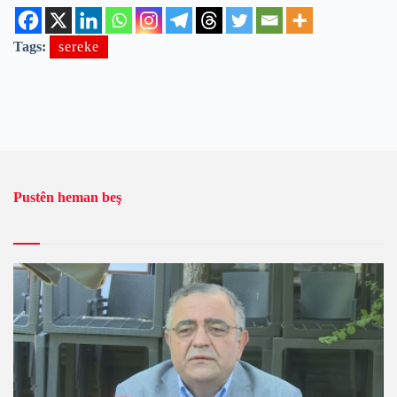
Tags:
sereke
Pustên heman beş