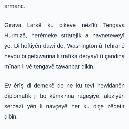
armanc.
Girava Larkê ku dikeve nêzîkî Tengava
Hurmizê, herêmeke stratejîk a navneteweyî
ye. Di heftiyên dawî de, Washington û Tehranê
hevdu bi gefxwarina li trafîka deryayî û çandina
mînan li vê tengavê tawanbar dikin.
Ev êrîş di demekê de ne ku tevî hewldanên
dîplomatîk ji bo kêmkirina rageşiyê, aloziyên
serbazî yên li navçeyê her ku diçe zêdetir
dibin.