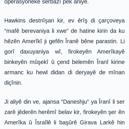
operasyoneke serbazî pêk aniye.
Hawkins destnîşan kir, ev êrîş di çarçoveya
“mafê berevaniya li xwe” de hatine kirin da ku
hêzên Amerîkî ji gefên Îranê bêne parastin. Li
gorî daxuyaniya wî, firokeyên Amerîkayê
binkeyên mûşekî û çend belemên Îranî kirine
armanc ku hewl didan di deryayê de mînan
diçînin.
Ji aliyê din ve, ajansa “Daneshju” ya Îranî li ser
zarê jêderên herêmî belav kir, firokeyên şer ên
Amerîka û Îsraîlê li başûrê Girava Larkê hin