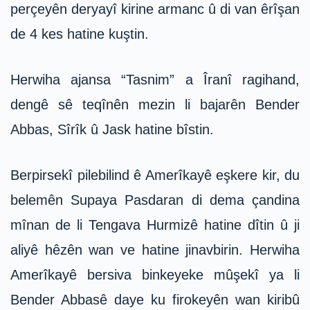
perçeyên deryayî kirine armanc û di van êrîşan
de 4 kes hatine kuştin.
Herwiha ajansa “Tasnim” a Îranî ragihand,
dengê sê teqînên mezin li bajarên Bender
Abbas, Sîrîk û Jask hatine bîstin.
Berpirsekî pilebilind ê Amerîkayê eşkere kir, du
belemên Supaya Pasdaran di dema çandina
mînan de li Tengava Hurmizê hatine dîtin û ji
aliyê hêzên wan ve hatine jinavbirin. Herwiha
Amerîkayê bersiva binkeyeke mûşekî ya li
Bender Abbasê daye ku firokeyên wan kiribû