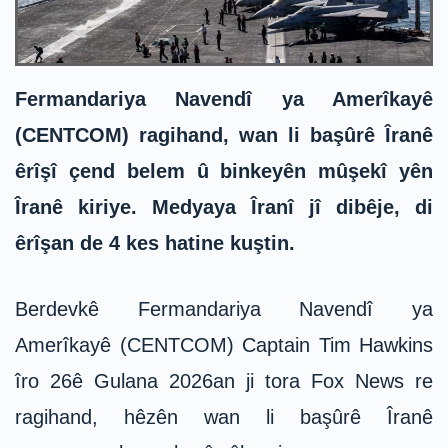
Fermandariya Navendî ya Amerîkayê
(CENTCOM) ragihand, wan li başûrê Îranê
êrîşî çend belem û binkeyên mûşekî yên
Îranê kiriye. Medyaya Îranî jî dibêje, di
êrîşan de 4 kes hatine kuştin.
Berdevkê Fermandariya Navendî ya
Amerîkayê (CENTCOM) Captain Tim Hawkins
îro 26ê Gulana 2026an ji tora Fox News re
ragihand, hêzên wan li başûrê Îranê