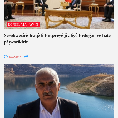
ROJHELATA NAVÎN
Serokwezîrê Iraqê li Enqereyê ji aliyê Erdoğan ve hate
pêşwazîkirin
28/07/2026