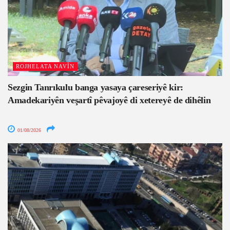
ROJHELATA NAVÎN
Sezgin Tanrıkulu banga yasaya çareseriyê kir:
Amadekariyên veşartî pêvajoyê di xetereyê de dihêlin
01/08/2026