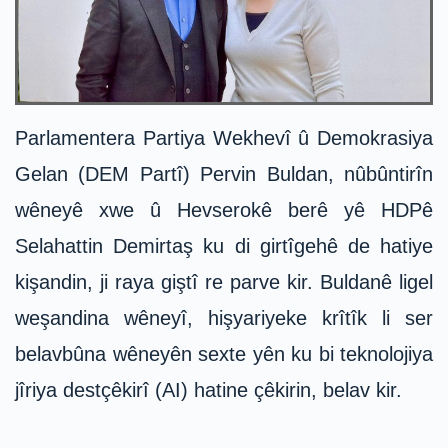
Parlamentera Partiya Wekhevî û Demokrasiya
Gelan (DEM Partî) Pervin Buldan, nûbûntirîn
wêneyê xwe û Hevserokê berê yê HDPê
Selahattin Demirtaş ku di girtîgehê de hatiye
kişandin, ji raya giştî re parve kir. Buldanê ligel
weşandina wêneyî, hişyariyeke krîtîk li ser
belavbûna wêneyên sexte yên ku bi teknolojiya
jîriya destçêkirî (AI) hatine çêkirin, belav kir.