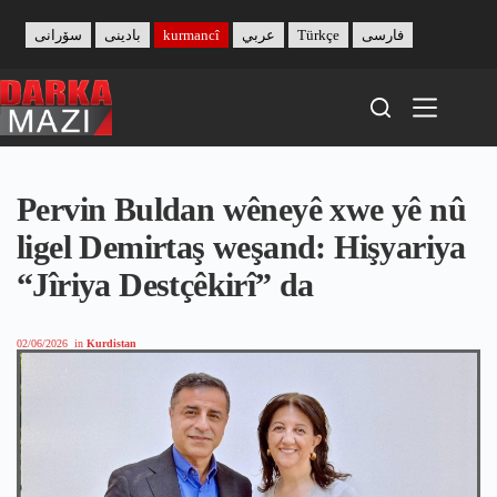
Skip
to
سۆرانی
بادینی
kurmancî
عربي
Türkçe
فارسی
content
Pervin Buldan wêneyê xwe yê nû
ligel Demirtaş weşand: Hişyariya
“Jîriya Destçêkirî” da
02/06/2026
in
Kurdistan