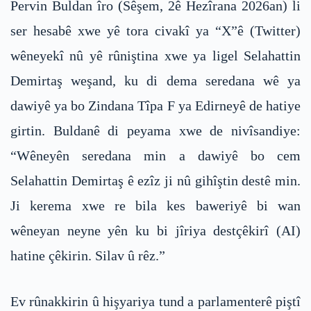
Pervin Buldan îro (Sêşem, 2ê Hezîrana 2026an) li
ser hesabê xwe yê tora civakî ya “X”ê (Twitter)
wêneyekî nû yê rûniştina xwe ya ligel Selahattin
Demirtaş weşand, ku di dema seredana wê ya
dawiyê ya bo Zindana Tîpa F ya Edirneyê de hatiye
girtin. Buldanê di peyama xwe de nivîsandiye:
“Wêneyên seredana min a dawiyê bo cem
Selahattin Demirtaş ê ezîz ji nû gihîştin destê min.
Ji kerema xwe re bila kes baweriyê bi wan
wêneyan neyne yên ku bi jîriya destçêkirî (AI)
hatine çêkirin. Silav û rêz.”
Ev rûnakkirin û hişyariya tund a parlamenterê piştî