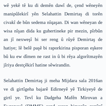
wê yekê tê ku di demên dawî de, çend wêneyên
manipûlekirî yên Selahattin Demirtaş di torên
civakî de bûn sedema nîqaşan. Di wan wêneyan de
wisa nîşan dida ku guhertineke pir mezin, pîrbûn
an jî nexweşî bi ser reng û rûyê Demirtaş de
hatiye; lê belê paşê bi raporkirina pisporan eşkere
bû ku ew dîmen ne rast in û bi rêya algorîtmayên
jîriya destçêkirî hatine sêwirandin.
Selahattin Demirtaş ji meha Mijdara sala 2016an
ve di girtîgeha bajarê Edirneyê yê Tirkiyeyê de
girtî ye. Tevî ku Dadgeha Mafên Mirovan a
Ewropayê (DMME) çend caran biryarên qanûnî