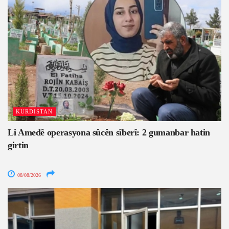
KURDISTAN
Li Amedê operasyona sûcên sîberî: 2 gumanbar hatin
girtin
08/08/2026