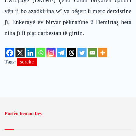
yên ji bo azadkirina wî ya bêşert û merc derxistine
jî, Enkerayê ev biryar pêknanîne û Demirtaş heta
niha jî li pişt darbestan tê girtin.
Tags:
sereke
Pustên heman beş