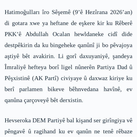
Hatimoğulları îro Sêşemê (9’ê Hezîrana 2026’an)
di gotara xwe ya heftane de eşkere kir ku Rêberê
PKK’ê Abdullah Ocalan hewldaneke cidî dide
destpêkirin da ku bingeheke qanûnî ji bo pêvajoya
aştiyê bêt avakirin. Li gorî daxuyaniyê, şandeya
Îmraliyê hefteya borî ligel nûnerên Partiya Dad û
Pêşxistinê (AK Partî) civiyaye û daxwaz kiriye ku
berî parlamen bikeve bêhnvedana havînê, ev
qanûna çarçoveyê bêt derxistin.
Hevseroka DEM Partiyê bal kişand ser girîngiya vê
pêngavê û ragihand ku ev qanûn ne tenê rêbaze