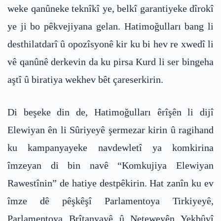
weke qanûneke teknîkî ye, belkî garantiyeke dîrokî
ye ji bo pêkvejiyana gelan. Hatimoğulları bang li
desthilatdarî û opozîsyonê kir ku bi hev re xwedî li
vê qanûnê derkevin da ku pirsa Kurd li ser bingeha
aştî û biratiya wekhev bêt çareserkirin.
Di beşeke din de, Hatimoğulları êrîşên li dijî
Elewiyan ên li Sûriyeyê şermezar kirin û ragihand
ku kampanyayeke navdewletî ya komkirina
îmzeyan di bin navê “Komkujiya Elewiyan
Rawestînin” de hatiye destpêkirin. Hat zanîn ku ev
îmze dê pêşkêşî Parlamentoya Tirkiyeyê,
Parlamentoya Brîtanyayê û Neteweyên Yekbûyî