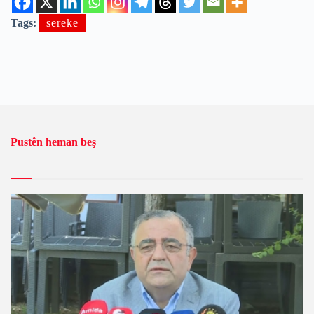
Tags:
sereke
Pustên heman beş