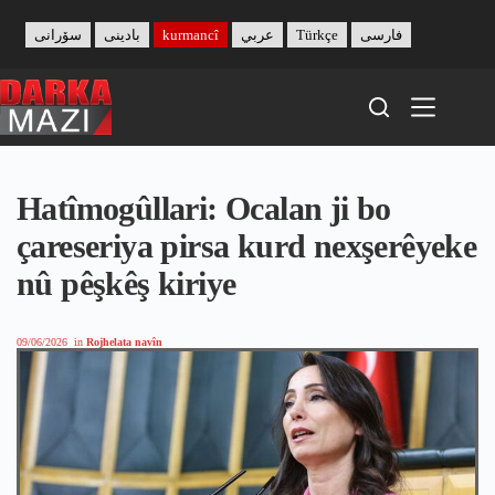
Skip
to
سۆرانی
بادینی
kurmancî
عربي
Türkçe
فارسی
content
Hatîmogûllari: Ocalan ji bo
çareseriya pirsa kurd nexşerêyeke
nû pêşkêş kiriye
09/06/2026
in
Rojhelata navîn