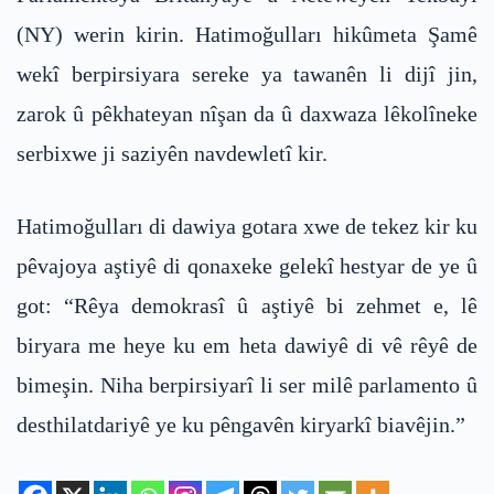
(NY) werin kirin. Hatimoğulları hikûmeta Şamê
wekî berpirsiyara sereke ya tawanên li dijî jin,
zarok û pêkhateyan nîşan da û daxwaza lêkolîneke
serbixwe ji saziyên navdewletî kir.
Hatimoğulları di dawiya gotara xwe de tekez kir ku
pêvajoya aştiyê di qonaxeke gelekî hestyar de ye û
got: “Rêya demokrasî û aştiyê bi zehmet e, lê
biryara me heye ku em heta dawiyê di vê rêyê de
bimeşin. Niha berpirsiyarî li ser milê parlamento û
desthilatdariyê ye ku pêngavên kiryarkî biavêjin.”