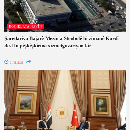
ROJHELATA NAVÎN
Şaredariya Bajarê Mezin a Stenbolê bi zimanê Kurdî
dest bi pêşkêşkirina xizmetguzariyan kir
01/08/2026