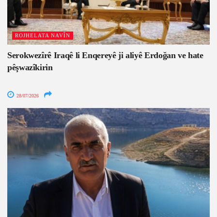
ROJHELATA NAVÎN
Serokwezîrê Iraqê li Enqereyê ji aliyê Erdoğan ve hate
pêşwazîkirin
28/07/2026