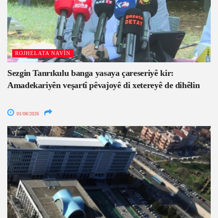
ROJHELATA NAVÎN
Sezgin Tanrıkulu banga yasaya çareseriyê kir:
Amadekariyên veşartî pêvajoyê di xetereyê de dihêlin
01/08/2026