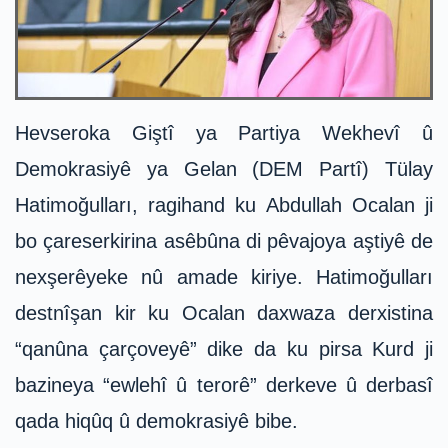
Hevseroka Giştî ya Partiya Wekhevî û
Demokrasiyê ya Gelan (DEM Partî) Tülay
Hatimoğulları, ragihand ku Abdullah Ocalan ji
bo çareserkirina asêbûna di pêvajoya aştiyê de
nexşerêyeke nû amade kiriye. Hatimoğulları
destnîşan kir ku Ocalan daxwaza derxistina
“qanûna çarçoveyê” dike da ku pirsa Kurd ji
bazineya “ewlehî û terorê” derkeve û derbasî
qada hiqûq û demokrasiyê bibe.