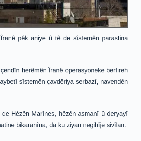
Îranê pêk aniye û tê de sîstemên parastina
 çendîn herêmên Îranê operasyoneke berfireh
i taybetî sîstemên çavdêriya serbazî, navendên
ê de Hêzên Marînes, hêzên asmanî û deryayî
tine bikaranîna, da ku ziyan negihîje sivîlan.