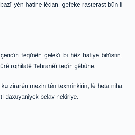
zî yên hatine lêdan, gefeke rasterast bûn li
çendîn teqînên gelekî bi hêz hatiye bihîstin.
ûrê rojhilatê Tehranê) teqîn çêbûne.
 ku zirarên mezin tên texmînkirin, lê heta niha
i daxuyaniyek belav nekiriye.