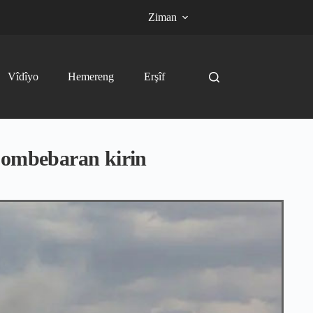
Ziman
Vîdîyo
Hemereng
Erşîf
bombebaran kirin