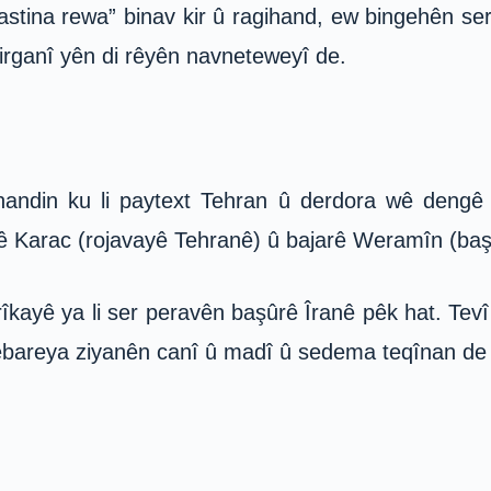
ina rewa” binav kir û ragihand, ew bingehên serba
irganî yên di rêyên navneteweyî de.
ihandin ku li paytext Tehran û derdora wê dengê 
arê Karac (rojavayê Tehranê) û bajarê Weramîn (baş
rîkayê ya li ser peravên başûrê Îranê pêk hat. Tevî
bareya ziyanên canî û madî û sedema teqînan de t