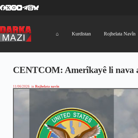
Skip
to
content
⌂
Kurdistan
Rojhelata Navîn
CENTCOM: Amerîkayê li nava ax
11/06/2026
in
Rojhelata navîn