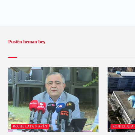
Pustên heman beş
ROJHELATA NAVÎN
ROJHELATA