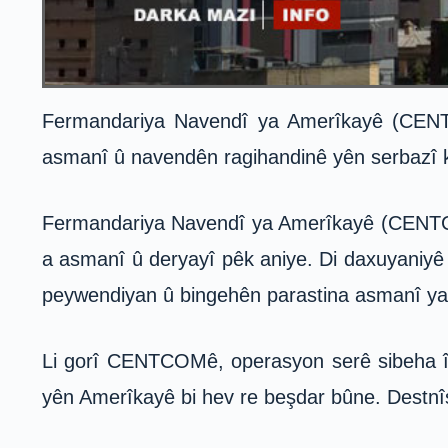
Fermandariya Navendî ya Amerîkayê (CENTCO
asmanî û navendên ragihandinê yên serbazî k
Fermandariya Navendî ya Amerîkayê (CENTCOM
a asmanî û deryayî pêk aniye. Di daxuyaniyê d
peywendiyan û bingehên parastina asmanî ya 
Li gorî CENTCOMê, operasyon serê sibeha î
yên Amerîkayê bi hev re beşdar bûne. Destnîşa