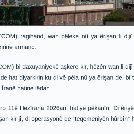
M) ragihand, wan pêleke nû ya êrişan li dijî 
irine armanc.
) bi daxuyaniyekê aşkere kir, hêzên wan li dijî
e hat diyarkirin ku di vê pêla nû ya êrişan de, b
Îranê hatine lêdan.
ro 11ê Hezîrana 2026an, hatiye pêkanîn. Di êriş
n kir jî, di operasyonê de “teqemeniyên hûrbîn” ha