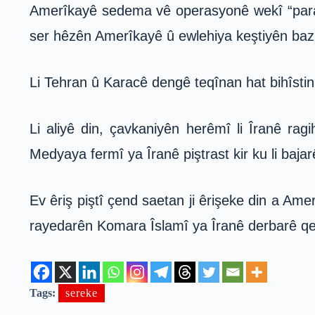
Amerîkayê sedema vê operasyonê wekî “parast
ser hêzên Amerîkayê û ewlehiya keştiyên baz
Li Tehran û Karacê dengê teqînan hat bihîstin
Li aliyê din, çavkaniyên herêmî li Îranê rag
Medyaya fermî ya Îranê piştrast kir ku li baj
Ev êriş piştî çend saetan ji êrişeke din a Ame
rayedarên Komara Îslamî ya Îranê derbarê qe
Tags:
sereke