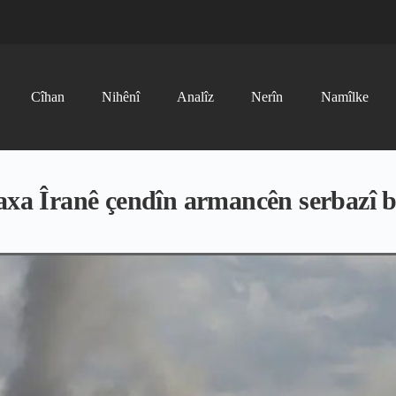
Cîhan
Nihênî
Analîz
Nerîn
Namîlke
a Îranê çendîn armancên serbazî 