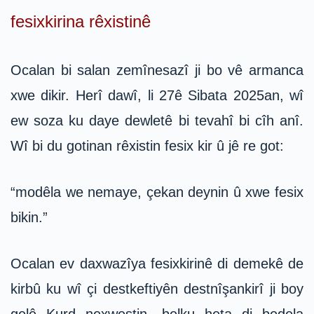
fesixkirina rêxistinê
Ocalan bi salan zemînesazî ji bo vê armanca
xwe dikir. Herî dawî, li 27ê Sibata 2025an, wî
ew soza ku daye dewletê bi tevahî bi cîh anî.
Wî bi du gotinan rêxistin fesix kir û jê re got:
“modêla we nemaye, çekan deynin û xwe fesix
bikin.”
Ocalan ev daxwazîya fesixkirinê di demekê de
kirbû ku wî çi destkeftiyên destnîşankirî ji boy