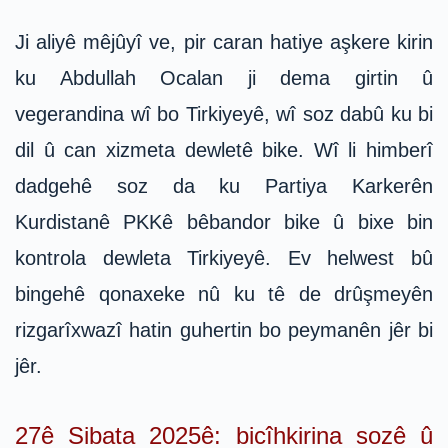
Ji aliyê mêjûyî ve, pir caran hatiye aşkere kirin
ku Abdullah Ocalan ji dema girtin û
vegerandina wî bo Tirkiyeyê, wî soz dabû ku bi
dil û can xizmeta dewletê bike. Wî li himberî
dadgehê soz da ku Partiya Karkerên
Kurdistanê PKKê bêbandor bike û bixe bin
kontrola dewleta Tirkiyeyê. Ev helwest bû
bingehê qonaxeke nû ku tê de drûşmeyên
rizgarîxwazî hatin guhertin bo peymanên jêr bi
jêr.
27ê Sibata 2025ê: bicîhkirina sozê û