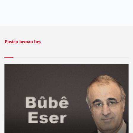
Pustên heman beş