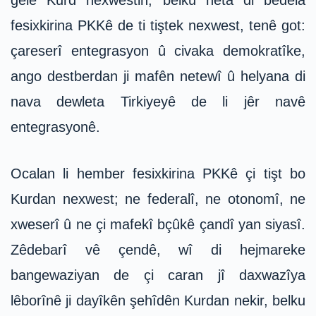
gelê Kurd nexwestin, belku heta di bedela
fesixkirina PKKê de ti tiştek nexwest, tenê got:
çareserî entegrasyon û civaka demokratîke,
ango destberdan ji mafên netewî û helyana di
nava dewleta Tirkiyeyê de li jêr navê
entegrasyonê.
Ocalan li hember fesixkirina PKKê çi tişt bo
Kurdan nexwest; ne federalî, ne otonomî, ne
xweserî û ne çi mafekî bçûkê çandî yan siyasî.
Zêdebarî vê çendê, wî di hejmareke
bangewaziyan de çi caran jî daxwazîya
lêborînê ji dayîkên şehîdên Kurdan nekir, belku