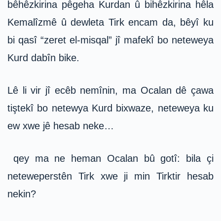
bêhêzkirina pêgeha Kurdan û bihêzkirina hêla
Kemalîzmê û dewleta Tirk encam da, bêyî ku
bi qasî “zeret el-misqal” jî mafekî bo neteweya
Kurd dabîn bike.
Lê li vir jî ecêb nemînin, ma Ocalan dê çawa
tiştekî bo netewya Kurd bixwaze, neteweya ku
ew xwe jê hesab neke…
qey ma ne heman Ocalan bû gotî: bila çi
neteweperstên Tirk xwe ji min Tirktir hesab
nekin?