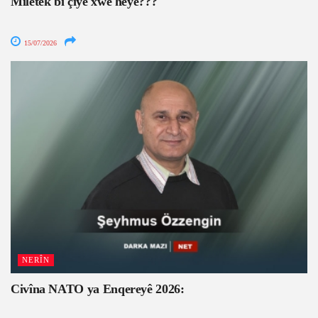
Miletek bi çiyê xwe heye???
15/07/2026
NERÎN
Civîna NATO ya Enqereyê 2026: