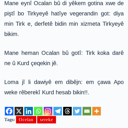
Mane eynî Ocalan bû di yêkem gotina xwe de
piştî bo Tirkyeyê hatîye vegerandin got: diya
min Tirk e, derfetê bidin min xizmeta Tirkyeyê
bikim.
Mane heman Ocalan bû gotî: Tirk koka darê
ne û Kurd çeqekin jê.
Loma jî li dawiyê em dibêjn: em çawa Apo
weke rêberekî Kurd hesab bikin!!.
Tags:
Ocelan
sereke