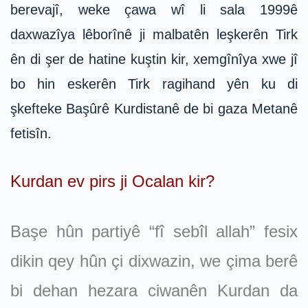
berevajî, weke çawa wî li sala 1999ê
daxwazîya lêborînê ji malbatên leşkerên Tirk
ên di şer de hatine kuştin kir, xemgînîya xwe jî
bo hin eskerên Tirk ragihand yên ku di
şkefteke Başûrê Kurdistanê de bi gaza Metanê
fetisîn.
Kurdan ev pirs ji Ocalan kir?
Başe hûn partiyê “fî sebîl allah” fesix
dikin qey hûn çi dixwazin, we çima berê
bi dehan hezara ciwanên Kurdan da