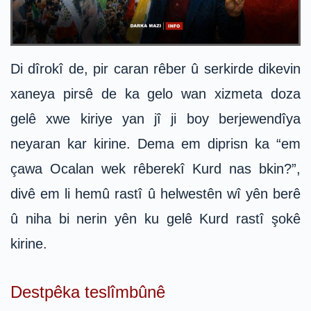
Di dîrokî de, pir caran rêber û serkirde dikevin
xaneya pirsê de ka gelo wan xizmeta doza
gelê xwe kiriye yan jî ji boy berjewendîya
neyaran kar kirine. Dema em diprisn ka “em
çawa Ocalan wek rêberekî Kurd nas bkin?”,
divê em li hemû rastî û helwestên wî yên berê
û niha bi nerin yên ku gelê Kurd rastî şokê
kirine.
Destpêka teslîmbûnê