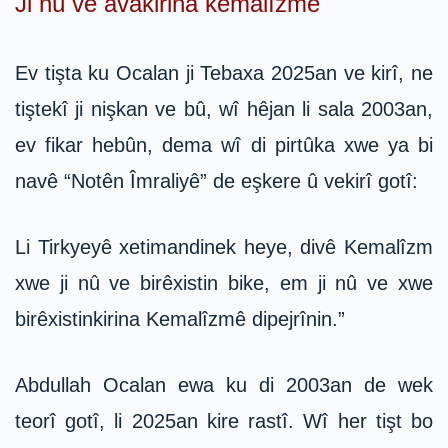
Ji nû ve avakirina kemalîzmê
Ev tişta ku Ocalan ji Tebaxa 2025an ve kirî, ne
tiştekî ji nişkan ve bû, wî hêjan li sala 2003an,
ev fikar hebûn, dema wî di pirtûka xwe ya bi
navê “Notên Îmraliyê” de eşkere û vekirî gotî:
Li Tirkyeyê xetimandinek heye, divê Kemalîzm
xwe ji nû ve birêxistin bike, em ji nû ve xwe
birêxistinkirina Kemalîzmê dipejrînin.”
Abdullah Ocalan ewa ku di 2003an de wek
teorî gotî, li 2025an kire rastî. Wî her tişt bo