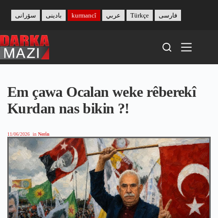
Skip
to
سۆرانی
بادینی
kurmancî
عربي
Türkçe
فارسی
content
Em çawa Ocalan weke rêberekî
Kurdan nas bikin ?!
11/06/2026
in
Nerîn