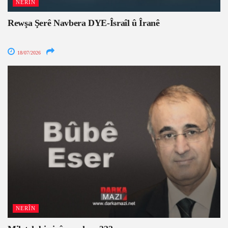
NERÎN
Rewşa Şerê Navbera DYE-Îsraîl û Îranê
18/07/2026
NERÎN