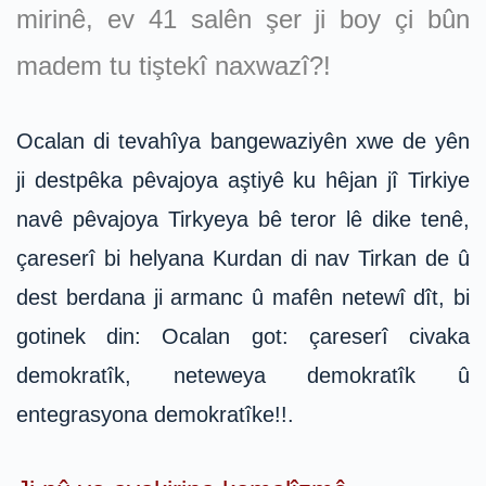
mirinê, ev 41 salên şer ji boy çi bûn
madem tu tiştekî naxwazî?!
Ocalan di tevahîya bangewaziyên xwe de yên
ji destpêka pêvajoya aştiyê ku hêjan jî Tirkiye
navê pêvajoya Tirkyeya bê teror lê dike tenê,
çareserî bi helyana Kurdan di nav Tirkan de û
dest berdana ji armanc û mafên netewî dît, bi
gotinek din: Ocalan got: çareserî civaka
demokratîk, neteweya demokratîk û
entegrasyona demokratîke!!.