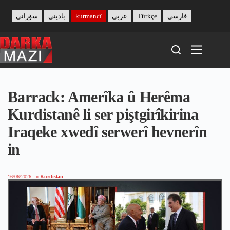
Skip
to
سۆرانی
بادینی
kurmancî
عربي
Türkçe
فارسی
content
Barrack: Amerîka û Herêma
Kurdistanê li ser piştgirîkirina
Iraqeke xwedî serwerî hevnerîn
in
16/06/2026
in
Kurdistan