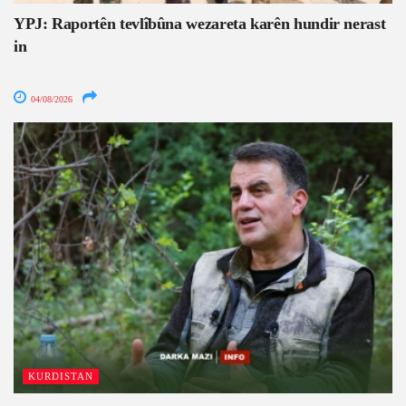
YPJ: Raportên tevlîbûna wezareta karên hundir nerast
in
04/08/2026
KURDISTAN