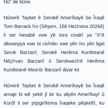
Nû” de bûne.
Nûnerê Taybet ê Serokê Amerîkayê bo Îraqê
Tom Barrack îro (Sêşem, 16ê Hezîrana 2026ê)
li ser hesabê xwe yê tora civakî ya “X”ê
dilxweşiya xwe bi civînên xwe yên îro yên ligel
Serok Barzanî, Serokê Herêma Kurdistanê
Nêçîrvan Barzanî û Serokwezîrê Herêma
Kurdistanê Mesrûr Barzanî diyar kir.
Nûnerê Taybet ê Serokê Amerîkayê bo Îraqê
amaje bi wê yekê jî kir ku aliyên Amerîkayî û
Kurdî li ser piştgirîkirina Îraqeke pêşkeftî, ku