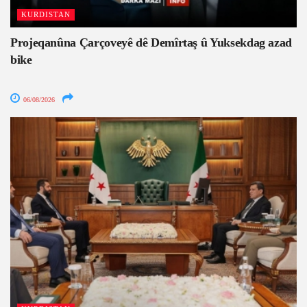
KURDISTAN
Projeqanûna Çarçoveyê dê Demîrtaş û Yuksekdag azad
bike
06/08/2026