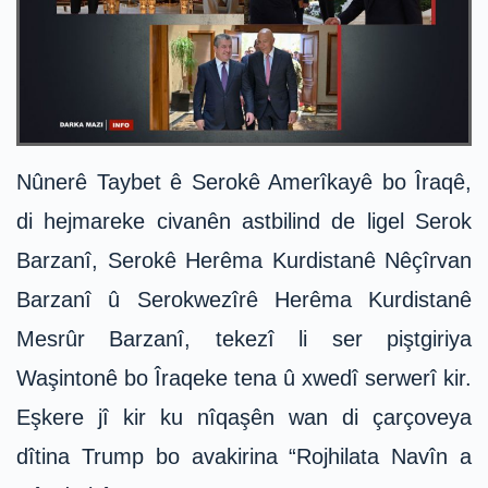
Nûnerê Taybet ê Serokê Amerîkayê bo Îraqê,
di hejmareke civanên astbilind de ligel Serok
Barzanî, Serokê Herêma Kurdistanê Nêçîrvan
Barzanî û Serokwezîrê Herêma Kurdistanê
Mesrûr Barzanî, tekezî li ser piştgiriya
Waşintonê bo Îraqeke tena û xwedî serwerî kir.
Eşkere jî kir ku nîqaşên wan di çarçoveya
dîtina Trump bo avakirina “Rojhilata Navîn a