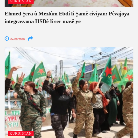
KURDISTAN
Ehmed Şera û Mezlûm Ebdî li Şamê civiyan: Pêvajoya
integrasyona HSDê li ser masê ye
04/08/2026
KURDISTAN