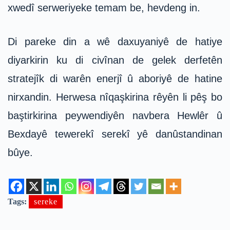
xwedî serweriyeke temam be, hevdeng in.
Di pareke din a wê daxuyaniyê de hatiye
diyarkirin ku di civînan de gelek derfetên
stratejîk di warên enerjî û aboriyê de hatine
nirxandin. Herwesa nîqaşkirina rêyên li pêş bo
baştirkirina peywendiyên navbera Hewlêr û
Bexdayê tewerekî serekî yê danûstandinan
bûye.
Tags:
sereke