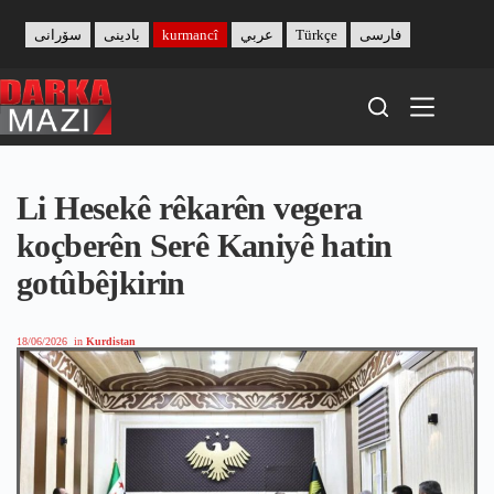
Skip
to
سۆرانی
بادینی
kurmancî
عربي
Türkçe
فارسی
content
Li Hesekê rêkarên vegera
koçberên Serê Kaniyê hatin
gotûbêjkirin
18/06/2026
in
Kurdistan