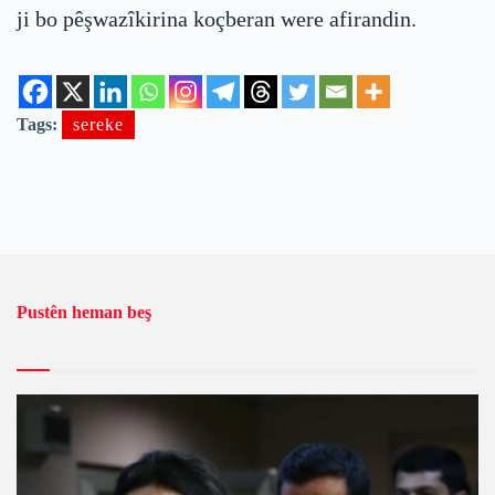
ji bo pêşwazîkirina koçberan were afirandin.
Tags:
sereke
Pustên heman beş