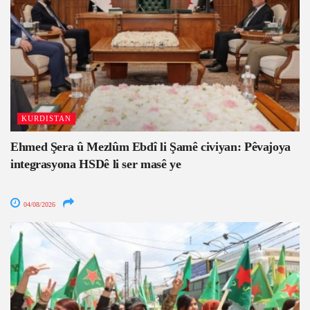
KURDISTAN
Ehmed Şera û Mezlûm Ebdî li Şamê civiyan: Pêvajoya
integrasyona HSDê li ser masê ye
04/08/2026