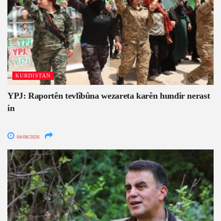
KURDISTAN
YPJ: Raportên tevlîbûna wezareta karên hundir nerast
in
04/08/2026