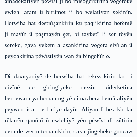
amadekariyên pêwîst ji bo misogerkirina vegereke
ewleh, aram û birûmet ji bo welatiyan sekinîn.
Herwiha hat destnîşankirin ku paqijkirina herêmê
ji mayîn û paşmayên şer, bi taybetî li ser rêyên
sereke, gava yekem a asankirina vegera sivîlan û
peydakirina pêwîstiyên wan ên bingehîn e.
Di daxuyaniyê de herwiha hat tekez kirin ku di
civînê de giringiyeke mezin biderketina
berdewamiya hemahingiyê di navbera hemû aliyên
peywendîdar de hatiye dayîn. Aliyan li hev kir ku
rêkarên qanûnî û ewlehiyê yên pêwîst di zûtirîn
dem de werin temamkirin, daku jîngeheke guncaw