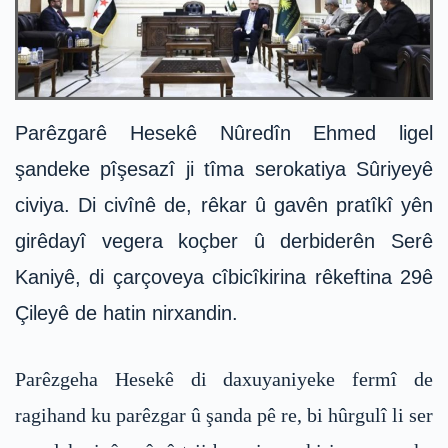
Parêzgarê Hesekê Nûredîn Ehmed ligel
şandeke pîşesazî ji tîma serokatiya Sûriyeyê
civiya. Di civînê de, rêkar û gavên pratîkî yên
girêdayî vegera koçber û derbiderên Serê
Kaniyê, di çarçoveya cîbicîkirina rêkeftina 29ê
Çileyê de hatin nirxandin.
Parêzgeha Hesekê di daxuyaniyeke fermî de
ragihand ku parêzgar û şanda pê re, bi hûrgulî li ser