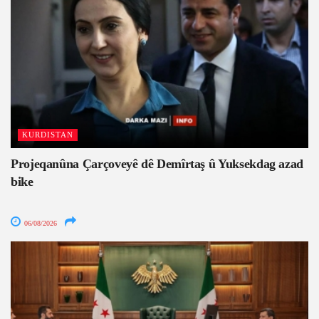
KURDISTAN
Projeqanûna Çarçoveyê dê Demîrtaş û Yuksekdag azad
bike
06/08/2026