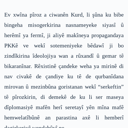
Ev xwîna pîroz a ciwanên Kurd, li şûna ku bibe
bingeha misogerkirina nasnameyeke siyasî û
herêmî ya fermî, ji aliyê makîneya propagandaya
PKKê ve wekî sotemeniyeke bêdawî ji bo
zindîkirina îdeolojiya wan a rûxandî û gemar tê
bikaranînar. Rêxistinê çandeke weha ya mirinê di
nav civakê de çandiye ku tê de qurbanîdana
mirovan û mezinbûna goristanan wekî “serkeftin”
tê pîrozkirin, di demekê de ku li ser maseya
dîplomasiyê mafên herî seretayî yên mîna mafê
hemwelatîbûnê an parastina axê li hemberî
dagirkeriyê wendabûyî ne.