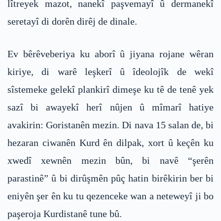
lîtreyek mazot, nanekî paşvemayî û dermanekî
seretayî di dorên dirêj de dinale.
Ev bêrêveberiya ku aborî û jiyana rojane wêran
kiriye, di warê leşkerî û îdeolojîk de wekî
sîstemeke gelekî plankirî dimeşe ku tê de tenê yek
sazî bi awayekî herî nûjen û mîmarî hatiye
avakirin: Goristanên mezin. Di nava 15 salan de, bi
hezaran ciwanên Kurd ên dilpak, xort û keçên ku
xwedî xewnên mezin bûn, bi navê “şerên
parastinê” û bi dirûşmên pûç hatin birêkirin ber bi
eniyên şer ên ku tu qezenceke wan a neteweyî ji bo
paşeroja Kurdistanê tune bû.