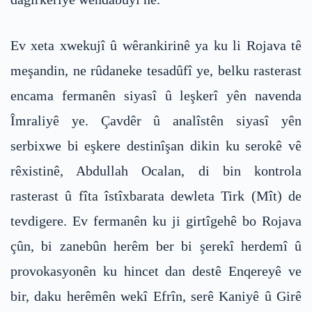
Ev xeta xwekujî û wêrankirinê ya ku li Rojava tê
meşandin, ne rûdaneke tesadûfî ye, belku rasterast
encama fermanên siyasî û leşkerî yên navenda
Îmraliyê ye. Çavdêr û analîstên siyasî yên
serbixwe bi eşkere destinîşan dikin ku serokê vê
rêxistinê, Abdullah Ocalan, di bin kontrola
rasterast û fîta îstîxbarata dewleta Tirk (Mît) de
tevdigere. Ev fermanên ku ji girtîgehê bo Rojava
çûn, bi zanebûn herêm ber bi şerekî herdemî û
provokasyonên ku hincet dan destê Enqereyê ve
bir, daku herêmên wekî Efrîn, serê Kaniyê û Girê