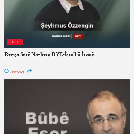
NERÎN
Rewşa Şerê Navbera DYE-Îsraîl û Îranê
18/07/2026