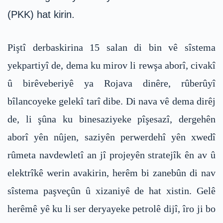
(PKK) hat kirin.
Piştî derbaskirina 15 salan di bin vê sîstema
yekpartiyî de, dema ku mirov li rewşa aborî, civakî
û birêveberiyê ya Rojava dinêre, rûberûyî
bîlancoyeke gelekî tarî dibe. Di nava vê dema dirêj
de, li şûna ku binesaziyeke pîşesazî, dergehên
aborî yên nûjen, saziyên perwerdehî yên xwedî
rûmeta navdewletî an jî projeyên stratejîk ên av û
elektrîkê werin avakirin, herêm bi zanebûn di nav
sîstema paşveçûn û xizaniyê de hat xistin. Gelê
herêmê yê ku li ser deryayeke petrolê dijî, îro ji bo