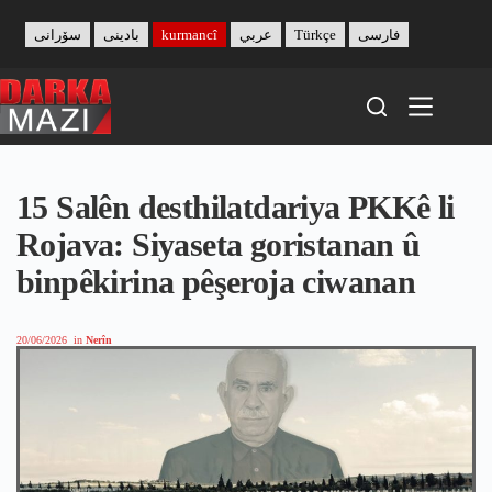
Skip
to
سۆرانی
بادینی
kurmancî
عربي
Türkçe
فارسی
content
15 Salên desthilatdariya PKKê li
Rojava: Siyaseta goristanan û
binpêkirina pêşeroja ciwanan
20/06/2026
in
Nerîn