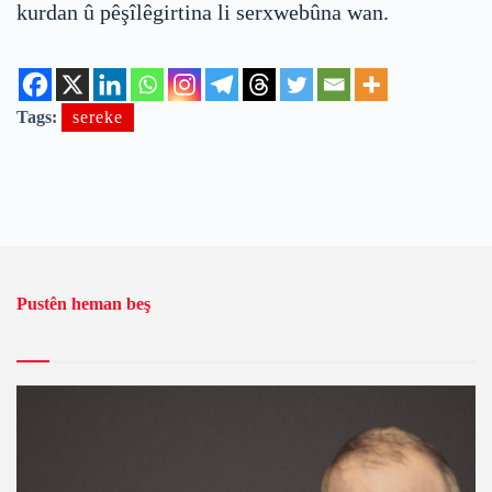
kurdan û pêşîlêgirtina li serxwebûna wan.
Tags:
sereke
Pustên heman beş