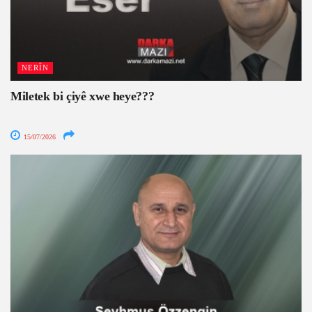
NERÎN
Miletek bi çiyê xwe heye???
15/07/2026