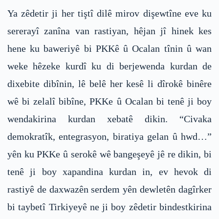
Ya zêdetir ji her tiştî dilê mirov dişewtîne eve ku
sererayî zanîna van rastiyan, hêjan jî hinek kes
hene ku baweriyê bi PKKê û Ocalan tînin û wan
weke hêzeke kurdî ku di berjewenda kurdan de
dixebite dibînin, lê belê her kesê li dîrokê binêre
wê bi zelalî bibîne, PKKe û Ocalan bi tenê ji boy
wendakirina kurdan xebatê dikin. “Civaka
demokratîk, entegrasyon, biratiya gelan û hwd…”
yên ku PKKe û serokê wê bangeşeyê jê re dikin, bi
tenê ji boy xapandina kurdan in, ev hevok di
rastiyê de daxwazên serdem yên dewletên dagîrker
bi taybetî Tirkiyeyê ne ji boy zêdetir bindestkirina