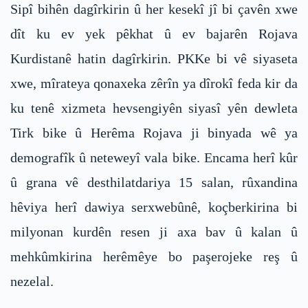
Sipî bihên dagîrkirin û her kesekî jî bi çavên xwe
dît ku ev yek pêkhat û ev bajarên Rojava
Kurdistanê hatin dagîrkirin. PKKe bi vê siyaseta
xwe, mîrateya qonaxeka zêrîn ya dîrokî feda kir da
ku tenê xizmeta hevsengiyên siyasî yên dewleta
Tirk bike û Herêma Rojava ji binyada wê ya
demografîk û neteweyî vala bike. Encama herî kûr
û grana vê desthilatdariya 15 salan, rûxandina
hêviya herî dawiya serxwebûnê, koçberkirina bi
milyonan kurdên resen ji axa bav û kalan û
mehkûmkirina herêmêye bo paşerojeke reş û
nezelal.