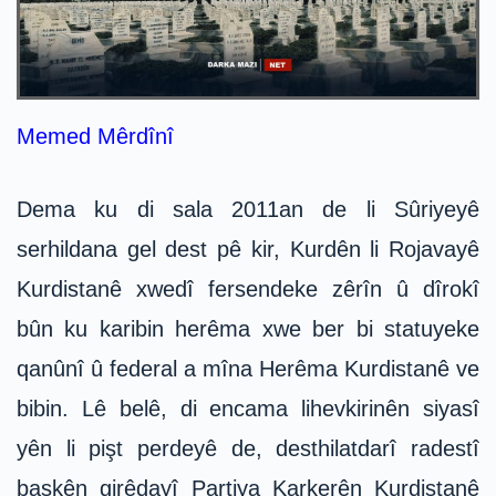
Memed Mêrdînî
Dema ku di sala 2011an de li Sûriyeyê
serhildana gel dest pê kir, Kurdên li Rojavayê
Kurdistanê xwedî fersendeke zêrîn û dîrokî
bûn ku karibin herêma xwe ber bi statuyeke
qanûnî û federal a mîna Herêma Kurdistanê ve
bibin. Lê belê, di encama lihevkirinên siyasî
yên li pişt perdeyê de, desthilatdarî radestî
baskên girêdayî Partiya Karkerên Kurdistanê