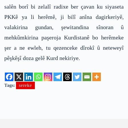
salên borî bi zelalî radixe ber çavan ku siyaseta
PKKê ya li herêmê, ji bilî anîna dagirkeriyê,
valakirina gundan, şewitandina sînoran û
mehkûmkirina paşeroja Kurdistanê bo herêmeke
şer a ne ewleh, tu qezenceke dîrokî û neteweyî
pêşkêşî doza gelê Kurd nekiriye.
Tags:
sereke