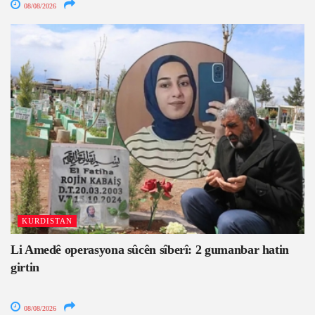
08/08/2026
KURDISTAN
Li Amedê operasyona sûcên sîberî: 2 gumanbar hatin
girtin
08/08/2026