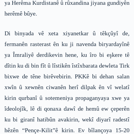
ya Herêma Kurdistanê û rûxandina jiyana gundiyên
herêmê bûye.
Di binyada vê xeta xiyanetkar û têkçûyî de,
fermanên rasterast ên ku ji navenda biryardayînê
ya Îmraliyê derdikevin hene, ku îro bi eşkere tê
dîtin ku di bin fît û lîstikên îstîxbarata dewleta Tirk
bixwe de têne birêvebirin. PKKê bi dehan salan
xwîn û xewnên ciwanên herî dilpak ên vî welatî
kirin qurbanî û sotemeniya propaganyaya xwe ya
îdeolojîk, lê di qonaxa dawî de hemû ew çeperên
ku bi giranî hatibûn avakirin, wekî diyarî radestî
hêzên “Pençe-Kilit”ê kirin. Ev bîlançoya 15-20