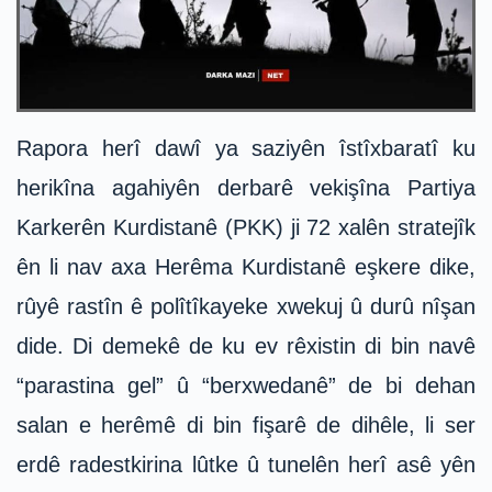
Rapora herî dawî ya saziyên îstîxbaratî ku
herikîna agahiyên derbarê vekişîna Partiya
Karkerên Kurdistanê (PKK) ji 72 xalên stratejîk
ên li nav axa Herêma Kurdistanê eşkere dike,
rûyê rastîn ê polîtîkayeke xwekuj û durû nîşan
dide. Di demekê de ku ev rêxistin di bin navê
“parastina gel” û “berxwedanê” de bi dehan
salan e herêmê di bin fişarê de dihêle, li ser
erdê radestkirina lûtke û tunelên herî asê yên