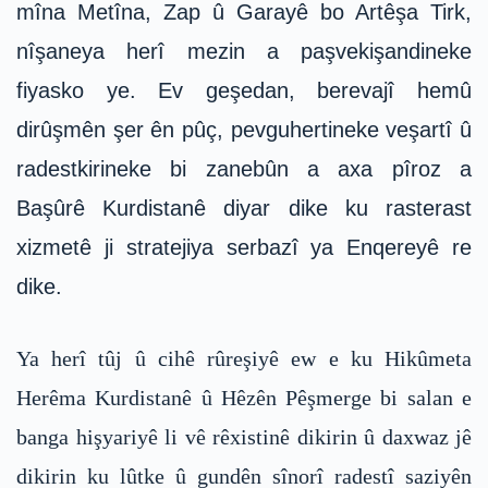
mîna Metîna, Zap û Garayê bo Artêşa Tirk,
nîşaneya herî mezin a paşvekişandineke
fiyasko ye. Ev geşedan, berevajî hemû
dirûşmên şer ên pûç, pevguhertineke veşartî û
radestkirineke bi zanebûn a axa pîroz a
Başûrê Kurdistanê diyar dike ku rasterast
xizmetê ji stratejiya serbazî ya Enqereyê re
dike.
Ya herî tûj û cihê rûreşiyê ew e ku Hikûmeta
Herêma Kurdistanê û Hêzên Pêşmerge bi salan e
banga hişyariyê li vê rêxistinê dikirin û daxwaz jê
dikirin ku lûtke û gundên sînorî radestî saziyên