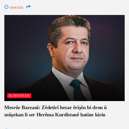
08/08/2026
KURDISTAN
Mesrûr Barzanî: Zêdetirî hezar êrîşên bi dron û
mûşekan li ser Herêma Kurdistanê hatine kirin