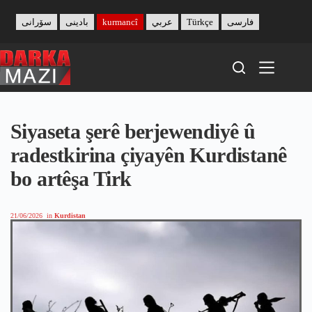
Skip
to
سۆرانی
بادینی
kurmancî
عربي
Türkçe
فارسی
content
Siyaseta şerê berjewendiyê û
radestkirina çiyayên Kurdistanê
bo artêşa Tirk
21/06/2026
in
Kurdistan