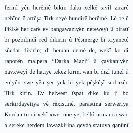
fermî yên herêmê bikin daku xelkê sivîl zirarê
nebîne û artêşa Tirk neyê hundirê herêmê. Lê belê
PKKê her carê ev bangawaziyên neteweyî û biratî
bi pozbilindî red dikirin û Pêşmerge bi xiyanetê
sûcdar dikirin; di heman demê de, wekî ku di
raporên malpera “Darka Mazi” û çavkaniyên
navxweyî de hatiye tekez kirin, wan bi dizî tunel û
eniyên xwe yên şer yek bi yek pêşkêşî serbazên
Tirk kirin. Ev helwest îspat dike ku ji bo
serkirdayetiya vê rêxistinê, parastina serweriya
Kurdan tu nirxekî xwe tune ye, belkî armanca wan
a sereke herdem lawazkirina qeyda statuya qanûnî