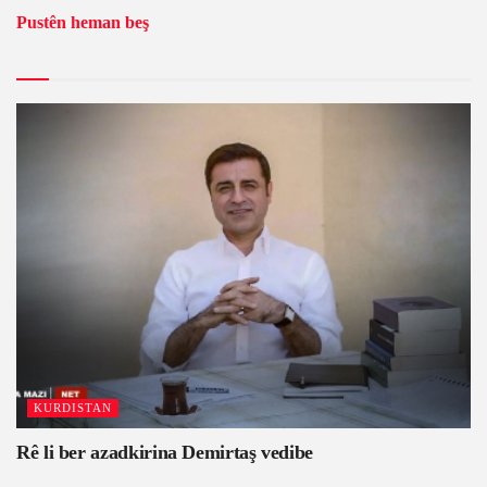
Pustên heman beş
KURDISTAN
Rê li ber azadkirina Demirtaş vedibe