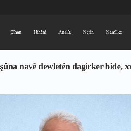
Cîhan
Nihênî
Analîz
Nerîn
Namîlke
şûna navê dewletên dagirker bide, xw