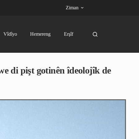
Ziman
Vîdîyo
Hemereng
Erşîf
e di pişt gotinên îdeolojîk de