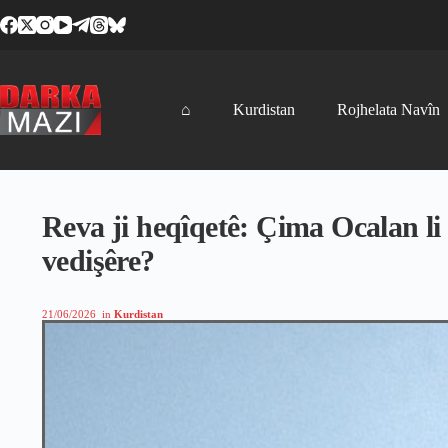
Skip
to
content
⌂
Kurdistan
Rojhelata Navîn
Reva ji heqîqetê: Çima Ocalan li 
vedişêre?
21/06/2026
in
Kurdistan