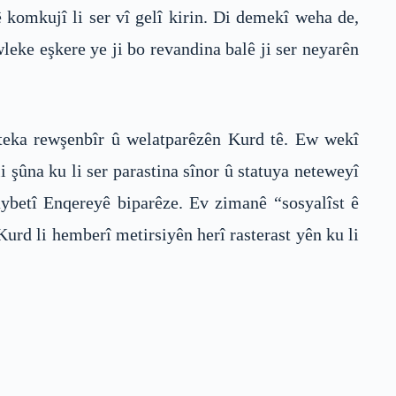
 komkujî li ser vî gelî kirin. Di demekî weha de,
leke eşkere ye ji bo revandina balê ji ser neyarên
erteka rewşenbîr û welatparêzên Kurd tê. Ew wekî
i şûna ku li ser parastina sînor û statuya neteweyî
ybetî Enqereyê biparêze. Ev zimanê “sosyalîst ê
urd li hemberî metirsiyên herî rasterast yên ku li