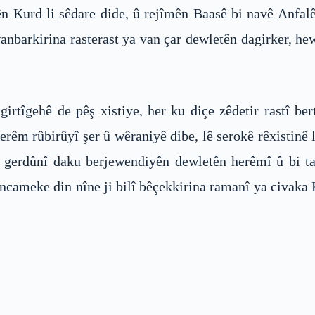
 Kurd li sêdare dide, û rejîmên Baasê bi navê Anfalê
nbarkirina rasterast ya van çar dewletên dagirker, hew
girtîgehê de pêş xistiye, her ku diçe zêdetir rastî b
erêm rûbirûyî şer û wêraniyê dibe, lê serokê rêxistinê l
 gerdûnî daku berjewendiyên dewletên herêmî û bi ta
encameke din nîne ji bilî bêçekkirina ramanî ya civaka K