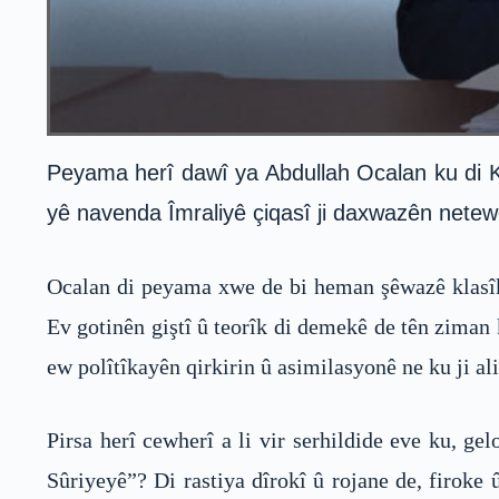
Peyama herî dawî ya Abdullah Ocalan ku di K
yê navenda Îmraliyê çiqasî ji daxwazên netewe
Ocalan di peyama xwe de bi heman şêwazê klasîk 
Ev gotinên giştî û teorîk di demekê de tên ziman 
ew polîtîkayên qirkirin û asimilasyonê ne ku ji a
Pirsa herî cewherî a li vir serhildide eve ku, g
Sûriyeyê”? Di rastiya dîrokî û rojane de, firoke