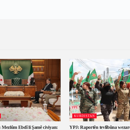
KURDISTAN
 Mezlûm Ebdî li Şamê civiyan:
YPJ: Raportên tevlîbûna wezar