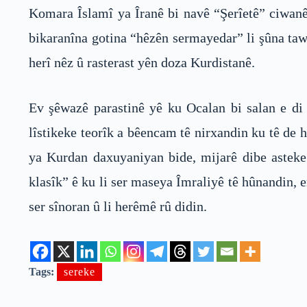
Komara Îslamî ya Îranê bi navê “Şerîetê” ciwanên
bikaranîna gotina “hêzên sermayedar” li şûna tawa
herî nêz û rasterast yên doza Kurdistanê.
Ev şêwazê parastinê yê ku Ocalan bi salan e di 
lîstikeke teorîk a bêencam tê nirxandin ku tê de h
ya Kurdan daxuyaniyan bide, mijarê dibe asteke
klasîk” ê ku li ser maseya Îmraliyê tê hûnandin, 
ser sînoran û li herêmê rû didin.
Tags:
sereke