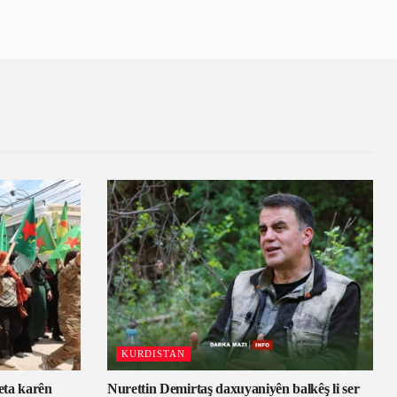
KURDISTAN
eta karên
Nurettin Demirtaş daxuyaniyên balkêş li ser