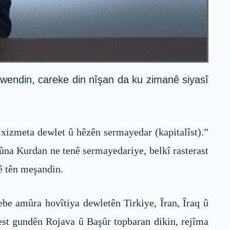
wendin, careke din nîşan da ku zimanê siyasî
xizmeta dewlet û hêzên sermayedar (kapitalîst).”
bûna Kurdan ne tenê sermayedariye, belkî rasterast
mê tên meşandin.
ebe amûra hovîtiya dewletên Tirkiye, Îran, Îraq û
rest gundên Rojava û Başûr topbaran dikin, rejîma