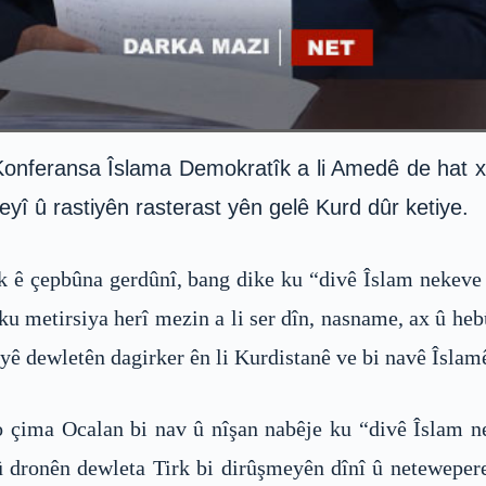
onferansa Îslama Demokratîk a li Amedê de hat x
yî û rastiyên rasterast yên gelê Kurd dûr ketiye.
ê çepbûna gerdûnî, bang dike ku “divê Îslam nekeve 
ku metirsiya herî mezin a li ser dîn, nasname, ax û he
liyê dewletên dagirker ên li Kurdistanê ve bi navê Îsla
elo çima Ocalan bi nav û nîşan nabêje ku “divê Îslam n
 û dronên dewleta Tirk bi dirûşmeyên dînî û netewepe