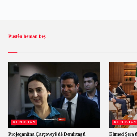
Pustên heman beş
KURDISTAN
KURDISTAN
Projeqanûna Çarçoveyê dê Demîrtaş û
Ehmed Şera û