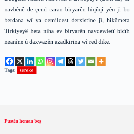
navbênê de çend caran biryarên hiqûqî yên ji bo
berdana wî ya demildest derxistine jî, hikûmeta
Tirkiyeyê heta niha ev biryarên navdewletî bicîh
neanîne û daxwazên azadkirina wî red dike.
Tags:
sereke
Pustên heman beş