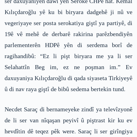
ser daxuyaniyên dawî yên Serokê CHPê hat. Kemal
Kılıçdaroğlu yê ku bi biryara dadgehê ji nû ve
vegeriyaye ser posta serokatiya giştî ya partiyê, di
19ê vê mehê de derbarê rakirina parêzbendiyên
parlementerên HDPê yên di serdema borî de
ragihandibû: “Ez li pişt biryara me ya li ser
Selahattîn Beg im, ez ne poşman im.” Ev
daxuyaniya Kılıçdaroğlu di qada siyaseta Tirkiyeyê
û di nav raya giştî de bibû sedema bertekin tund.
Necdet Saraç di bernameyeke zindî ya televîzyonê
de li ser van nîqaşan peyivî û piştrast kir ku ev
hevdîtin dê teqez pêk were. Saraç li ser girîngiya