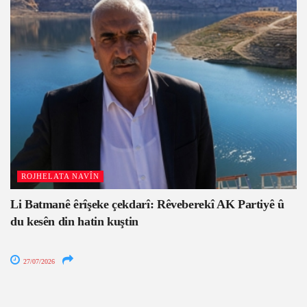
ROJHELATA NAVÎN
Li Batmanê êrîşeke çekdarî: Rêveberekî AK Partiyê û
du kesên din hatin kuştin
27/07/2026