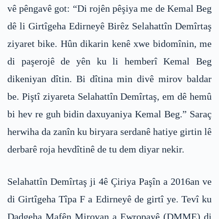
vê pêngavê got: “Di rojên pêşiya me de Kemal Beg
dê li Girtîgeha Edirneyê Birêz Selahattîn Demîrtaş
ziyaret bike. Hûn dikarin kenê xwe bidomînin, me
di paşerojê de yên ku li hemberî Kemal Beg
dikeniyan dîtin. Bi dîtina min divê mirov baldar
be. Piştî ziyareta Selahattîn Demîrtaş, em dê hemû
bi hev re guh bidin daxuyaniya Kemal Beg.” Saraç
herwiha da zanîn ku biryara serdanê hatiye girtin lê
derbarê roja hevdîtinê de tu dem diyar nekir.
Selahattîn Demîrtaş ji 4ê Çiriya Paşîn a 2016an ve
di Girtîgeha Tîpa F a Edirneyê de girtî ye. Tevî ku
Dadgeha Mafên Mirovan a Ewropayê (DMME) di