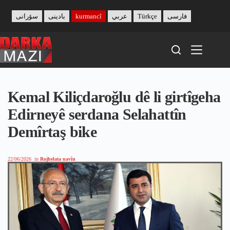
Skip
to
سۆرانی
بادینی
kurmancî
عربي
Türkçe
فارسی
content
Kemal Kiliçdaroğlu dê li girtîgeha
Edirneyê serdana Selahattîn
Demîrtaş bike
22/06/2026
in
Rojhelata navîn