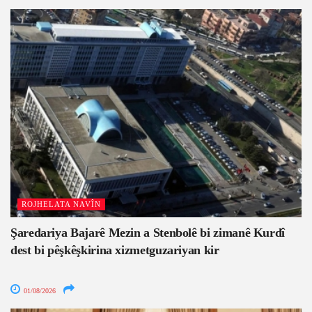
ROJHELATA NAVÎN
Şaredariya Bajarê Mezin a Stenbolê bi zimanê Kurdî
dest bi pêşkêşkirina xizmetguzariyan kir
01/08/2026