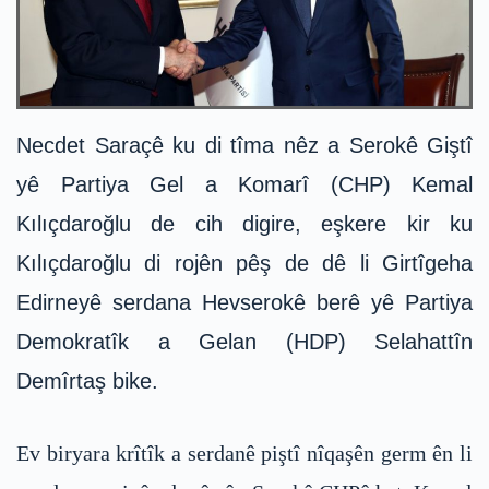
Necdet Saraçê ku di tîma nêz a Serokê Giştî
yê Partiya Gel a Komarî (CHP) Kemal
Kılıçdaroğlu de cih digire, eşkere kir ku
Kılıçdaroğlu di rojên pêş de dê li Girtîgeha
Edirneyê serdana Hevserokê berê yê Partiya
Demokratîk a Gelan (HDP) Selahattîn
Demîrtaş bike.
Ev biryara krîtîk a serdanê piştî nîqaşên germ ên li