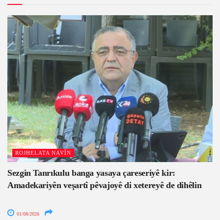
ROJHELATA NAVÎN
Sezgin Tanrıkulu banga yasaya çareseriyê kir:
Amadekariyên veşartî pêvajoyê di xetereyê de dihêlin
01/08/2026