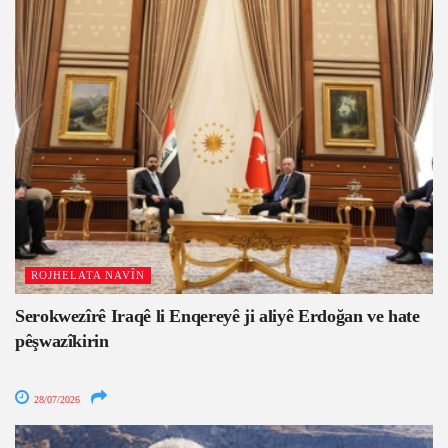
ROJHELATA NAVÎN
Serokwezîrê Iraqê li Enqereyê ji aliyê Erdoğan ve hate
pêşwazîkirin
28/07/2026