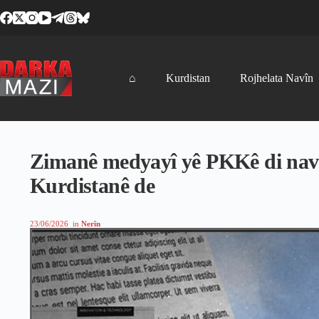
Skip
to
content
⌂
Kurdistan
Rojhelata Navîn
Zimanê medyayî yê PKKê di navb
Kurdistanê de
23/06/2026
in
Nerîn