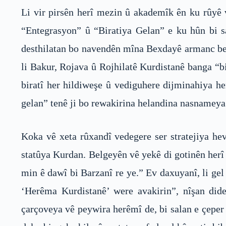
Li vir pirsên herî mezin û akademîk ên ku rûyê 
“Entegrasyon” û “Biratiya Gelan” e ku hûn bi s
desthilatan bo navendên mîna Bexdayê armanc be, 
li Bakur, Rojava û Rojhilatê Kurdistanê banga “bi
biratî her hildiweşe û vediguhere dijminahiya he
gelan” tenê ji bo rewakirina helandina nasnameya 
Koka vê xeta rûxandî vedegere ser stratejiya hev
statûya Kurdan. Belgeyên vê yekê di gotinên herî
min ê dawî bi Barzanî re ye.” Ev daxuyanî, li ge
‘Herêma Kurdistanê’ were avakirin”, nîşan di
çarçoveya vê peywira herêmî de, bi salan e çeper 