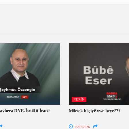
NERÎN
avbera DYE-Îsraîl û Îranê
Miletek bi çiyê xwe heye???
15/07/2026