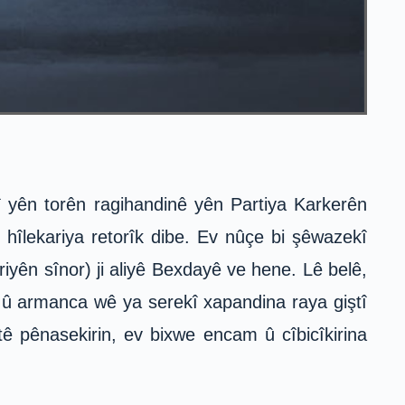
 yên torên ragihandinê yên Partiya Karkerên
hîlekariya retorîk dibe. Ev nûçe bi şêwazekî
yên sînor) ji aliyê Bexdayê ve hene. Lê belê,
e û armanca wê ya serekî xapandina raya giştî
tê pênasekirin, ev bixwe encam û cîbicîkirina