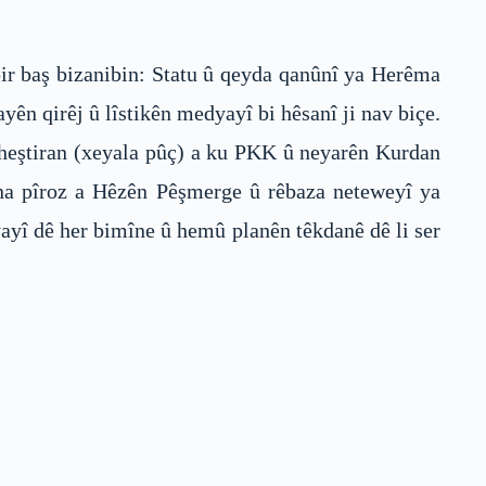
pir baş bizanibin: Statu û qeyda qanûnî ya Herêma
yên qirêj û lîstikên medyayî bi hêsanî ji nav biçe.
 heştiran (xeyala pûç) a ku PKK û neyarên Kurdan
îna pîroz a Hêzên Pêşmerge û rêbaza neteweyî ya
ayî dê her bimîne û hemû planên têkdanê dê li ser