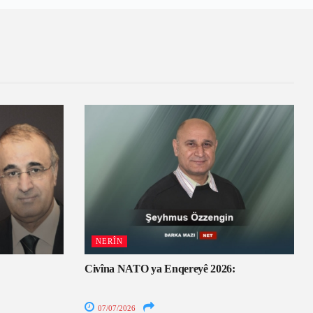
NERÎN
Civîna NATO ya Enqereyê 2026:
07/07/2026