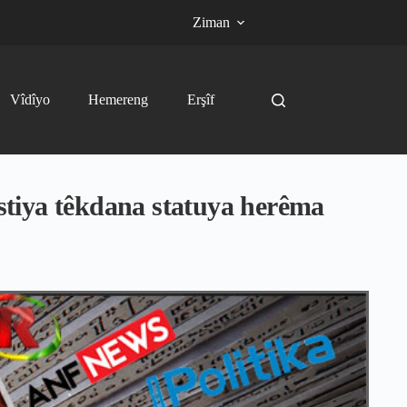
Ziman
Vîdîyo
Hemereng
Erşîf
stiya têkdana statuya herêma