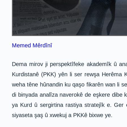
Memed Mêrdînî
Dema mirov ji perspektîfeke akademîk û ana
Kurdistanê (PKK) yên li ser rewşa Herêma Ku
weha têne hûnandin ku qaşo fikarên wan li se
di binyada analîza naverokê de eşkere dibe k
ya Kurd û sergirtina rastiya stratejîk e. Ge
siyaseta şaş û xwekuj a PKKê bixwe ye.