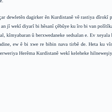
e.
ar dewletên dagirker ên Kurdistanê vê rastiya dîrokî 
 jî wekî diyarî bi hêsanî çêbûye ku îro bi van polîtîka
al, kîmyabaran û berxwedaneke sedsalan e. Ev xeyala
dine, ew ê bi xwe re bibin nava tirbê de. Heta ku v
 û serweriya Herêma Kurdistanê wekî keleheke hilneweşiy