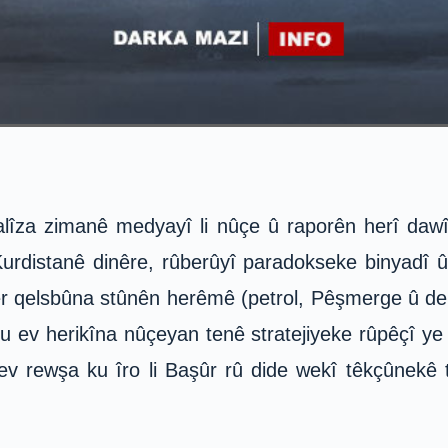
lîza zimanê medyayî li nûçe û raporên herî dawî
rdistanê dinêre, rûberûyî paradokseke binyadî û 
r qelsbûna stûnên herêmê (petrol, Pêşmerge û deri
u ev herikîna nûçeyan tenê stratejiyeke rûpêçî y
r ev rewşa ku îro li Başûr rû dide wekî têkçûnekê 