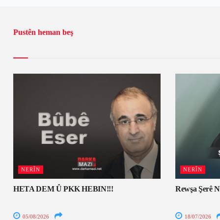
Pustên heman beş
NERÎN
NERÎN
HETA DEM Û PKK HEBIN!!!
Rewşa Şerê N
05/08/2026
18/07/2026