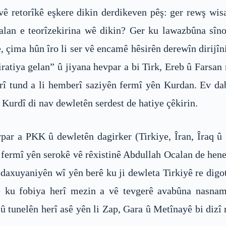
vê retorîkê eşkere dikin derdikeven pêş: ger rewş wi
alan e teorîzekirina wê dikin? Ger ku lawazbûna sîno
çima hûn îro li ser vê encamê hêsirên derewîn dirijî
ratiya gelan” û jiyana hevpar a bi Tirk, Ereb û Farsan
rî tund a li hemberî saziyên fermî yên Kurdan. Ev da
Kurdî di nav dewletên serdest de hatiye çêkirin.
par a PKK û dewletên dagirker (Tirkiye, Îran, Îraq û
 fermî yên serokê vê rêxistinê Abdullah Ocalan de hene,
l daxuyaniyên wî yên berê ku ji dewleta Tirkiyê re digo
de ku fobiya herî mezin a vê tevgerê avabûna nasna
û tunelên herî asê yên li Zap, Gara û Metînayê bi dizî r