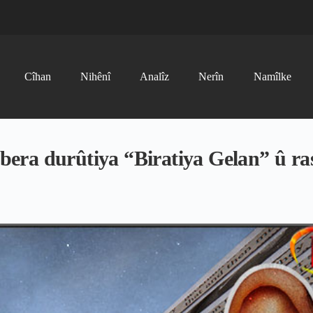
Cîhan
Nihênî
Analîz
Nerîn
Namîlke
era durûtiya “Biratiya Gelan” û ra