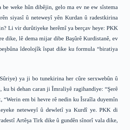
sa be weke hûn dibêjin, gelo ma ev ne ew sîstema
rên siyasî û neteweyî yên Kurdan û radestkirina
nin? Li vir durûtiyeke herêmî ya berçav heye: PKK
 re dike, lê dema mijar dibe Başûrê Kurdistanê, ev
beşbûna îdeolojîk îspat dike ku formula “biratiya
 Sûriye) ya ji bo tunekirina her cûre serxwebûn û
 ku bi dehan caran ji Îmraliyê ragihandiye: “Şerê
t, “Werin em bi hevre rê nedin ku Îsraîla duyemîn
meyeke neteweyî û dewletî ya Kurdî ye. PKK di
adestî Artêşa Tirk dike û gundên sînorî vala dike,