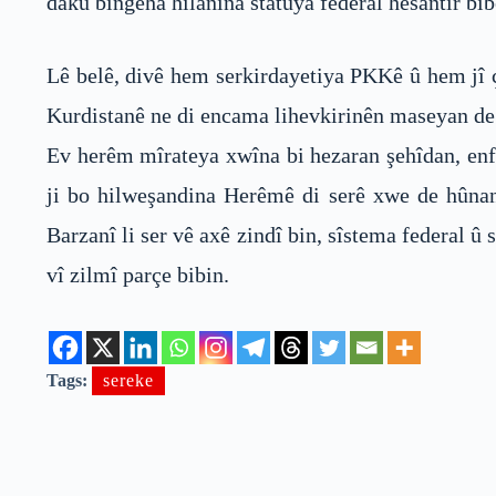
daku bingeha hilanîna statuya federal hêsantir bib
Lê belê, divê hem serkirdayetiya PKKê û hem jî ç
Kurdistanê ne di encama lihevkirinên maseyan de an
Ev herêm mîrateya xwîna bi hezaran şehîdan, enf
ji bo hilweşandina Herêmê di serê xwe de hûnan
Barzanî li ser vê axê zindî bin, sîstema federal
vî zilmî parçe bibin.
Tags:
sereke