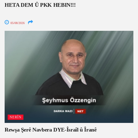
HETA DEM Û PKK HEBIN!!!
05/08/2026
NERÎN
Rewşa Şerê Navbera DYE-Îsraîl û Îranê