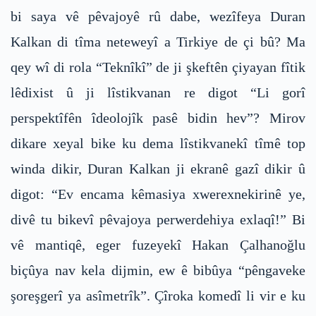
bi saya vê pêvajoyê rû dabe, wezîfeya Duran
Kalkan di tîma neteweyî a Tirkiye de çi bû? Ma
qey wî di rola “Teknîkî” de ji şkeftên çiyayan fîtik
lêdixist û ji lîstikvanan re digot “Li gorî
perspektîfên îdeolojîk pasê bidin hev”? Mirov
dikare xeyal bike ku dema lîstikvanekî tîmê top
winda dikir, Duran Kalkan ji ekranê gazî dikir û
digot: “Ev encama kêmasiya xwerexnekirinê ye,
divê tu bikevî pêvajoya perwerdehiya exlaqî!” Bi
vê mantiqê, eger fuzeyekî Hakan Çalhanoğlu
biçûya nav kela dijmin, ew ê bibûya “pêngaveke
şoreşgerî ya asîmetrîk”. Çîroka komedî li vir e ku