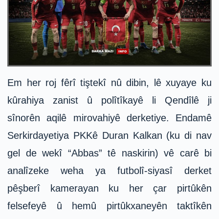
Em her roj fêrî tiştekî nû dibin, lê xuyaye ku
kûrahiya zanist û polîtîkayê li Qendîlê ji
sînorên aqilê mirovahiyê derketiye. Endamê
Serkirdayetiya PKKê Duran Kalkan (ku di nav
gel de wekî “Abbas” tê naskirin) vê carê bi
analîzeke weha ya futbolî-siyasî derket
pêşberî kamerayan ku her çar pirtûkên
felsefeyê û hemû pirtûkxaneyên taktîkên