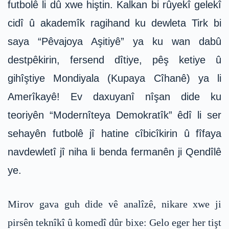
futbolê li dû xwe hiştin. Kalkan bi rûyekî gelekî
cidî û akademîk ragihand ku dewleta Tirk bi
saya “Pêvajoya Aşitiyê” ya ku wan dabû
destpêkirin, fersend dîtiye, pêş ketiye û
gihîştiye Mondiyala (Kupaya Cîhanê) ya li
Amerîkayê! Ev daxuyanî nîşan dide ku
teoriyên “Modernîteya Demokratîk” êdî li ser
sehayên futbolê jî hatine cîbicîkirin û fîfaya
navdewletî jî niha li benda fermanên ji Qendîlê
ye.
Mirov gava guh dide vê analîzê, nikare xwe ji
pirsên teknîkî û komedî dûr bixe: Gelo eger her tişt