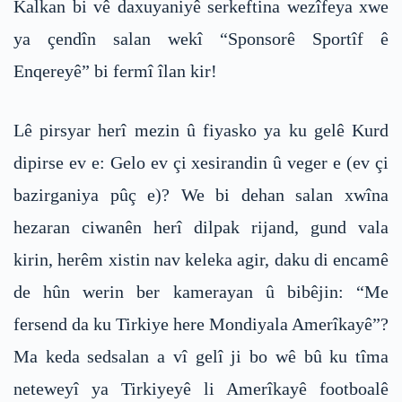
Kalkan bi vê daxuyaniyê serkeftina wezîfeya xwe
ya çendîn salan wekî “Sponsorê Sportîf ê
Enqereyê” bi fermî îlan kir!
Lê pirsyar herî mezin û fiyasko ya ku gelê Kurd
dipirse ev e: Gelo ev çi xesirandin û veger e (ev çi
bazirganiya pûç e)? We bi dehan salan xwîna
hezaran ciwanên herî dilpak rijand, gund vala
kirin, herêm xistin nav keleka agir, daku di encamê
de hûn werin ber kamerayan û bibêjin: “Me
fersend da ku Tirkiye here Mondiyala Amerîkayê”?
Ma keda sedsalan a vî gelî ji bo wê bû ku tîma
neteweyî ya Tirkiyeyê li Amerîkayê footboalê