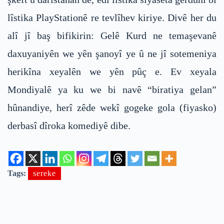
lîstika PlayStationê re tevlîhev kiriye. Divê her du
alî jî baş bifikirin: Gelê Kurd ne temaşevanê
daxuyaniyên we yên şanoyî ye û ne jî sotemeniya
herikîna xeyalên we yên pûç e. Ev xeyala
Mondiyalê ya ku we bi navê “biratiya gelan”
hûnandiye, herî zêde wekî gogeke gola (fiyasko)
derbasî dîroka komediyê dibe.
Tags:
sereke