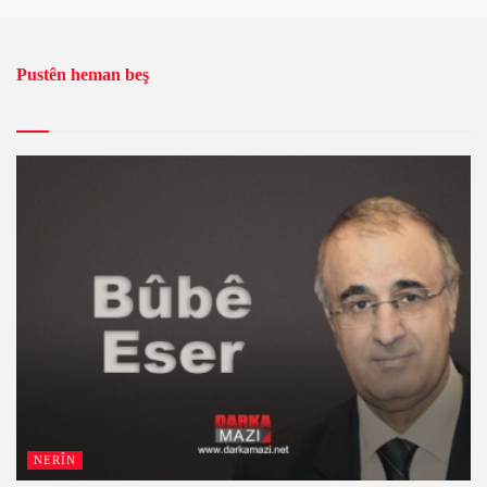
Pustên heman beş
NERÎN