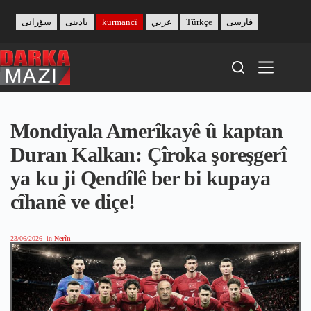
Skip
to
سۆرانی
بادینی
kurmancî
عربي
Türkçe
فارسی
content
Mondiyala Amerîkayê û kaptan
Duran Kalkan: Çîroka şoreşgerî
ya ku ji Qendîlê ber bi kupaya
cîhanê ve diçe!
23/06/2026
in
Nerîn