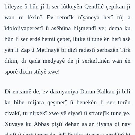
bileyze û hûn jî li ser lûtkeyên Qendîlê çepikan ji
wan re lêxin? Ev retorîk nîşaneya herî tûj a
îdolojiyaperestî û asêbûna hişmendî ye; dema ku
hûn li ser erdê hemû çeper, lûtke û tunelên herî asê
yên li Zap û Metînayê bi dizî radestî serbazên Tirk
dikin, di qada medyayê de jî serkeftinên wan ên
sporê dixin stûyê xwe!
Di encamê de, ev daxuyaniya Duran Kalkan ji bilî
ku bibe mijara qeşmerî û henekên li ser torên
civakî, tu nirxekî xwe yê siyasî û stratejîk tune ye.
Xuyaye ku Abbas piştî dehan salan jiyana di nav
şkeft û daristanan de, êdî lîstika siyaseta gerdûnî bi