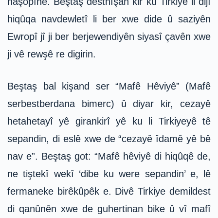
naşopîne. Beştaş destnîşan kir ku Tirkiye li dijî
hiqûqa navdewletî li ber xwe dide û saziyên
Ewropî jî ji ber berjewendiyên siyasî çavên xwe
ji vê rewşê re digirin.
Beştaş bal kişand ser “Mafê Hêviyê” (Mafê
serbestberdana bimerc) û diyar kir, cezayê
hetahetayî yê girankirî yê ku li Tirkiyeyê tê
sepandin, di eslê xwe de “cezayê îdamê yê bê
nav e”. Beştaş got: “Mafê hêviyê di hiqûqê de,
ne tiştekî wekî ‘dibe ku were sepandin’ e, lê
fermaneke birêkûpêk e. Divê Tirkiye demildest
di qanûnên xwe de guhertinan bike û vî mafî