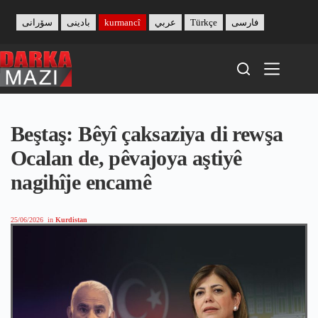
Skip
to
سۆرانی
بادینی
kurmancî
عربي
Türkçe
فارسی
content
Beştaş: Bêyî çaksaziya di rewşa
Ocalan de, pêvajoya aştiyê
nagihîje encamê
25/06/2026
in
Kurdistan