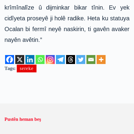
krîmînalîze û dijminkar bikar tînin. Ev yek
cidîyeta proseyê ji holê radike. Heta ku statuya
Ocalan bi fermî neyê naskirin, ti gavên avaker
nayên avêtin.”
Tags:
sereke
Pustên heman beş