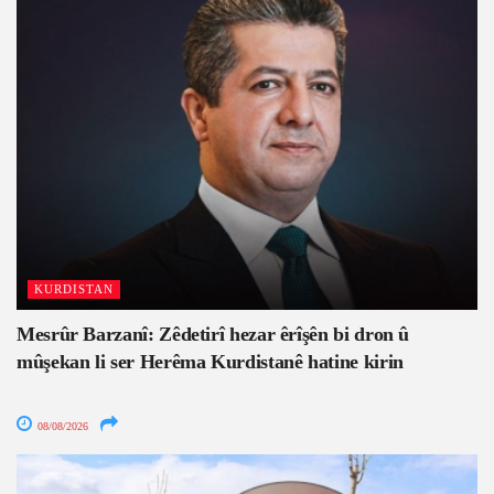
KURDISTAN
Mesrûr Barzanî: Zêdetirî hezar êrîşên bi dron û
mûşekan li ser Herêma Kurdistanê hatine kirin
08/08/2026