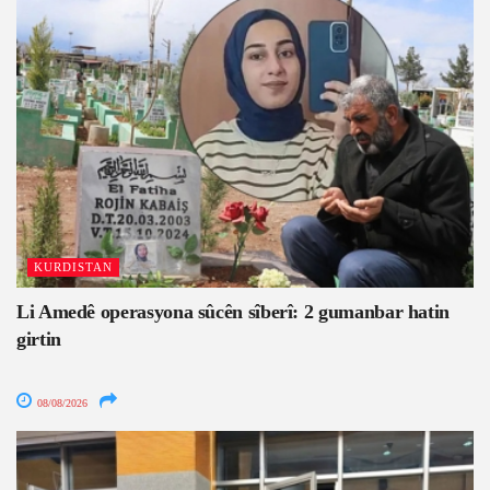
KURDISTAN
Li Amedê operasyona sûcên sîberî: 2 gumanbar hatin
girtin
08/08/2026