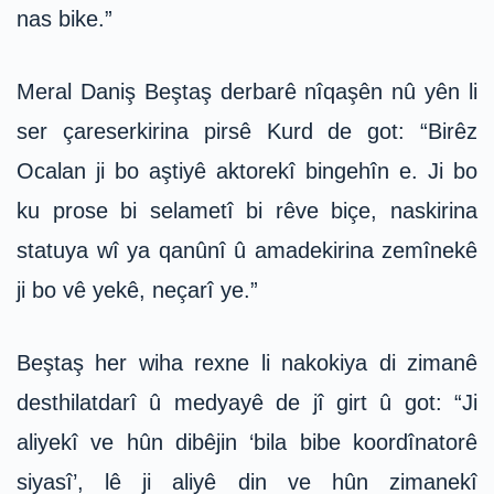
nas bike.”
Meral Daniş Beştaş derbarê nîqaşên nû yên li
ser çareserkirina pirsê Kurd de got: “Birêz
Ocalan ji bo aştiyê aktorekî bingehîn e. Ji bo
ku prose bi selametî bi rêve biçe, naskirina
statuya wî ya qanûnî û amadekirina zemînekê
ji bo vê yekê, neçarî ye.”
Beştaş her wiha rexne li nakokiya di zimanê
desthilatdarî û medyayê de jî girt û got: “Ji
aliyekî ve hûn dibêjin ‘bila bibe koordînatorê
siyasî’, lê ji aliyê din ve hûn zimanekî