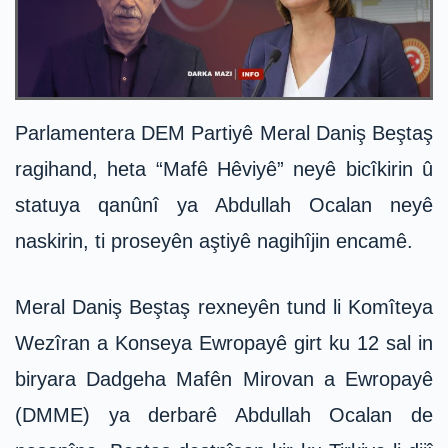
Parlamentera DEM Partiyê Meral Daniş Beştaş
ragihand, heta “Mafê Hêviyê” neyê bicîkirin û
statuya qanûnî ya Abdullah Ocalan neyê
naskirin, ti proseyên aştiyê nagihîjin encamê.
Meral Daniş Beştaş rexneyên tund li Komîteya
Wezîran a Konseya Ewropayê girt ku 12 sal in
biryara Dadgeha Mafên Mirovan a Ewropayê
(DMME) ya derbarê Abdullah Ocalan de