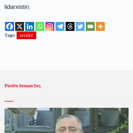
lidarxistin.
Tags:
sereke
Pustên heman beş