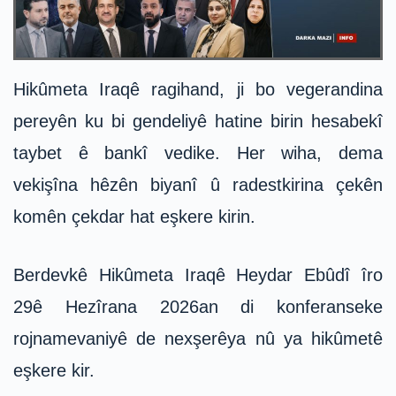
Hikûmeta Iraqê ragihand, ji bo vegerandina
pereyên ku bi gendeliyê hatine birin hesabekî
taybet ê bankî vedike. Her wiha, dema
vekişîna hêzên biyanî û radestkirina çekên
komên çekdar hat eşkere kirin.
Berdevkê Hikûmeta Iraqê Heydar Ebûdî îro
29ê Hezîrana 2026an di konferanseke
rojnamevaniyê de nexşerêya nû ya hikûmetê
eşkere kir.