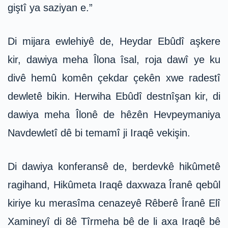
giştî ya saziyan e.”
Di mijara ewlehiyê de, Heydar Ebûdî aşkere
kir, dawiya meha Îlona îsal, roja dawî ye ku
divê hemû komên çekdar çekên xwe radestî
dewletê bikin. Herwiha Ebûdî destnîşan kir, di
dawiya meha Îlonê de hêzên Hevpeymaniya
Navdewletî dê bi temamî ji Iraqê vekişin.
Di dawiya konferansê de, berdevkê hikûmetê
ragihand, Hikûmeta Iraqê daxwaza Îranê qebûl
kiriye ku merasîma cenazeyê Rêberê Îranê Elî
Xamineyî di 8ê Tîrmeha bê de li axa Iraqê bê