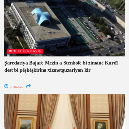
ROJHELATA NAVÎN
Şaredariya Bajarê Mezin a Stenbolê bi zimanê Kurdî
dest bi pêşkêşkirina xizmetguzariyan kir
01/08/2026