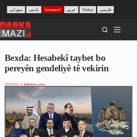
Skip
to
سۆرانی
بادینی
kurmancî
عربي
Türkçe
فارسی
content
Bexda: Hesabekî taybet bo
pereyên gendeliyê tê vekirin
29/06/2026
in
Rojhelata navîn