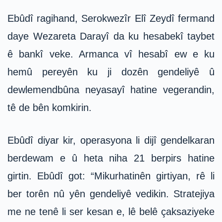
Ebûdî ragihand, Serokwezîr Elî Zeydî fermand
daye Wezareta Darayî da ku hesabekî taybet
ê bankî veke. Armanca vî hesabî ew e ku
hemû pereyên ku ji dozên gendeliyê û
dewlemendbûna neyasayî hatine vegerandin,
tê de bên komkirin.
Ebûdî diyar kir, operasyona li dijî gendelkaran
berdewam e û heta niha 21 berpirs hatine
girtin. Ebûdî got: “Mikurhatinên girtiyan, rê li
ber torên nû yên gendeliyê vedikin. Stratejiya
me ne tenê li ser kesan e, lê belê çaksaziyeke