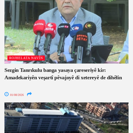
ROJHELATA NAVÎN
Sezgin Tanrıkulu banga yasaya çareseriyê kir:
Amadekariyên veşartî pêvajoyê di xetereyê de dihêlin
01/08/2026