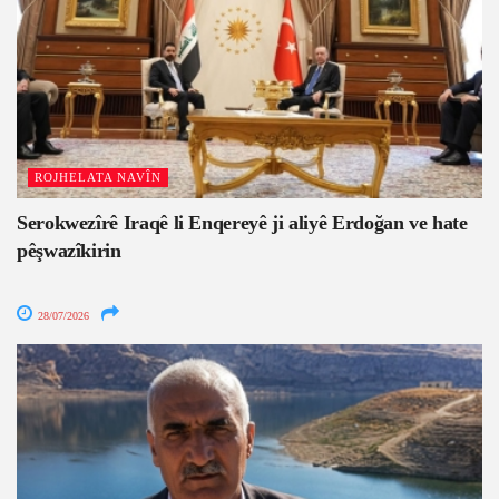
ROJHELATA NAVÎN
Serokwezîrê Iraqê li Enqereyê ji aliyê Erdoğan ve hate
pêşwazîkirin
28/07/2026