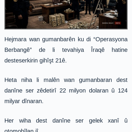
Hejmara wan gumanbarên ku di “Operasyona
Berbangê” de li tevahiya Îraqê hatine
desteserkirin gihîşt 21ê.
Heta niha li malên wan gumanbaran dest
danîne ser zêdetirî 22 milyon dolaran û 124
milyar dînaran.
Her wiha dest danîne ser gelek xanî û
otomobîlan jî.