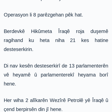
Operasyon li 8 parêzgehan pêk hat.
Berdevkê Hikûmeta Îraqê roja duşemê
ragihand ku heta niha 21 kes hatine
desteserkirin.
Di nav kesên desteserkirî de 13 parlamenterên
vê heyamê û parlamenterekî heyama borî
hene.
Her wiha 2 alîkarên Wezîrê Petrolê yê Îraqê û
çend berpirsên din jî hene.