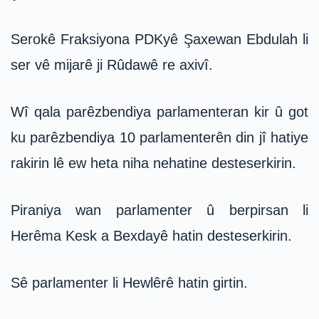
Serokê Fraksiyona PDKyê Şaxewan Ebdulah li
ser vê mijarê ji Rûdawê re axivî.
Wî qala parêzbendiya parlamenteran kir û got
ku parêzbendiya 10 parlamenterên din jî hatiye
rakirin lê ew heta niha nehatine desteserkirin.
Piraniya wan parlamenter û berpirsan li
Herêma Kesk a Bexdayê hatin desteserkirin.
Sê parlamenter li Hewlêrê hatin girtin.