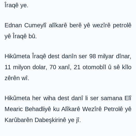
Îraqê ye.
Ednan Cumeylî alîkarê berê yê wezîrê petrolê
yê Îraqê bû.
Hikûmeta Îraqê dest danîn ser 98 milyar dînar,
11 milyon dolar, 70 xanî, 21 otomobîl û sê kîlo
zêrên wî.
Hikûmeta her wiha dest danî li ser samana Elî
Mearic Behadliyê ku Alîkarê Wezîrê Petrolê yê
Karûbarên Dabeşkirinê ye jî.