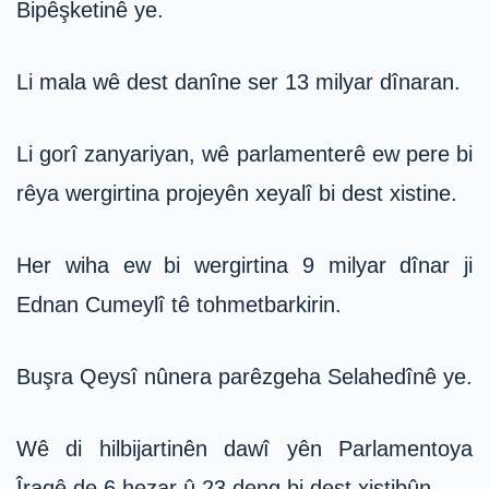
Bipêşketinê ye.
Li mala wê dest danîne ser 13 milyar dînaran.
Li gorî zanyariyan, wê parlamenterê ew pere bi
rêya wergirtina projeyên xeyalî bi dest xistine.
Her wiha ew bi wergirtina 9 milyar dînar ji
Ednan Cumeylî tê tohmetbarkirin.
Buşra Qeysî nûnera parêzgeha Selahedînê ye.
Wê di hilbijartinên dawî yên Parlamentoya
Îraqê de 6 hezar û 23 deng bi dest xistibûn.