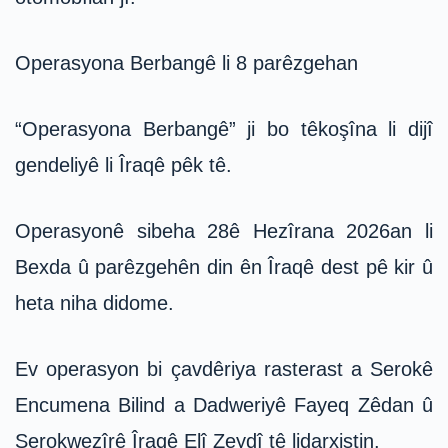
Operasyona Berbangê li 8 parêzgehan
“Operasyona Berbangê” ji bo têkoşîna li dijî
gendeliyê li Îraqê pêk tê.
Operasyonê sibeha 28ê Hezîrana 2026an li
Bexda û parêzgehên din ên Îraqê dest pê kir û
heta niha didome.
Ev operasyon bi çavdêriya rasterast a Serokê
Encumena Bilind a Dadweriyê Fayeq Zêdan û
Serokwezîrê Îraqê Elî Zeydî tê lidarxistin.