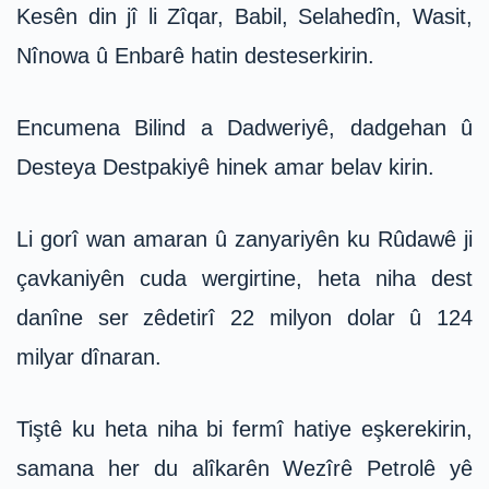
Kesên din jî li Zîqar, Babil, Selahedîn, Wasit,
Nînowa û Enbarê hatin desteserkirin.
Encumena Bilind a Dadweriyê, dadgehan û
Desteya Destpakiyê hinek amar belav kirin.
Li gorî wan amaran û zanyariyên ku Rûdawê ji
çavkaniyên cuda wergirtine, heta niha dest
danîne ser zêdetirî 22 milyon dolar û 124
milyar dînaran.
Tiştê ku heta niha bi fermî hatiye eşkerekirin,
samana her du alîkarên Wezîrê Petrolê yê