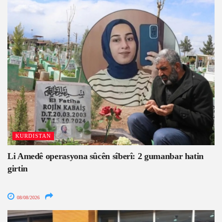
KURDISTAN
Li Amedê operasyona sûcên sîberî: 2 gumanbar hatin
girtin
08/08/2026