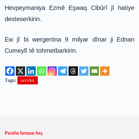
Hevpeymaniya Ezmê Eşwaq Cibûrî jî hatiye
desteserkirin.
Ew jî bi wergertina 9 milyar dînar ji Ednan
Cumeylî tê tohmetbarkirin.
Tags:
sereke
Pustên heman beş