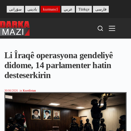
Skip
to
سۆرانی
بادینی
kurmancî
عربي
Türkçe
فارسی
content
Li Îraqê operasyona gendeliyê
didome, 14 parlamenter hatin
desteserkirin
30/06/2026
in
Kurdistan