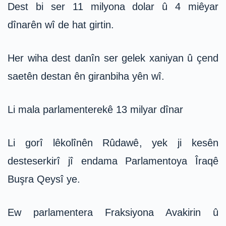
Dest bi ser 11 milyona dolar û 4 miêyar
dînarên wî de hat girtin.
Her wiha dest danîn ser gelek xaniyan û çend
saetên destan ên giranbiha yên wî.
Li mala parlamenterekê 13 milyar dînar
Li gorî lêkolînên Rûdawê, yek ji kesên
desteserkirî jî endama Parlamentoya Îraqê
Buşra Qeysî ye.
Ew parlamentera Fraksiyona Avakirin û