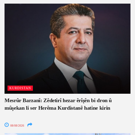
KURDISTAN
Mesrûr Barzanî: Zêdetirî hezar êrîşên bi dron û
mûşekan li ser Herêma Kurdistanê hatine kirin
08/08/2026