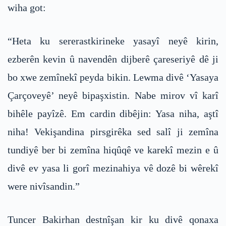
wiha got:
“Heta ku sererastkirineke yasayî neyê kirin,
ezberên kevin û navendên dijberê çareseriyê dê ji
bo xwe zemînekî peyda bikin. Lewma divê ‘Yasaya
Çarçoveyê’ neyê bipaşxistin. Nabe mirov vî karî
bihêle payîzê. Em cardin dibêjin: Yasa niha, aştî
niha! Vekişandina pirsgirêka sed salî ji zemîna
tundiyê ber bi zemîna hiqûqê ve karekî mezin e û
divê ev yasa li gorî mezinahiya vê dozê bi wêrekî
were nivîsandin.”
Tuncer Bakirhan destnîşan kir ku divê qonaxa