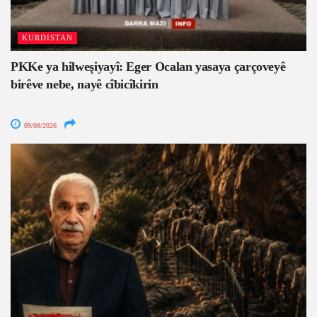
KURDISTAN
PKKe ya hilweşiyayî: Eger Ocalan yasaya çarçoveyê
birêve nebe, nayê cîbicîkirin
09/08/2026