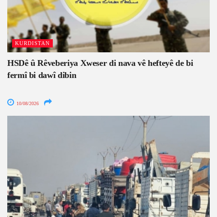
KURDISTAN
HSDê û Rêveberiya Xweser di nava vê hefteyê de bi
fermî bi dawî dibin
10/08/2026