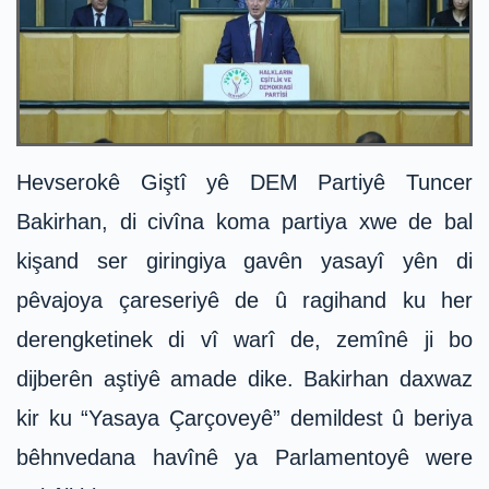
Hevserokê Giştî yê DEM Partiyê Tuncer
Bakirhan, di civîna koma partiya xwe de bal
kişand ser giringiya gavên yasayî yên di
pêvajoya çareseriyê de û ragihand ku her
derengketinek di vî warî de, zemînê ji bo
dijberên aştiyê amade dike. Bakirhan daxwaz
kir ku “Yasaya Çarçoveyê” demildest û beriya
bêhnvedana havînê ya Parlamentoyê were