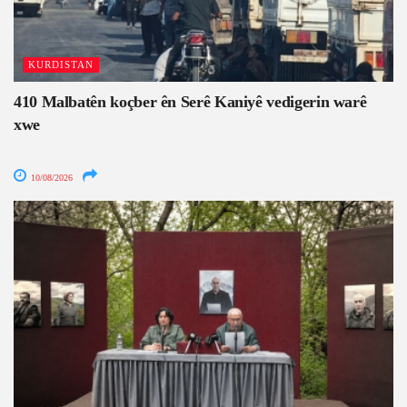
KURDISTAN
410 Malbatên koçber ên Serê Kaniyê vedigerin warê
xwe
10/08/2026