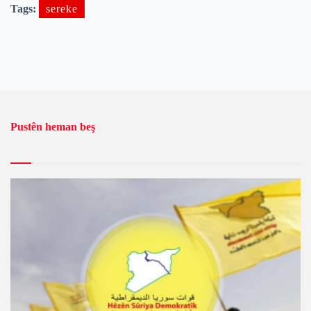
Tags:
sereke
Pustên heman beş