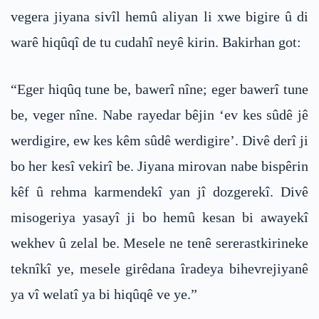
vegera jiyana sivîl hemû aliyan li xwe bigire û di
warê hiqûqî de tu cudahî neyê kirin. Bakirhan got:
“Eger hiqûq tune be, bawerî nîne; eger bawerî tune
be, veger nîne. Nabe rayedar bêjin ‘ev kes sûdê jê
werdigire, ew kes kêm sûdê werdigire’. Divê derî ji
bo her kesî vekirî be. Jiyana mirovan nabe bispêrin
kêf û rehma karmendekî yan jî dozgerekî. Divê
misogeriya yasayî ji bo hemû kesan bi awayekî
wekhev û zelal be. Mesele ne tenê sererastkirineke
teknîkî ye, mesele girêdana îradeya bihevrejiyanê
ya vî welatî ya bi hiqûqê ve ye.”