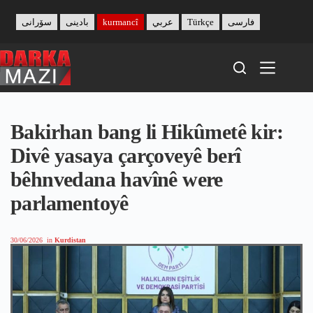
Skip
to
سۆرانی
بادینی
kurmancî
عربي
Türkçe
فارسی
content
Bakirhan bang li Hikûmetê kir:
Divê yasaya çarçoveyê berî
bêhnvedana havînê were
parlamentoyê
30/06/2026
in
Kurdistan