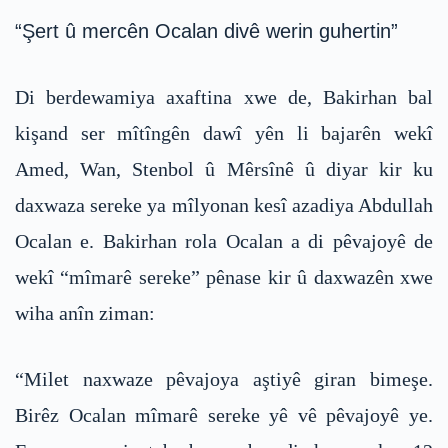
“Şert û mercên Ocalan divê werin guhertin”
Di berdewamiya axaftina xwe de, Bakirhan bal
kişand ser mîtîngên dawî yên li bajarên wekî
Amed, Wan, Stenbol û Mêrsînê û diyar kir ku
daxwaza sereke ya mîlyonan kesî azadiya Abdullah
Ocalan e. Bakirhan rola Ocalan a di pêvajoyê de
wekî “mîmarê sereke” pênase kir û daxwazên xwe
wiha anîn ziman:
“Milet naxwaze pêvajoya aştiyê giran bimeşe.
Birêz Ocalan mîmarê sereke yê vê pêvajoyê ye.