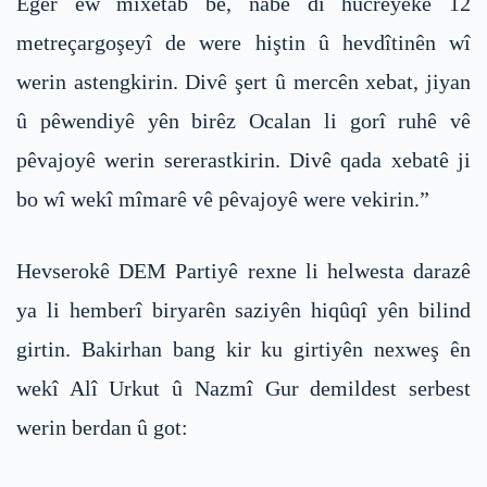
Eger ew mixetab be, nabe di hucreyeke 12
metreçargoşeyî de were hiştin û hevdîtinên wî
werin astengkirin. Divê şert û mercên xebat, jiyan
û pêwendiyê yên birêz Ocalan li gorî ruhê vê
pêvajoyê werin sererastkirin. Divê qada xebatê ji
bo wî wekî mîmarê vê pêvajoyê were vekirin.”
Hevserokê DEM Partiyê rexne li helwesta darazê
ya li hemberî biryarên saziyên hiqûqî yên bilind
girtin. Bakirhan bang kir ku girtiyên nexweş ên
wekî Alî Urkut û Nazmî Gur demildest serbest
werin berdan û got: