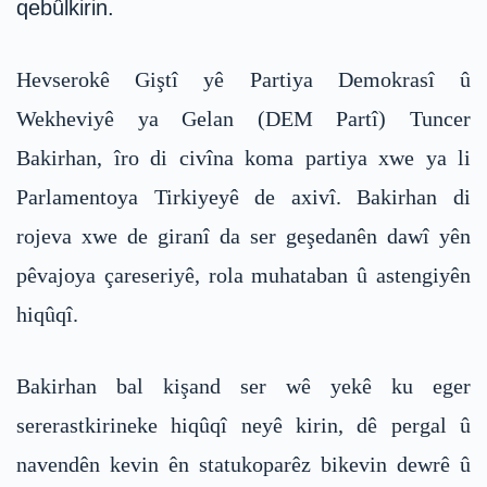
qebûlkirin.
Hevserokê Giştî yê Partiya Demokrasî û
Wekheviyê ya Gelan (DEM Partî) Tuncer
Bakirhan, îro di civîna koma partiya xwe ya li
Parlamentoya Tirkiyeyê de axivî. Bakirhan di
rojeva xwe de giranî da ser geşedanên dawî yên
pêvajoya çareseriyê, rola muhataban û astengiyên
hiqûqî.
Bakirhan bal kişand ser wê yekê ku eger
sererastkirineke hiqûqî neyê kirin, dê pergal û
navendên kevin ên statukoparêz bikevin dewrê û