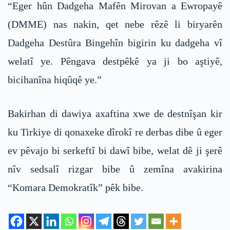
“Eger hûn Dadgeha Mafên Mirovan a Ewropayê
(DMME) nas nakin, qet nebe rêzê li biryarên
Dadgeha Destûra Bingehîn bigirin ku dadgeha vî
welatî ye. Pêngava destpêkê ya ji bo aştiyê,
bicihanîna hiqûqê ye.”
Bakirhan di dawiya axaftina xwe de destnîşan kir
ku Tirkiye di qonaxeke dîrokî re derbas dibe û eger
ev pêvajo bi serkeftî bi dawî bibe, welat dê ji şerê
nîv sedsalî rizgar bibe û zemîna avakirina
“Komara Demokratîk” pêk bibe.