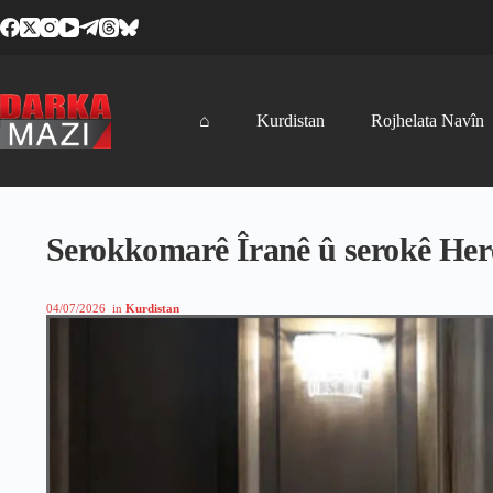
Skip
to
content
⌂
Kurdistan
Rojhelata Navîn
Serokkomarê Îranê û serokê Her
04/07/2026
in
Kurdistan