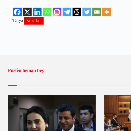
Tags:
sereke
Pustên heman beş