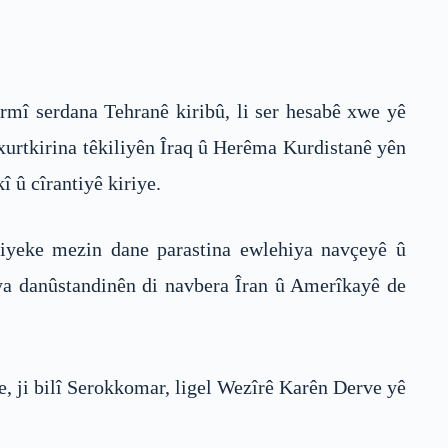
mî serdana Tehranê kiribû, li ser hesabê xwe yê
 xurtkirina têkiliyên Îraq û Herêma Kurdistanê yên
î û cîrantiyê kiriye.
giyeke mezin dane parastina ewlehiya navçeyê û
iya danûstandinên di navbera Îran û Amerîkayê de
, ji bilî Serokkomar, ligel Wezîrê Karên Derve yê