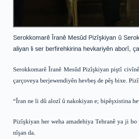
Serokkomarê Îranê Mesûd Pizîşkiyan û Serokê
aliyan li ser berfirehkirina hevkariyên aborî, 
Serokkomarê Îranê Mesûd Pizîşkiyan piştî civîn
çarçoveya berjewendiyên hevbeş de pêş bixe. Pizîş
“Îran ne li dû alozî û nakokiyan e; bipêşxistina h
Pizîşkiyan her weha amadehiya Tehranê ya ji bo x
nîşan da.