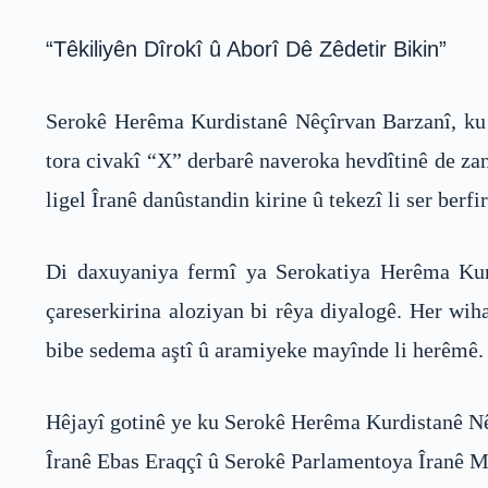
“Têkiliyên Dîrokî û Aborî Dê Zêdetir Bikin”
Serokê Herêma Kurdistanê Nêçîrvan Barzanî, ku 
tora civakî “X” derbarê naveroka hevdîtinê de zan
ligel Îranê danûstandin kirine û tekezî li ser berf
Di daxuyaniya fermî ya Serokatiya Herêma Kurd
çareserkirina aloziyan bi rêya diyalogê. Her wi
bibe sedema aştî û aramiyeke mayînde li herêmê.
Hêjayî gotinê ye ku Serokê Herêma Kurdistanê Nêç
Îranê Ebas Eraqçî û Serokê Parlamentoya Îranê M