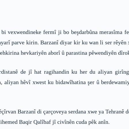
bi vexwendineke fermî ji bo beşdarbûna merasîma fer
yarî parve kirin. Barzanî diyar kir ku wan li ser rêyên
irehkirina hevkariyên aborî û parastina pêwendiyên dîrok
istanê de jî hat ragihandin ku her du aliyan girîn
ha, aliyan hêvî xwest ku bidawîhatina şer û berdewam
îrvan Barzanî di çarçoveya serdana xwe ya Tehranê de
ihemed Baqir Qalîbaf jî civînên cuda pêk anîn.