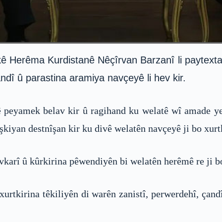
 Herêma Kurdistanê Nêçîrvan Barzanî li paytexta Î
çandî û parastina aramiya navçeyê li hev kir.
ê peyamek belav kir û ragihand ku welatê wî amade y
kiyan destnîşan kir ku divê welatên navçeyê ji bo xurt
evkarî û kûrkirina pêwendiyên bi welatên herêmê re ji b
urtkirina têkiliyên di warên zanistî, perwerdehî, çand