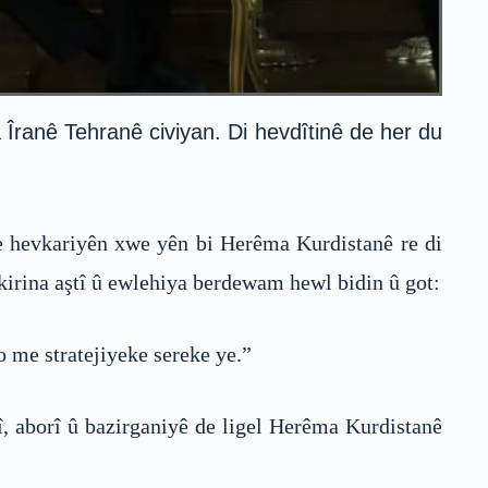
ranê Tehranê civiyan. Di hevdîtinê de her du
e hevkariyên xwe yên bi Herêma Kurdistanê re di
kirina aştî û ewlehiya berdewam hewl bidin û got:
o me stratejiyeke sereke ye.”
î, aborî û bazirganiyê de ligel Herêma Kurdistanê