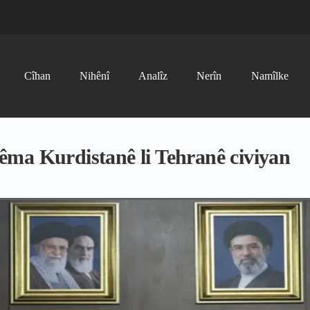
Cîhan
Nihênî
Analîz
Nerîn
Namîlke
êma Kurdistanê li Tehranê civiyan