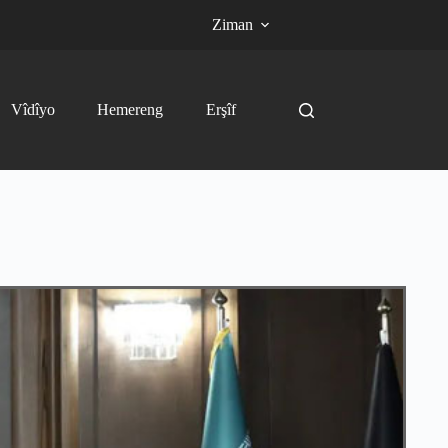
Ziman
Vîdîyo
Hemereng
Erşîf