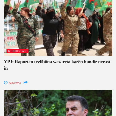
KURDISTAN
YPJ: Raportên tevlîbûna wezareta karên hundir nerast
in
04/08/2026