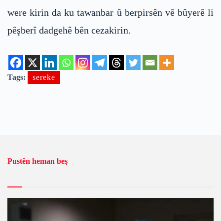
were kirin da ku tawanbar û berpirsên vê bûyerê li
pêşberî dadgehê bên cezakirin.
Tags:
sereke
Pustên heman beş