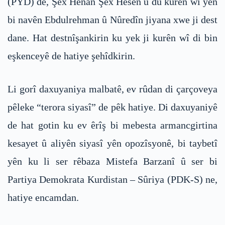
(PYD) de, Şêx Henan Şêx Hesen û du kurên wî yên
bi navên Ebdulrehman û Nûredîn jiyana xwe ji dest
dane. Hat destnîşankirin ku yek ji kurên wî di bin
eşkenceyê de hatiye şehîdkirin.
Li gorî daxuyaniya malbatê, ev rûdan di çarçoveya
pêleke “terora siyasî” de pêk hatiye. Di daxuyaniyê
de hat gotin ku ev êrîş bi mebesta armancgirtina
kesayet û aliyên siyasî yên opozîsyonê, bi taybetî
yên ku li ser rêbaza Mistefa Barzanî û ser bi
Partiya Demokrata Kurdistan – Sûriya (PDK-S) ne,
hatiye encamdan.