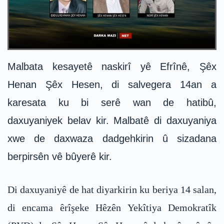
Malbata kesayetê naskirî yê Efrînê, Şêx
Henan Şêx Hesen, di salvegera 14an a
karesata ku bi serê wan de hatibû,
daxuyaniyek belav kir. Malbatê di daxuyaniya
xwe de daxwaza dadgehkirin û sizadana
berpirsên vê bûyerê kir.
Di daxuyaniyê de hat diyarkirin ku beriya 14 salan,
di encama êrîşeke Hêzên Yekîtiya Demokratîk