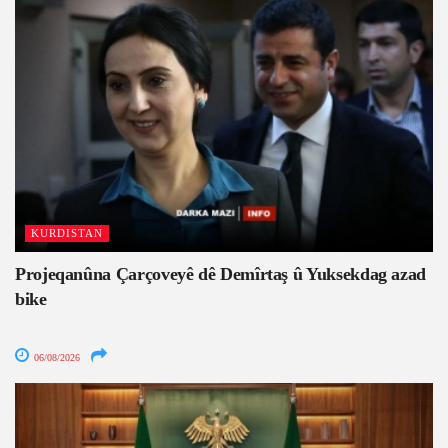
KURDISTAN
Projeqanûna Çarçoveyê dê Demîrtaş û Yuksekdag azad
bike
06/08/2026