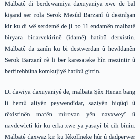
Malbatê di berdewamiya daxuyaniya xwe de bal
kişand ser rola Serok Mesûd Barzanî û destnîşan
kir ku di wê serdemê de ji bo 11 endamên malbatê
biryara bidarvekirinê (îdamê) hatibû derxistin.
Malbatê da zanîn ku bi destwerdan û hewldanên
Serok Barzanî rê li ber karesateke hîn mezintir û
berfirehbûna komkujiyê hatibû girtin.
Di dawiya daxuyaniyê de, malbata Şêx Henan bang
li hemû aliyên peywendîdar, saziyên hiqûqî û
rêxistinên mafên mirovan yên navxweyî û
navdewletî kir ku erka xwe ya yasayî bi cih bînin.
Malbatê daxwaz kir ku lêkolîneke hûr û dadperwer