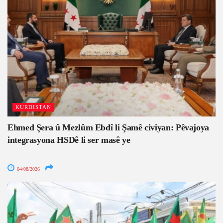
KURDISTAN
Ehmed Şera û Mezlûm Ebdî li Şamê civiyan: Pêvajoya
integrasyona HSDê li ser masê ye
04/08/2026