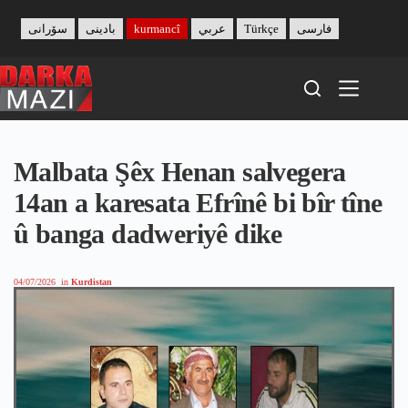
Skip
to
سۆرانی
بادینی
kurmancî
عربي
Türkçe
فارسی
content
Malbata Şêx Henan salvegera
14an a karesata Efrînê bi bîr tîne
û banga dadweriyê dike
04/07/2026
in
Kurdistan