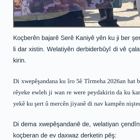
Koçberên bajarê Serê Kaniyê yên ku ji ber ş
li dar xistin. Welatiyên derbiderbûyî di vê 
kirin.
Di xwepêşandana ku îro 5ê Tîrmeha 2026an hat bi
rêyeke ewleh ji wan re were peydakirin da ku kar
yekê ku şert û mercên jiyanê di nav kampên nişte
Di dema xwepêşandanê de, welatiyan çendîn d
koçberan de ev daxwaz derketin pêş: