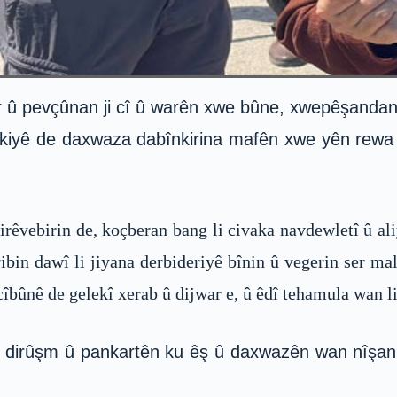
er û pevçûnan ji cî û warên xwe bûne, xwepêşandan
çalakiyê de daxwaza dabînkirina mafên xwe yên re
rêvebirin de, koçberan bang li civaka navdewletî û a
ibin dawî li jiyana derbideriyê bînin û vegerin ser 
cîbûnê de gelekî xerab û dijwar e, û êdî tehamula wan
irûşm û pankartên ku êş û daxwazên wan nîşan di