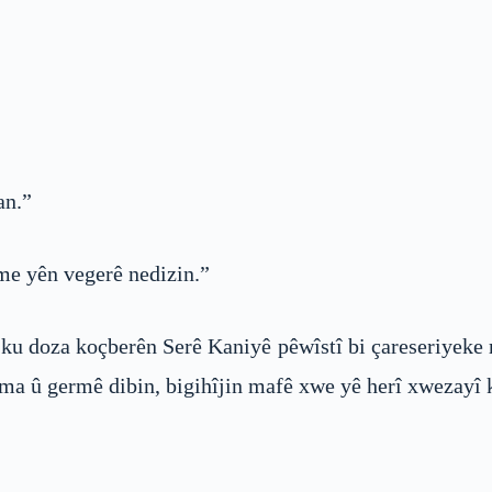
an.”
me yên vegerê nedizin.”
u doza koçberên Serê Kaniyê pêwîstî bi çareseriyeke 
ma û germê dibin, bigihîjin mafê xwe yê herî xwezayî ku