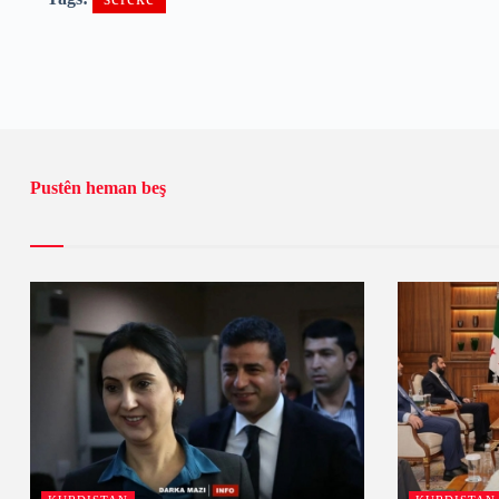
Pustên heman beş