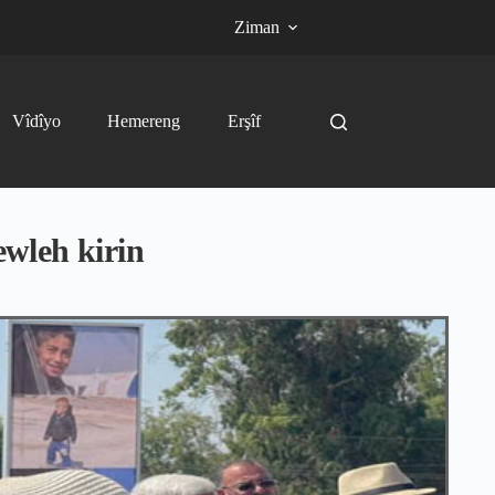
Ziman
Vîdîyo
Hemereng
Erşîf
wleh kirin