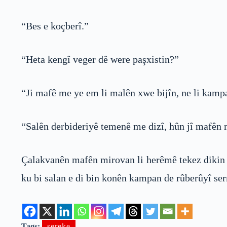
“Bes e koçberî.”
“Heta kengî veger dê were paşxistin?”
“Ji mafê me ye em li malên xwe bijîn, ne li kamp
“Salên derbideriyê temenê me dizî, hûn jî mafên 
Çalakvanên mafên mirovan li herêmê tekez dikin k
ku bi salan e di bin konên kampan de rûberûyî ser
Tags:
sereke