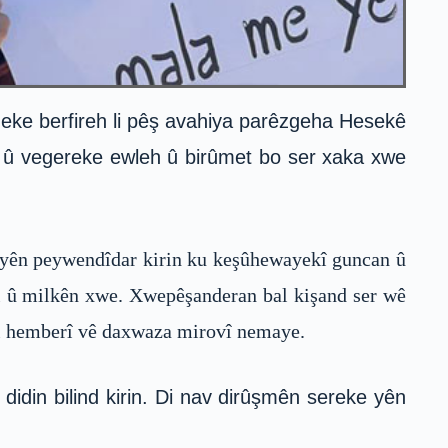
eke berfireh li pêş avahiya parêzgeha Hesekê
wa û vegereke ewleh û birûmet bo ser xaka xwe
liyên peywendîdar kirin ku keşûhewayekî guncan û
mal û milkên xwe. Xwepêşanderan bal kişand ser wê
 li hemberî vê daxwaza mirovî nemaye.
din bilind kirin. Di nav dirûşmên sereke yên