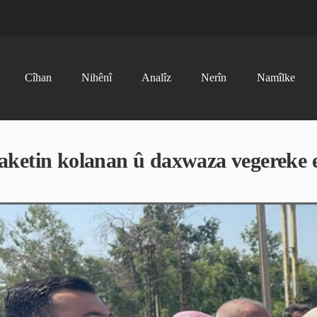
Cîhan
Nihênî
Analîz
Nerîn
Namîlke
aketin kolanan û daxwaza vegereke e