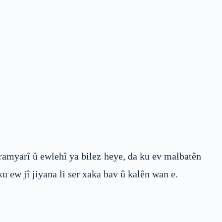
ramyarî û ewlehî ya bilez heye, da ku ev malbatên
 ew jî jiyana li ser xaka bav û kalên wan e.