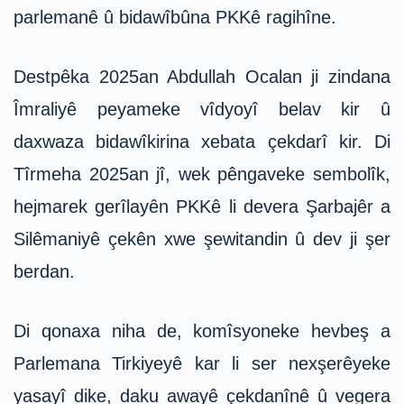
parlemanê û bidawîbûna PKKê ragihîne.
Destpêka 2025an Abdullah Ocalan ji zindana
Îmraliyê peyameke vîdyoyî belav kir û
daxwaza bidawîkirina xebata çekdarî kir. Di
Tîrmeha 2025an jî, wek pêngaveke sembolîk,
hejmarek gerîlayên PKKê li devera Şarbajêr a
Silêmaniyê çekên xwe şewitandin û dev ji şer
berdan.
Di qonaxa niha de, komîsyoneke hevbeş a
Parlemana Tirkiyeyê kar li ser nexşerêyeke
yasayî dike, daku awayê çekdanînê û vegera