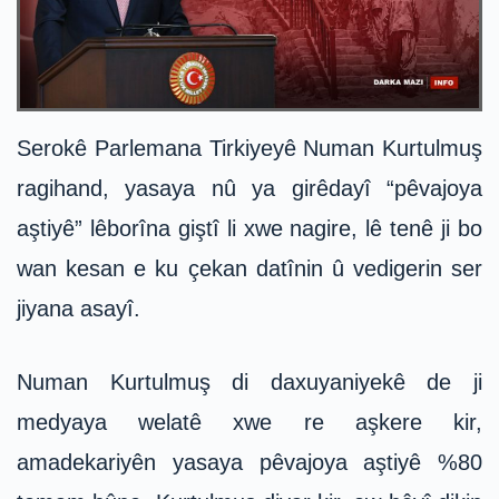
Serokê Parlemana Tirkiyeyê Numan Kurtulmuş
ragihand, yasaya nû ya girêdayî “pêvajoya
aştiyê” lêborîna giştî li xwe nagire, lê tenê ji bo
wan kesan e ku çekan datînin û vedigerin ser
jiyana asayî.
Numan Kurtulmuş di daxuyaniyekê de ji
medyaya welatê xwe re aşkere kir,
amadekariyên yasaya pêvajoya aştiyê %80