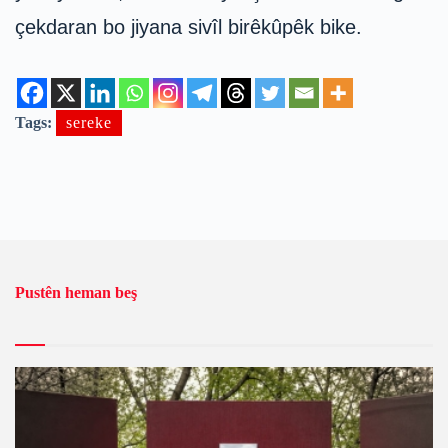
çekdaran bo jiyana sivîl birêkûpêk bike.
Tags:
sereke
Pustên heman beş