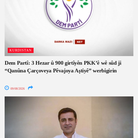
KURDISTAN
Dem Partî: 3 Hezar û 900 girtîyên PKK’ê wê sûd ji
“Qanûna Çarçoveya Pêvajoya Aştiyê” werbigirin
09/08/2026