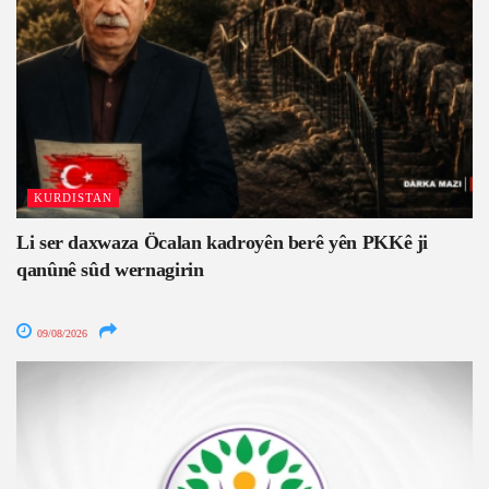
KURDISTAN
Li ser daxwaza Öcalan kadroyên berê yên PKKê ji
qanûnê sûd wernagirin
09/08/2026