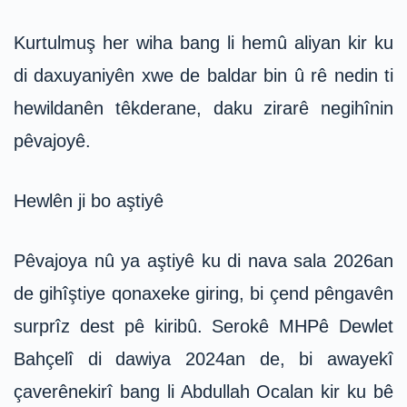
Kurtulmuş her wiha bang li hemû aliyan kir ku
di daxuyaniyên xwe de baldar bin û rê nedin ti
hewildanên têkderane, daku zirarê negihînin
pêvajoyê.
Hewlên ji bo aştiyê
Pêvajoya nû ya aştiyê ku di nava sala 2026an
de gihîştiye qonaxeke giring, bi çend pêngavên
surprîz dest pê kiribû. Serokê MHPê Dewlet
Bahçelî di dawiya 2024an de, bi awayekî
çaverênekirî bang li Abdullah Ocalan kir ku bê