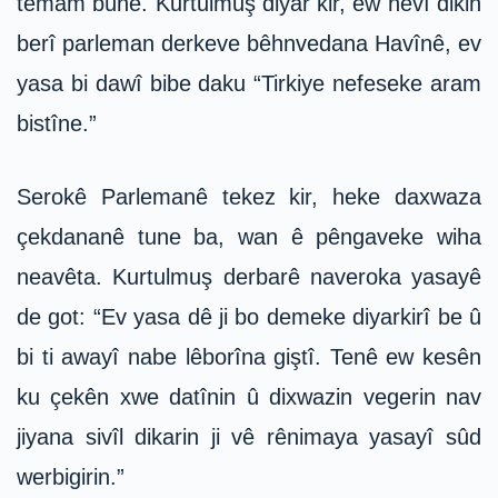
temam bûne. Kurtulmuş diyar kir, ew hêvî dikin
berî parleman derkeve bêhnvedana Havînê, ev
yasa bi dawî bibe daku “Tirkiye nefeseke aram
bistîne.”
Serokê Parlemanê tekez kir, heke daxwaza
çekdananê tune ba, wan ê pêngaveke wiha
neavêta. Kurtulmuş derbarê naveroka yasayê
de got: “Ev yasa dê ji bo demeke diyarkirî be û
bi ti awayî nabe lêborîna giştî. Tenê ew kesên
ku çekên xwe datînin û dixwazin vegerin nav
jiyana sivîl dikarin ji vê rênimaya yasayî sûd
werbigirin.”