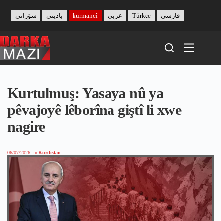
Skip
to
سۆرانی
بادینی
kurmancî
عربي
Türkçe
فارسی
content
Kurtulmuş: Yasaya nû ya
pêvajoyê lêborîna giştî li xwe
nagire
06/07/2026
in
Kurdistan