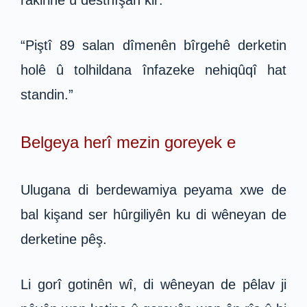
rakirine û destnîşan kir:
“Piştî 89 salan dîmenên bîrgehê derketin
holê û tolhildana înfazeke nehiqûqî hat
standin.”
Belgeya herî mezin goreyek e
Ulugana di berdewamiya peyama xwe de
bal kişand ser hûrgiliyên ku di wêneyan de
derketine pêş.
Li gorî gotinên wî, di wêneyan de pêlav ji