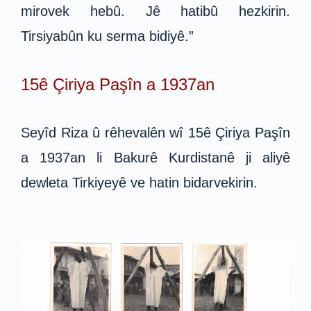
mirovek hebû. Jê hatibû hezkirin.
Tirsiyabûn ku serma bidiyê.”
15ê Çiriya Paşîn a 1937an
Seyîd Riza û rêhevalên wî 15ê Çiriya Paşîn
a 1937an li Bakurê Kurdistanê ji aliyê
dewleta Tirkiyeyê ve hatin bidarvekirin.