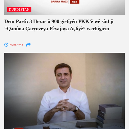
KURDISTAN
Dem Partî: 3 Hezar û 900 girtîyên PKK’ê wê sûd ji
“Qanûna Çarçoveya Pêvajoya Aştiyê” werbigirin
09/08/2026