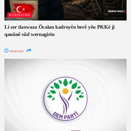
KURDISTAN
Li ser daxwaza Öcalan kadroyên berê yên PKKê ji
qanûnê sûd wernagirin
09/08/2026