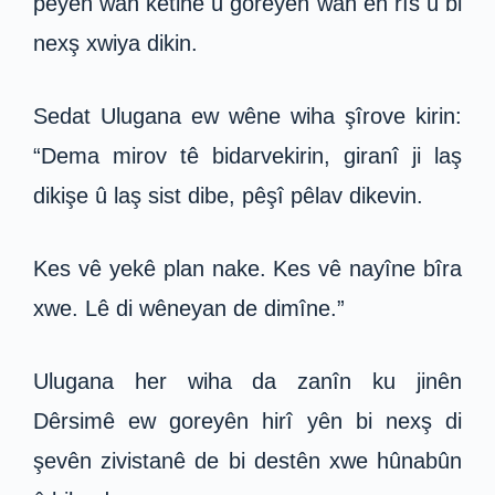
pêyên wan ketine û goreyên wan ên rîs û bi
nexş xwiya dikin.
Sedat Ulugana ew wêne wiha şîrove kirin:
“Dema mirov tê bidarvekirin, giranî ji laş
dikişe û laş sist dibe, pêşî pêlav dikevin.
Kes vê yekê plan nake. Kes vê nayîne bîra
xwe. Lê di wêneyan de dimîne.”
Ulugana her wiha da zanîn ku jinên
Dêrsimê ew goreyên hirî yên bi nexş di
şevên zivistanê de bi destên xwe hûnabûn