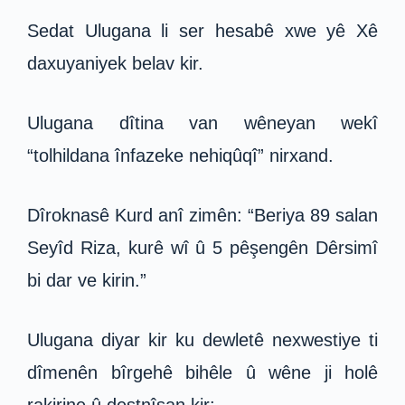
Sedat Ulugana li ser hesabê xwe yê Xê
daxuyaniyek belav kir.
Ulugana dîtina van wêneyan wekî
“tolhildana înfazeke nehiqûqî” nirxand.
Dîroknasê Kurd anî zimên: “Beriya 89 salan
Seyîd Riza, kurê wî û 5 pêşengên Dêrsimî
bi dar ve kirin.”
Ulugana diyar kir ku dewletê nexwestiye ti
dîmenên bîrgehê bihêle û wêne ji holê