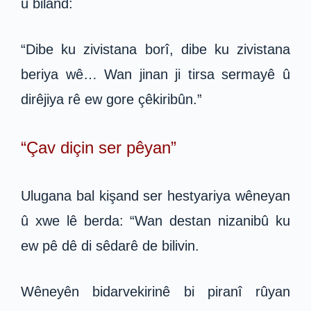
û biland:
“Dibe ku zivistana borî, dibe ku zivistana
beriya wê… Wan jinan ji tirsa sermayê û
dirêjiya rê ew gore çêkiribûn.”
“Çav diçin ser pêyan”
Ulugana bal kişand ser hestyariya wêneyan
û xwe lê berda: “Wan destan nizanibû ku
ew pê dê di sêdarê de bilivin.
Wêneyên bidarvekirinê bi piranî rûyan