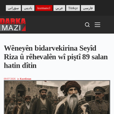
Skip
to
سۆرانی
بادینی
kurmancî
عربي
Türkçe
فارسی
content
Wêneyên bidarvekirina Seyîd
Riza û rêhevalên wî piştî 89 salan
hatin dîtin
09/07/2026
in
Kurdistan