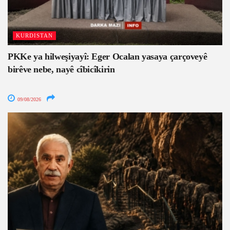
KURDISTAN
PKKe ya hilweşiyayî: Eger Ocalan yasaya çarçoveyê
birêve nebe, nayê cîbicîkirin
09/08/2026