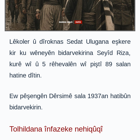
Lêkoler û dîroknas Sedat Ulugana eşkere
kir ku wêneyên bidarvekirina Seyîd Riza,
kurê wî û 5 rêhevalên wî piştî 89 salan
hatine dîtin.
Ew pêşengên Dêrsimê sala 1937an hatibûn
bidarvekirin.
Tolhildana înfazeke nehiqûqî