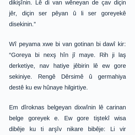
dikişînin. Lê di van wêneyan de çav diçin
jêr, diçin ser pêyan û li ser goreyekê
disekinin.”
Wî peyama xwe bi van gotinan bi dawî kir:
“Goreya bi nexş hîn jî maye. Rih ji laş
derketiye, nav hatiye jêbirin lê ew gore
sekiniye. Rengê Dêrsimê û germahiya
destê ku ew hûnaye hilgirtiye.
Em dîroknas belgeyan dixwînin lê carinan
belge goreyek e. Ew gore tiştekî wisa
dibêje ku ti arşîv nikare bibêje: Li vir