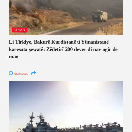
CÎHAN
Li Tirkiye, Bakurê Kurdistanê û Yûnanistanê
karesata şewatê: Zêdetirî 200 dever di nav agir de
man
01/08/2026