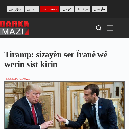
Skip
to
سۆرانی
بادینی
kurmancî
عربي
Türkçe
فارسی
content
Tiramp: sizayên ser Îranê wê
werin sist kirin
12/09/2019
in
Cîhan