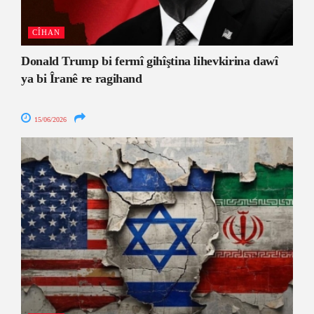
CÎHAN
Donald Trump bi fermî gihîştina lihevkirina dawî
ya bi Îranê re ragihand
15/06/2026