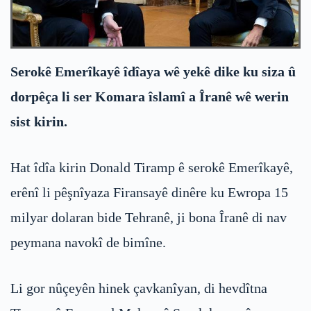
Serokê Emerîkayê îdîaya wê yekê dike ku siza û
dorpêça li ser Komara îslamî a Îranê wê werin
sist kirin.
Hat îdîa kirin Donald Tiramp ê serokê Emerîkayê,
erênî li pêşnîyaza Firansayê dinêre ku Ewropa 15
milyar dolaran bide Tehranê, ji bona Îranê di nav
peymana navokî de bimîne.
Li gor nûçeyên hinek çavkanîyan, di hevdîtna