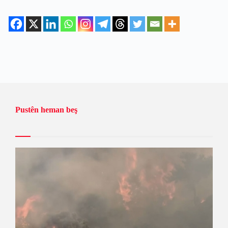
Pustên heman beş