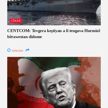
CÎHAN
CENTCOM: Tevgera keştiyan a li tengava Hurmizê
bêrawestan didome
20/06/2026