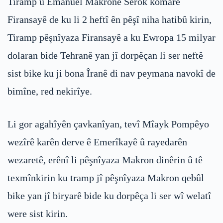
Tiramp û Emanuel Makronê Serok komarê
Firansayê de ku li 2 heftî ên pêşî niha hatibû kirin,
Tiramp pêşnîyaza Firansayê a ku Ewropa 15 milyar
dolaran bide Tehranê yan jî dorpêçan li ser neftê
sist bike ku ji bona Îranê di nav peymana navokî de
bimîne, red nekirîye.
Li gor agahîyên çavkanîyan, tevî Mîayk Pompêyo
wezîrê karên derve ê Emerîkayê û rayedarên
wezaretê, erênî li pêşnîyaza Makron dinêrin û tê
texmînkirin ku tramp jî pêşnîyaza Makron qebûl
bike yan jî biryarê bide ku dorpêça li ser wî welatî
were sist kirin.