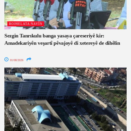
ROJHELATA NAVÎN
Sezgin Tanrıkulu banga yasaya çareseriyê kir:
Amadekariyên veşartî pêvajoyê di xetereyê de dihêlin
01/08/2026