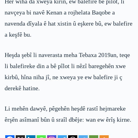
Her wiha da xweya kirin, ew balefire bê pîlot, li
navçeya bi navê Kenan a rojhelata Baqobe a
navenda dîyala ê hat xistin û eşkere bû, ew balefire
a keşfê bu.
Heşda şebî li naverasta meha Tebaxa 2019an, teqe
li balefireke din a bê pîlot li nêzî baregehên xwe
kirbû, hîna niha jî, ne xweya ye ew balefire ji ç
derekê hatine.
Li mehên dawyê, pêgehên heşdê rastî hejmareke
êrşên asîmanî bûn û sraîl dbêje: wan ew êrîş kirne.