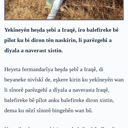
Yekîneyên heşda şebî a Iraqê, îro balefireke bê
pîlot ku bi diron tên naskirin, li parêzgehî a
dîyala a naverast xistin.
Heyeta fermandarîya heşda şebî a Iraqê, di
beyaneke nivîskî de, eşkere kirin ku yekîneyên wan
li sînorê parêzgehî a dîyala a naverasta Iraqê,
balefireke bê pîlot anku balefireke diron xistin,
dema ku nêzî sînorê bingehên wan bû.