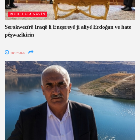
ROJHELATA NAVÎN
Serokwezîrê Iraqê li Enqereyê ji aliyê Erdoğan ve hate
pêşwazîkirin
28/07/2026