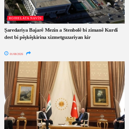
ROJHELATA NAVÎN
Şaredariya Bajarê Mezin a Stenbolê bi zimanê Kurdî
dest bi pêşkêşkirina xizmetguzariyan kir
01/08/2026