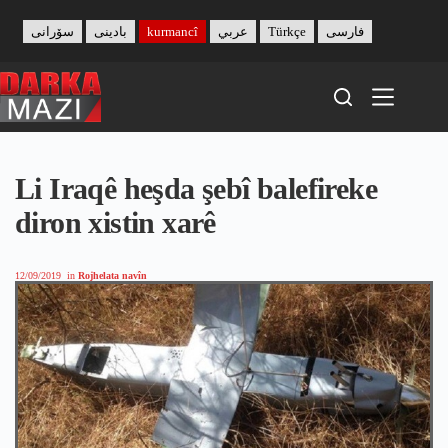
Skip
to
سۆرانی
بادینی
kurmancî
عربي
Türkçe
فارسی
content
Li Iraqê heşda şebî balefireke
diron xistin xarê
12/09/2019
in
Rojhelata navîn