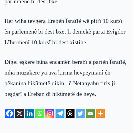
parlemenê bi dest bxe.
Her wiha tevgera Erebên Îsraîlê wê pitrî 10 kursî
ên parlemenê bi dest bxe, li demekê parta Evîgdor
Lîbermenî 10 kursî bi dest xistine.
Digel eşkere bûna encamên berahî a partên Îsraîlê,
niha muzakere ya ava kirina hevpeymanî ên
pêkanîna hikûmetê dikin, lê Netanyahu tiris ji
beşdarî a Ereban di hikûmetê de heye.