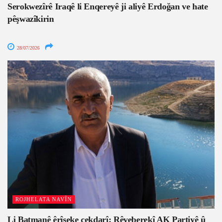
Serokwezîrê Iraqê li Enqereyê ji aliyê Erdoğan ve hate
pêşwazîkirin
28/07/2026
ROJHELATA NAVÎN
Li Batmanê êrîşeke çekdarî: Rêveberekî AK Partiyê û