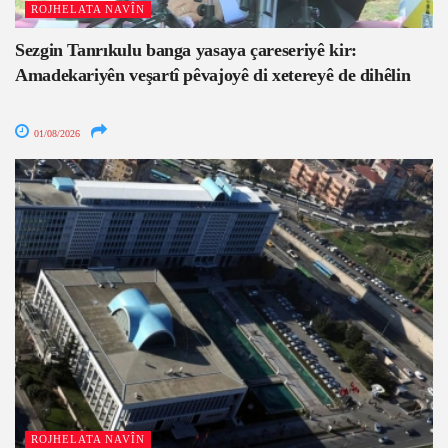
ROJHELATA NAVÎN
Sezgin Tanrıkulu banga yasaya çareseriyê kir:
Amadekariyên veşartî pêvajoyê di xetereyê de dihêlin
01/08/2026
ROJHELATA NAVÎN