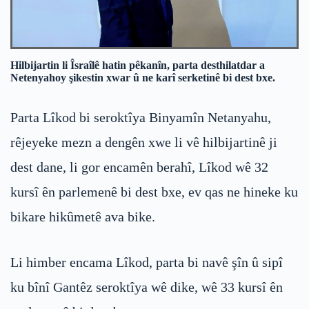
Hilbijartin li Îsraîlê hatin pêkanîn, parta desthilatdar a
Netenyahoy şikestin xwar û ne karî serketinê bi dest bxe.
Parta Lîkod bi seroktîya Binyamîn Netanyahu,
rêjeyeke mezn a dengên xwe li vê hilbijartinê ji
dest dane, li gor encamên berahî, Lîkod wê 32
kursî ên parlemenê bi dest bxe, ev qas ne hineke ku
bikare hikûmetê ava bike.
Li himber encama Lîkod, parta bi navê şîn û sipî
ku bînî Gantêz seroktîya wê dike, wê 33 kursî ên