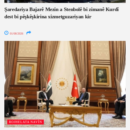
Şaredariya Bajarê Mezin a Stenbolê bi zimanê Kurdî
dest bi pêşkêşkirina xizmetguzariyan kir
01/08/2026
ROJHELATA NAVÎN