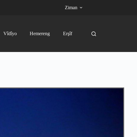
Ziman
Vîdîyo
Hemereng
Erşîf