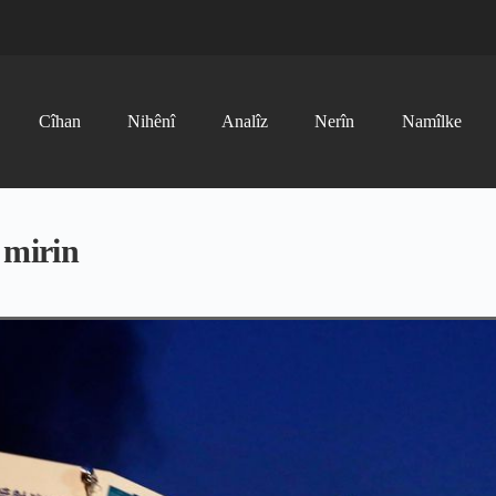
Cîhan
Nihênî
Analîz
Nerîn
Namîlke
 mirin