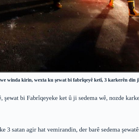
 winda kirin, wexta ku şewat bi fabrîqeyê ketî, 3 karkerên din jî
ê, şewat bi Fabrîqeyeke ket û ji sedema wê, nozde kark
e 3 satan agir hat vemirandin, der barê sedema şewatê d