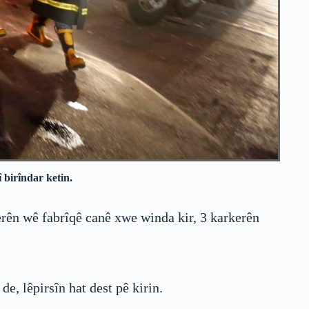
 birîndar ketin.
erên wê fabrîqê canê xwe winda kir, 3 karkerên
e, lêpirsîn hat dest pê kirin.