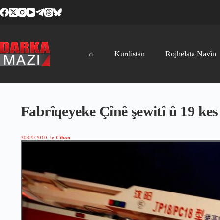
Skip
to
content
⌂
Kurdistan
Rojhelata Navîn
Fabrîqeyeke Çînê şewitî û 19 kes
30/09/2019
in
Cîhan