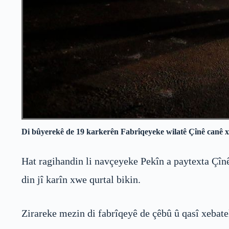
Di bûyerekê de 19 karkerên Fabrîqeyeke wilatê Çînê canê xwe
Hat ragihandin li navçeyeke Pekîn a paytexta Çîn
din jî karîn xwe qurtal bikin.
Zirareke mezin di fabrîqeyê de çêbû û qasî xebatek