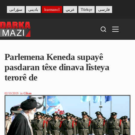
Skip
to
سۆرانی
بادینی
kurmancî
عربي
Türkçe
فارسی
content
Parlemena Keneda supayê
pasdaran têxe dinava lîsteya
terorê de
02/10/2019
in
Cîhan