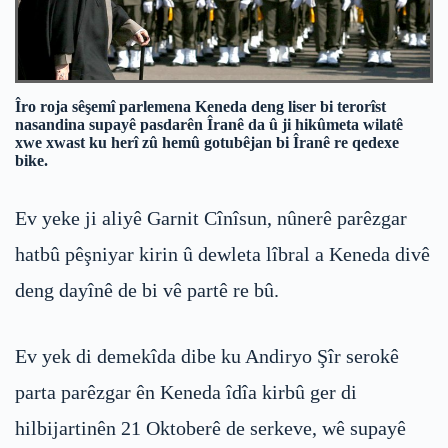
Îro roja sêşemî parlemena Keneda deng liser bi terorîst
nasandina supayê pasdarên Îranê da û ji hikûmeta wilatê
xwe xwast ku herî zû hemû gotubêjan bi Îranê re qedexe
bike.
Ev yeke ji aliyê Garnit Cînîsun, nûnerê parêzgar
hatbû pêşniyar kirin û dewleta lîbral a Keneda divê
deng dayînê de bi vê partê re bû.
Ev yek di demekîda dibe ku Andiryo Şîr serokê
parta parêzgar ên Keneda îdîa kirbû ger di
hilbijartinên 21 Oktoberê de serkeve, wê supayê