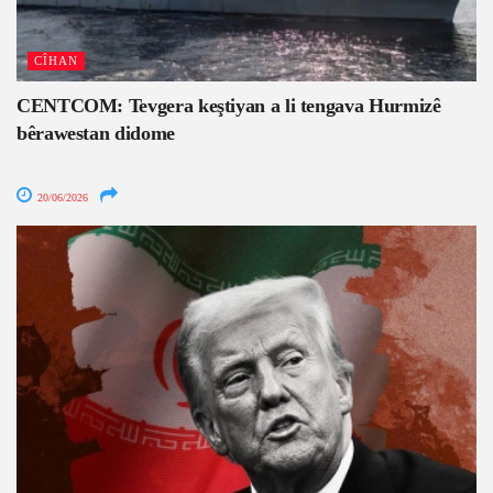
CÎHAN
CENTCOM: Tevgera keştiyan a li tengava Hurmizê
bêrawestan didome
20/06/2026