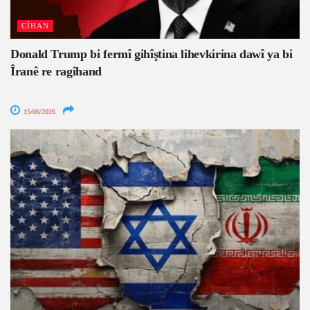
CÎHAN
Donald Trump bi fermî gihîştina lihevkirina dawî ya bi
Îranê re ragihand
15/06/2026