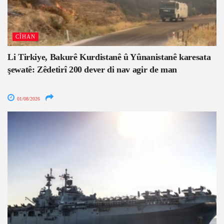
CÎHAN
Li Tirkiye, Bakurê Kurdistanê û Yûnanistanê karesata
şewatê: Zêdetirî 200 dever di nav agir de man
01/08/2026