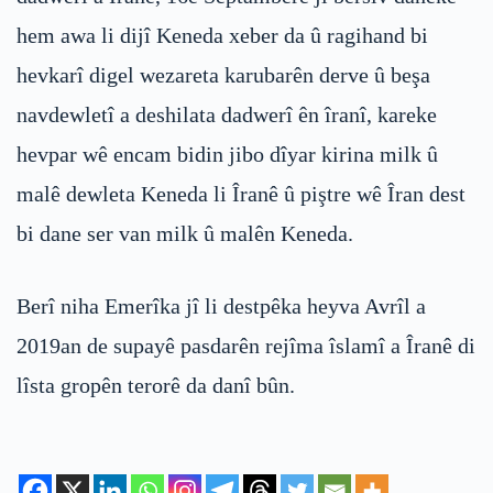
hem awa li dijî Keneda xeber da û ragihand bi
hevkarî digel wezareta karubarên derve û beşa
navdewletî a deshilata dadwerî ên îranî, kareke
hevpar wê encam bidin jibo dîyar kirina milk û
malê dewleta Keneda li Îranê û piştre wê Îran dest
bi dane ser van milk û malên Keneda.
Berî niha Emerîka jî li destpêka heyva Avrîl a
2019an de supayê pasdarên rejîma îslamî a Îranê di
lîsta gropên terorê da danî bûn.