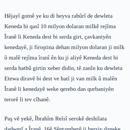
Hêjayî gotnê ye ku di heyva rabûrî de dewleta
Keneda bi qasî 10 milyon dolaran milkê rejîma
Îranê li Keneda dest bi serda girt, çavkaniyên
kenedayê, ji firoştina dehan milyon dolaran ji milk
û malê rejîma îranî ên ku ji aliyê Keneda dest bi
serda hatbû girtin xeber didin, tê zanîn ku dewleta
Etewa diravê bi dest ve hatî ji van milk û malên
Îranê li kenedayê weke qerebo dan qurbaniyên
terorê li tev cîhanê.
Paş vê yekê, Îbrahîm Reîsî serokê deshilata
dadwerî a Îranê, 16ê Sêptamberê ji bersiv daneke