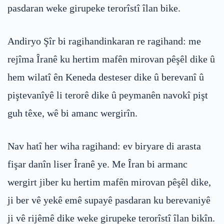
pasdaran weke girupeke terorîstî îlan bike.
Andiryo Şîr bi ragihandinkaran re ragihand: me
rejîma Îranê ku hertim mafên mirovan pêşêl dike û
hem wilatî ên Keneda desteser dike û berevanî û
piştevanîyê li terorê dike û peymanên navokî pişt
guh têxe, wê bi amanc wergirîn.
Nav hatî her wiha ragihand: ev biryare di arasta
fişar danîn liser Îranê ye. Me Îran bi armanc
wergirt jiber ku hertim mafên mirovan pêşêl dike,
ji ber vê yekê emê supayê pasdaran ku berevaniyê
ji vê rijêmê dike weke girupeke terorîstî îlan bikîn.