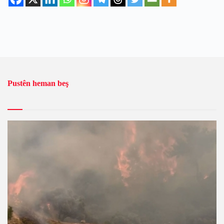
Pustên heman beş