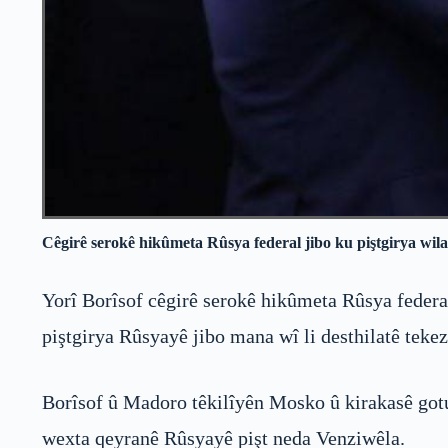
Cêgirê serokê hikûmeta Rûsya federal jibo ku piştgirya wilat
Yorî Borîsof cêgirê serokê hikûmeta Rûsya federal
piştgirya Rûsyayê jibo mana wî li desthilatê tekez
Borîsof û Madoro têkilîyên Mosko û kirakasê gotubê
wexta qeyranê Rûsyayê pişt neda Venziwêla.