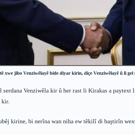
ê xwe jibo Venziwêlayê bide diyar kirin, diçe Venziwêlayê û li gel
 serdana Venziwêla kir û her rast li Kirakas a paytext 
 kir.
j kirine, bi nerîna wan niha ew têkilî di baştirîn wexta 