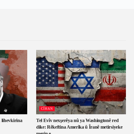
CÎHAN
 lihevkirina
Tel Evîv nexşerêya nû ya Washingtonê red
dike: Rêkeftina Amerîka û Îranê metirsiyeke
mezin e