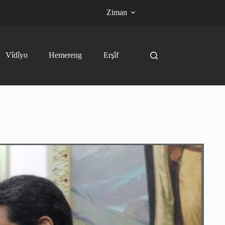
Ziman
Vîdîyo
Hemereng
Erşîf