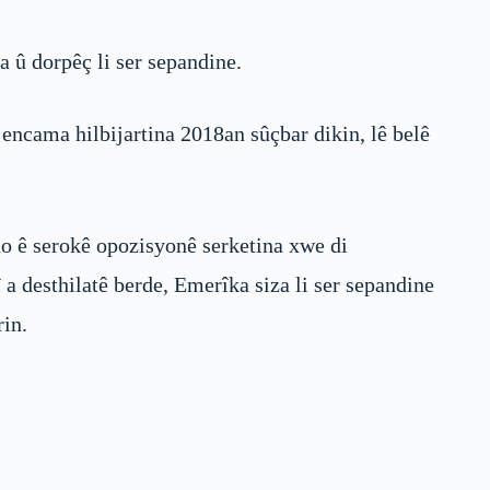
a û dorpêç li ser sepandine.
 encama hilbijartina 2018an sûçbar dikin, lê belê
do ê serokê opozisyonê serketina xwe di
a desthilatê berde, Emerîka siza li ser sepandine
rin.