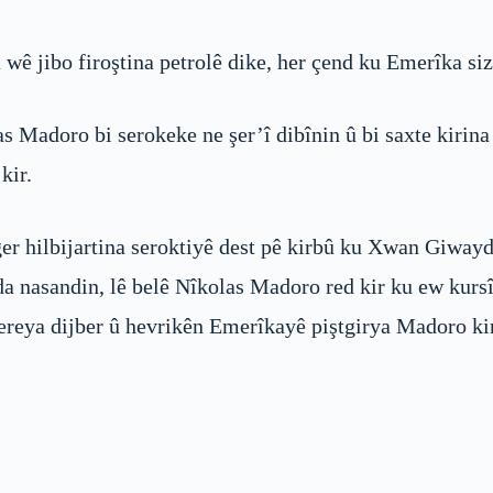
wê jibo firoştina petrolê dike, her çend ku Emerîka siz
s Madoro bi serokeke ne şer’î dibînin û bi saxte kirina
kir.
ger hilbijartina seroktiyê dest pê kirbû ku Xwan Giway
da nasandin, lê belê Nîkolas Madoro red kir ku ew kursî 
bereya dijber û hevrikên Emerîkayê piştgirya Madoro ki