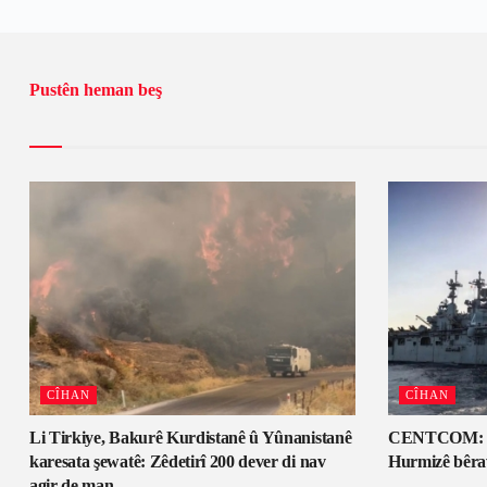
Pustên heman beş
CÎHAN
CÎHAN
Li Tirkiye, Bakurê Kurdistanê û Yûnanistanê
CENTCOM: Tev
karesata şewatê: Zêdetirî 200 dever di nav
Hurmizê bêra
agir de man