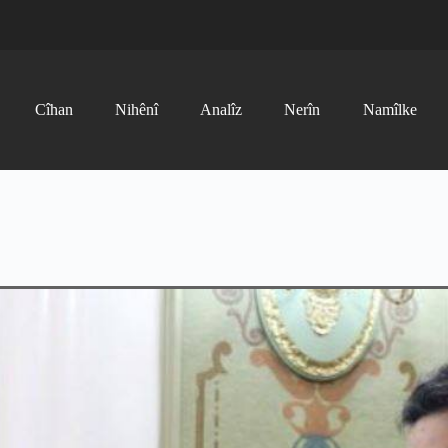
Cîhan
Nihênî
Analîz
Nerîn
Namîlke