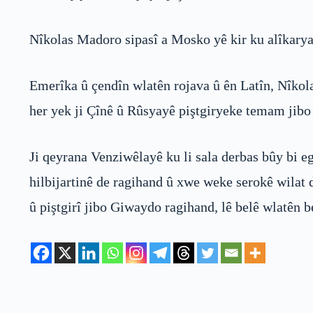
Nîkolas Madoro sipasî a Mosko yê kir ku alîkarya 
Emerîka û çendîn wlatên rojava û ên Latîn, Nîkola
her yek ji Çînê û Rûsyayê piştgiryeke temam jibo 
Ji qeyrana Venziwêlayê ku li sala derbas bûy bi e
hilbijartinê de ragihand û xwe weke serokê wilat 
û piştgirî jibo Giwaydo ragihand, lê belê wlatên 