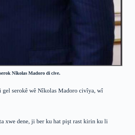
 serok Nîkolas Madoro di cive.
li gel serokê wê Nîkolas Madoro civîya, wî
xwe dene, ji ber ku hat pişt rast kirin ku li