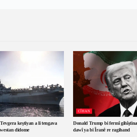
CÎHAN
gera keştiyan a li tengava
Donald Trump bi fermî gihîştina
westan didome
dawî ya bi Îranê re ragihand